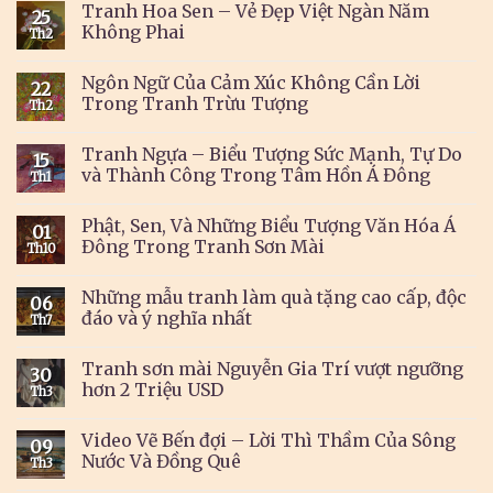
Tranh Hoa Sen – Vẻ Đẹp Việt Ngàn Năm
25
Không Phai
Th2
Ngôn Ngữ Của Cảm Xúc Không Cần Lời
22
Trong Tranh Trừu Tượng
Th2
Tranh Ngựa – Biểu Tượng Sức Mạnh, Tự Do
15
và Thành Công Trong Tâm Hồn Á Đông
Th1
Phật, Sen, Và Những Biểu Tượng Văn Hóa Á
01
Đông Trong Tranh Sơn Mài
Th10
Những mẫu tranh làm quà tặng cao cấp, độc
06
đáo và ý nghĩa nhất
Th7
Tranh sơn mài Nguyễn Gia Trí vượt ngưỡng
30
hơn 2 Triệu USD
Th3
Video Vẽ Bến đợi – Lời Thì Thầm Của Sông
09
Nước Và Đồng Quê
Th3