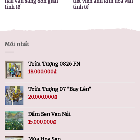
nâu vân sáng đơn giản
tiết viền ánh kim hoa văn
tinh tế
tinh tế
Mới nhất
Trừu Tượng 0826 FN
18.000.000
₫
Trừu Tượng 07 "Bay Lên"
20.000.000
₫
Đầm Sen Ven Núi
15.000.000
₫
Mùa Hoa Sen