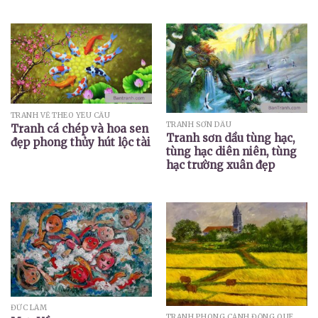
TRANH VẼ THEO YÊU CẦU
TRANH SƠN DẦU
Tranh cá chép và hoa sen
Tranh sơn dầu tùng hạc,
đẹp phong thủy hút lộc tài
tùng hạc diên niên, tùng
hạc trường xuân đẹp
ĐỨC LÂM
TRANH PHONG CẢNH ĐỒNG QUÊ