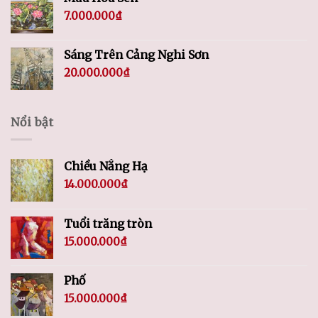
7.000.000
₫
Sáng Trên Cảng Nghi Sơn
20.000.000
₫
Nổi bật
Chiều Nắng Hạ
14.000.000
₫
Tuổi trăng tròn
15.000.000
₫
Phố
15.000.000
₫