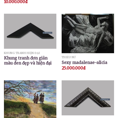
10.000.000
₫
Được xếp
hạng
5.00
5 sao
KHUNG TRANH HIỆN ĐẠI
Khung tranh đơn giản
THIẾU NỮ
Sexy madalenae-alicia
màu đen đẹp và hiện đại
25.000.000
₫