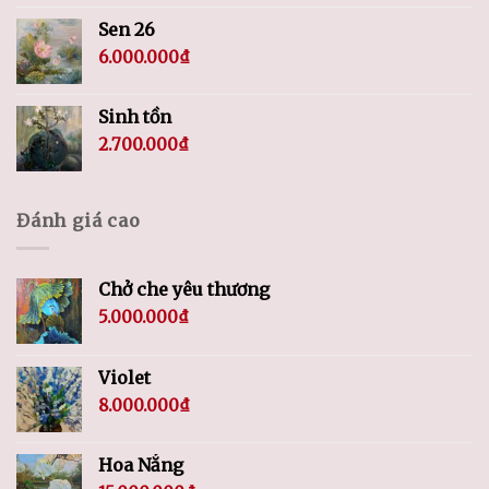
Sen 26
6.000.000
₫
Sinh tồn
2.700.000
₫
Đánh giá cao
Chở che yêu thương
5.000.000
₫
Violet
8.000.000
₫
Hoa Nắng