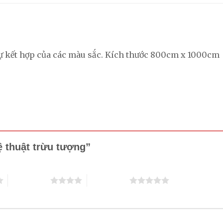
 sự kết hợp của các màu sắc. Kích thước 800cm x 1000cm
ệ thuật trừu tượng”
4 trên 5 sao
5 trên 5 sao