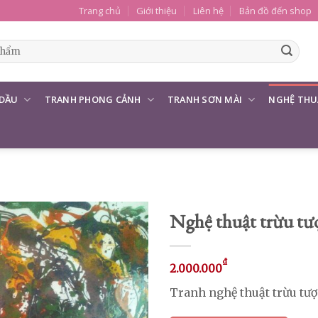
Trang chủ
Giới thiệu
Liên hệ
Bản đồ đến shop
 DẦU
TRANH PHONG CẢNH
TRANH SƠN MÀI
NGHỆ THU
Nghệ thuật trừu t
₫
2.000.000
Tranh nghệ thuật trừu tượ