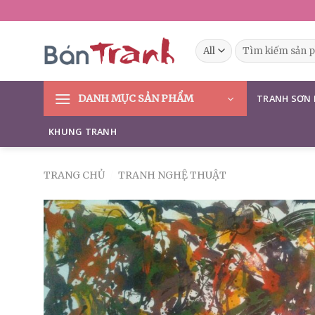
Skip
to
content
Tìm
kiếm:
DANH MỤC SẢN PHẨM
TRANH SƠN
KHUNG TRANH
TRANG CHỦ
/
TRANH NGHỆ THUẬT