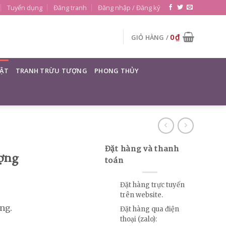
Tuyển dụng
Đăng tranh
Đăng nhập / Đăng ký
0
₫
GIỎ HÀNG /
ẬT
TRANH TRỪU TƯỢNG
PHONG THỦY
Đặt hàng và thanh
ượng
toán
Đặt hàng trực tuyến
trên website.
ng.
Đặt hàng qua điện
thoại (zalo):