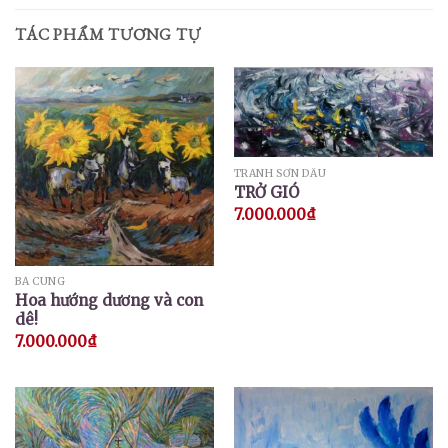
TÁC PHẨM TƯƠNG TỰ
TRANH SƠN DẦU
TRỞ GIÓ
7.000.000
₫
BÁ CUNG
Hoa hướng dương và con
dê!
7.000.000
₫