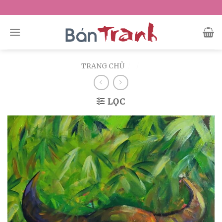
Skip
to
content
TRANG CHỦ
/
/
LỌC