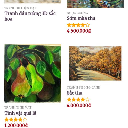
TRANH 3D HIỆN ĐẠI
Tranh dán tường 3D sắc
NGỌC CƯỜNG
Sớm mùa thu
hoa
4.500.000
₫
Được
xếp hạng
4.00
5
sao
TRANH PHONG CẢNH
Sắc thu
4.000.000
₫
Được
TRANH TĨNH VẬT
xếp hạng
Tĩnh vật quả lê
4.00
5
sao
1.200.000
₫
Được