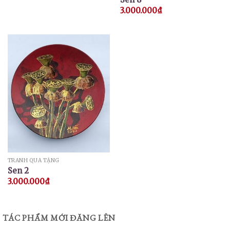
3.000.000
₫
TRANH QUÀ TẶNG
Sen 2
3.000.000
₫
TÁC PHẨM MỚI ĐĂNG LÊN