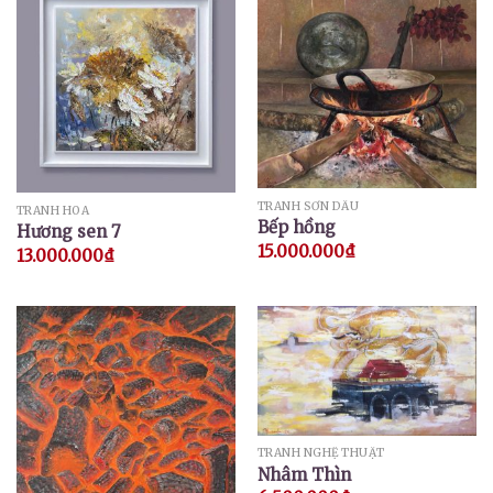
TRANH SƠN DẦU
TRANH HOA
Bếp hồng
Hương sen 7
15.000.000
₫
13.000.000
₫
TRANH NGHỆ THUẬT
Nhâm Thìn