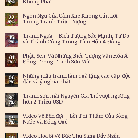
Không Phai
Th2
Ngôn Ngữ Của Cảm Xúc Không Cần Lời
22
Trong Tranh Trừu Tượng
Th2
Tranh Ngựa – Biểu Tượng Sức Mạnh, Tự Do
15
và Thành Công Trong Tâm Hồn Á Đông
Th1
Phật, Sen, Và Những Biểu Tượng Văn Hóa Á
01
Đông Trong Tranh Sơn Mài
Th10
Những mẫu tranh làm quà tặng cao cấp, độc
06
đáo và ý nghĩa nhất
Th7
Tranh sơn mài Nguyễn Gia Trí vượt ngưỡng
30
hơn 2 Triệu USD
Th3
Video Vẽ Bến đợi – Lời Thì Thầm Của Sông
09
Nước Và Đồng Quê
Th3
Video Họa Sĩ Vẽ Bức Thu Sang Đầy Ngẫu
09