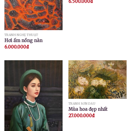
6.500.000
₫
TRANH NGHỆ THUẬT
Hơi ấm nồng nàn
6.000.000
₫
TRANH SƠN DẦU
Mùa hoa đẹp nhất
27.000.000
₫