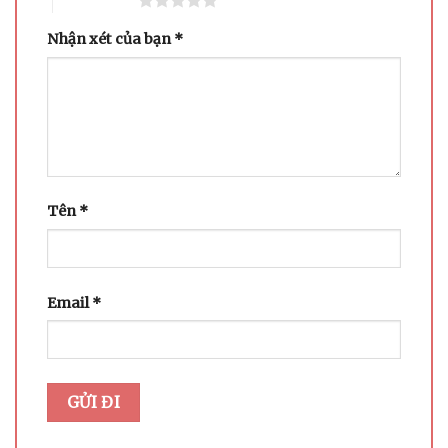
5 trên 5 sao
Nhận xét của bạn
*
Tên
*
Email
*