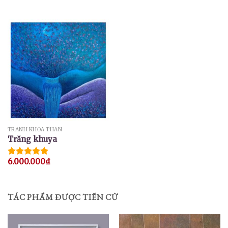
xếp hạng
4.00
5
sao
TRANH KHỎA THÂN
Trăng khuya
6.000.000
₫
Được xếp
hạng
5.00
5 sao
TÁC PHẨM ĐƯỢC TIẾN CỬ