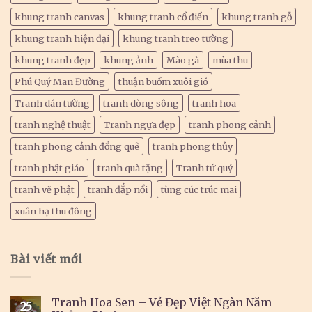
khung tranh canvas
khung tranh cổ điển
khung tranh gỗ
khung tranh hiện đại
khung tranh treo tường
khung tranh đẹp
khung ảnh
Mào gà
mùa thu
Phú Quý Mãn Đường
thuận buồm xuôi gió
Tranh dán tường
tranh dòng sông
tranh hoa
tranh nghệ thuật
Tranh ngựa đẹp
tranh phong cảnh
tranh phong cảnh đồng quê
tranh phong thủy
tranh phật giáo
tranh quà tặng
Tranh tứ quý
tranh vẽ phật
tranh đắp nổi
tùng cúc trúc mai
xuân hạ thu đông
Bài viết mới
Tranh Hoa Sen – Vẻ Đẹp Việt Ngàn Năm
25