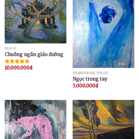
HỌA SĨ
Chuông ngân giáo đường
10.000.000
₫
Được xếp
TRANH NGHỆ THUẬT
hạng
5.00
Ngọc trong tay
5 sao
5.000.000
₫