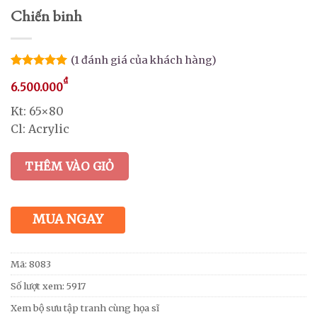
Chiến binh
(
1
đánh giá của khách hàng)
5.00
1
trên 5
₫
6.500.000
dựa trên
đánh giá
Kt: 65×80
Cl: Acrylic
THÊM VÀO GIỎ
MUA NGAY
Mã:
8083
Số lượt xem: 5917
Xem bộ sưu tập tranh cùng họa sĩ