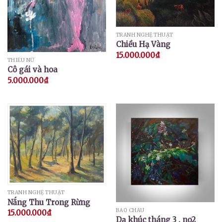
TRANH NGHỆ THUẬT
Chiều Hạ Vàng
15.000.000
₫
THIẾU NỮ
Cô gái và hoa
5.000.000
₫
TRANH NGHỆ THUẬT
Nắng Thu Trong Rừng
BẢO CHÂU
15.000.000
₫
Dạ khúc tháng 3 . no2