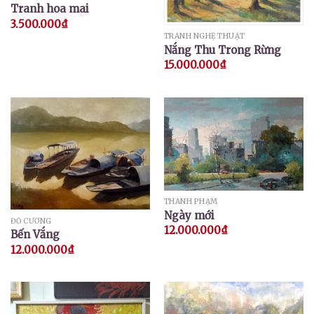
Tranh hoa mai
3.500.000
₫
TRANH NGHỆ THUẬT
Nắng Thu Trong Rừng
15.000.000
₫
THÀNH PHẠM
Ngày mới
ĐỖ CƯỜNG
12.000.000
₫
Bến Vắng
12.000.000
₫