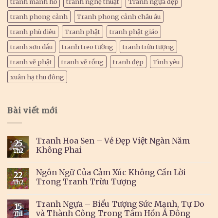
tranh mãnh hổ
tranh nghệ thuật
Tranh ngựa đẹp
tranh phong cảnh
Tranh phong cảnh châu âu
tranh phù điêu
Tranh phật
tranh phật giáo
tranh sơn dầu
tranh treo tường
tranh trừu tượng
tranh vẽ phật
tranh vẽ rồng
tranh đẹp
Tình yêu
xuân hạ thu đông
Bài viết mới
Tranh Hoa Sen – Vẻ Đẹp Việt Ngàn Năm
25
Không Phai
Th2
Ngôn Ngữ Của Cảm Xúc Không Cần Lời
22
Trong Tranh Trừu Tượng
Th2
Tranh Ngựa – Biểu Tượng Sức Mạnh, Tự Do
15
và Thành Công Trong Tâm Hồn Á Đông
Th1