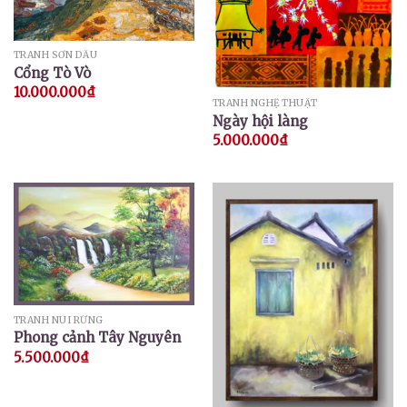
TRANH SƠN DẦU
Cổng Tò Vò
10.000.000
₫
TRANH NGHỆ THUẬT
Ngày hội làng
5.000.000
₫
TRANH NÚI RỪNG
Phong cảnh Tây Nguyên
5.500.000
₫