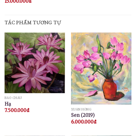
15.000.000
₫
TÁC PHẨM TƯƠNG TỰ
BẢO CHÂU
Hạ
XUÂN HỒNG
7.500.000
₫
Sen (2019)
6.000.000
₫