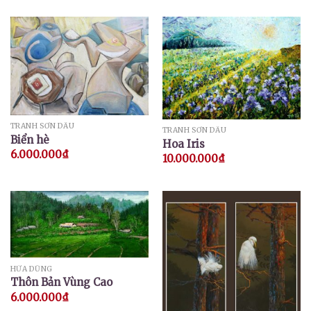
TRANH SƠN DẦU
TRANH SƠN DẦU
Biển hè
Hoa Iris
6.000.000
₫
10.000.000
₫
HỨA DŨNG
Thôn Bản Vùng Cao
6.000.000
₫