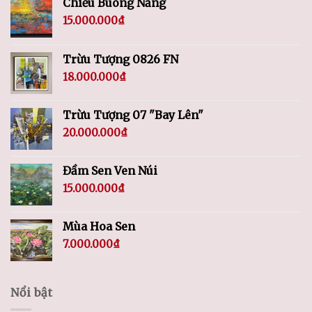
Chiều Buông Nắng
15.000.000
₫
Trừu Tượng 0826 FN
18.000.000
₫
Trừu Tượng 07 "Bay Lên"
20.000.000
₫
Đầm Sen Ven Núi
15.000.000
₫
Mùa Hoa Sen
7.000.000
₫
Nổi bật