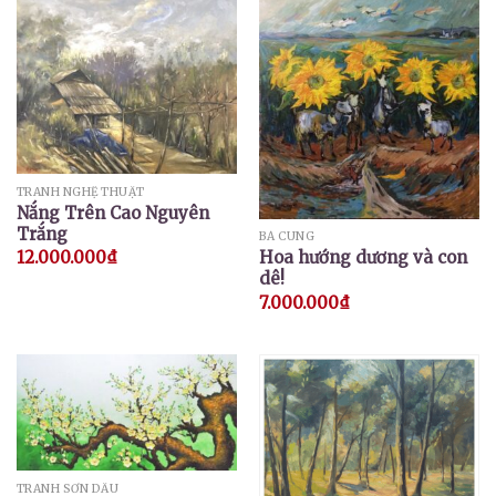
TRANH NGHỆ THUẬT
Nắng Trên Cao Nguyên
Trắng
BÁ CUNG
12.000.000
₫
Hoa hướng dương và con
dê!
7.000.000
₫
TRANH SƠN DẦU