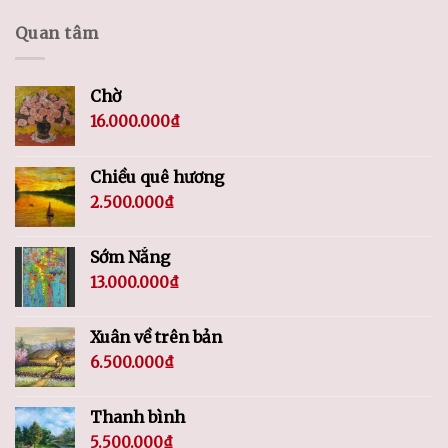
Quan tâm
Chờ
16.000.000
₫
Chiều quê hương
2.500.000
₫
Sớm Nắng
13.000.000
₫
Xuân về trên bản
6.500.000
₫
Thanh bình
5.500.000
₫