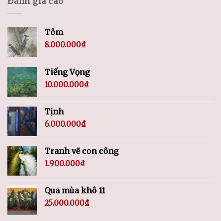
Đánh giá cao
Tôm
8.000.000
₫
Tiếng Vọng
10.000.000
₫
Tịnh
6.000.000
₫
Tranh vẽ con công
1.900.000
₫
Qua mùa khô 11
25.000.000
₫