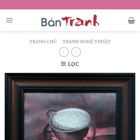
Skip
to
content
TRANG CHỦ
/
TRANH NGHỆ THUẬT
LỌC