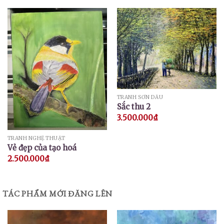
TRANH SƠN DẦU
Sắc thu 2
3.500.000
₫
TRANH NGHỆ THUẬT
Vẻ đẹp của tạo hoá
2.500.000
₫
TÁC PHẨM MỚI ĐĂNG LÊN