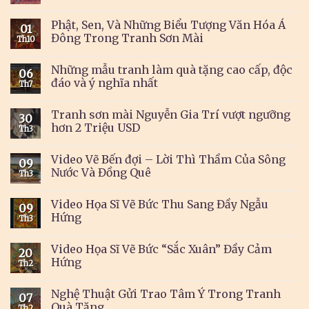
Phật, Sen, Và Những Biểu Tượng Văn Hóa Á
01
Đông Trong Tranh Sơn Mài
Th10
Những mẫu tranh làm quà tặng cao cấp, độc
06
đáo và ý nghĩa nhất
Th7
Tranh sơn mài Nguyễn Gia Trí vượt ngưỡng
30
hơn 2 Triệu USD
Th3
Video Vẽ Bến đợi – Lời Thì Thầm Của Sông
09
Nước Và Đồng Quê
Th3
Video Họa Sĩ Vẽ Bức Thu Sang Đầy Ngẫu
09
Hứng
Th3
Video Họa Sĩ Vẽ Bức “Sắc Xuân” Đầy Cảm
20
Hứng
Th2
Nghệ Thuật Gửi Trao Tâm Ý Trong Tranh
07
Quà Tặng
Th2