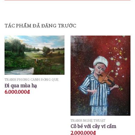
TÁC PHẨM ĐÃ ĐĂNG TRƯỚC
TRANH PHONG CẢNH ĐỒNG QUÊ
Đi qua mùa hạ
6.000.000
₫
TRANH NGHỆ THUẬT
Cô bé với cây vĩ cầm
2.000.000
₫