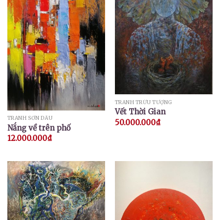
TRANH TRỪU TƯỢNG
Vết Thời Gian
TRANH SƠN DẦU
50.000.000
₫
Nắng về trên phố
12.000.000
₫