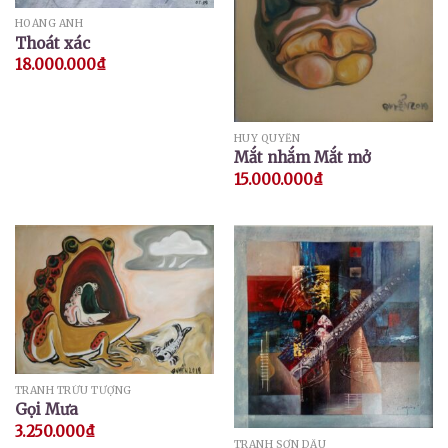
HOÀNG ANH
Thoát xác
18.000.000
₫
HUY QUYỂN
Mắt nhắm Mắt mở
15.000.000
₫
TRANH TRỪU TƯỢNG
Gọi Mưa
3.250.000
₫
TRANH SƠN DẦU