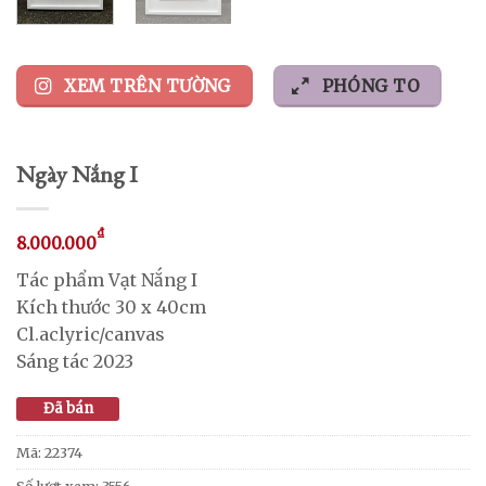
XEM TRÊN TƯỜNG
PHÓNG TO
Ngày Nắng I
₫
8.000.000
Tác phẩm Vạt Nắng I
Kích thước 30 x 40cm
Cl.aclyric/canvas
Sáng tác 2023
Đã bán
Mã:
22374