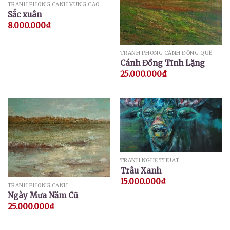
TRANH PHONG CẢNH VÙNG CAO
Sắc xuân
8.000.000
₫
TRANH PHONG CẢNH ĐỒNG QUÊ
Cánh Đồng Tĩnh Lặng
25.000.000
₫
TRANH NGHỆ THUẬT
Trâu Xanh
15.000.000
₫
TRANH PHONG CẢNH
Ngày Mưa Năm Cũ
25.000.000
₫