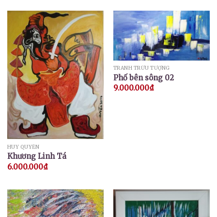
TRANH TRỪU TƯỢNG
Phố bên sông 02
9.000.000
₫
HUY QUYỂN
Khương Linh Tá
6.000.000
₫