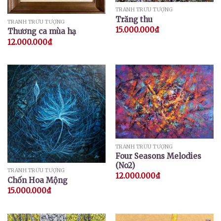
TRANH TRỪU TƯỢNG
Trăng thu
TRANH TRỪU TƯỢNG
15.000.000
₫
Thương ca mùa hạ
12.000.000
₫
TRANH TRỪU TƯỢNG
Four Seasons Melodies
(No2)
TRANH TRỪU TƯỢNG
12.000.000
₫
Chốn Hoa Mộng
15.000.000
₫