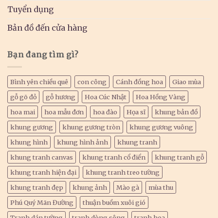
Tuyển dụng
Bản đồ đến cửa hàng
Bạn đang tìm gì?
Bình yên chiều quê
con công
Cánh đồng hoa
Giao mùa
gỗ gõ đỏ
gỗ hương
Hoa Cúc Nhật
Hoa Hồng Vàng
hoa mai
hoa mẫu đơn
hoa đào
Họa sĩ
khung bản đồ
khung gương
khung gương tròn
khung gương vuông
khung hình
khung hình ảnh
khung tranh
khung tranh canvas
khung tranh cổ điển
khung tranh gỗ
khung tranh hiện đại
khung tranh treo tường
khung tranh đẹp
khung ảnh
Mào gà
mùa thu
Phú Quý Mãn Đường
thuận buồm xuôi gió
Tranh dán tường
tranh dòng sông
tranh hoa