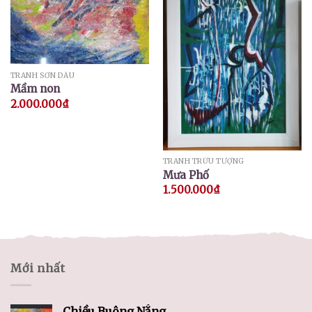
TRANH SƠN DẦU
Mầm non
2.000.000
₫
TRANH TRỪU TƯỢNG
Mưa Phố
1.500.000
₫
Mới nhất
Chiều Buông Nắng