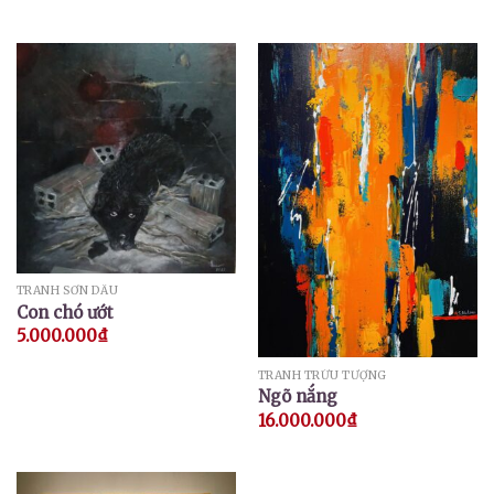
TRANH SƠN DẦU
Con chó ướt
5.000.000
₫
TRANH TRỪU TƯỢNG
Ngõ nắng
16.000.000
₫