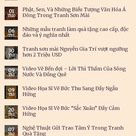
Phật, Sen, Và Những Biểu Tượng Văn Hóa Á
01
Đông Trong Tranh Sơn Mài
Th10
Những mẫu tranh làm quà tặng cao cấp, độc
06
đáo và ý nghĩa nhất
Th7
Tranh sơn mài Nguyễn Gia Trí vượt ngưỡng
30
hơn 2 Triệu USD
Th3
Video Vẽ Bến đợi – Lời Thì Thầm Của Sông
09
Nước Và Đồng Quê
Th3
Video Họa Sĩ Vẽ Bức Thu Sang Đầy Ngẫu
09
Hứng
Th3
Video Họa Sĩ Vẽ Bức “Sắc Xuân” Đầy Cảm
20
Hứng
Th2
Nghệ Thuật Gửi Trao Tâm Ý Trong Tranh
07
Quà Tặng
Th2