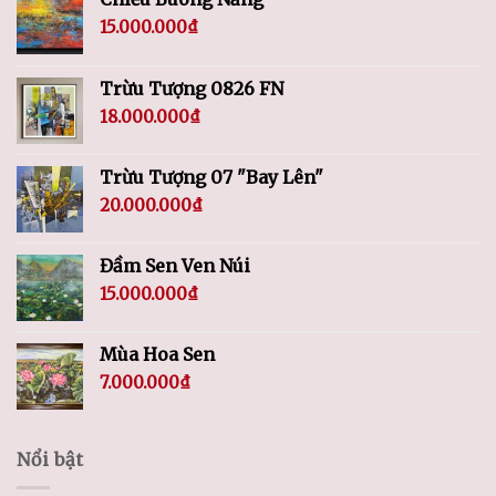
15.000.000
₫
Trừu Tượng 0826 FN
18.000.000
₫
Trừu Tượng 07 "Bay Lên"
20.000.000
₫
Đầm Sen Ven Núi
15.000.000
₫
Mùa Hoa Sen
7.000.000
₫
Nổi bật