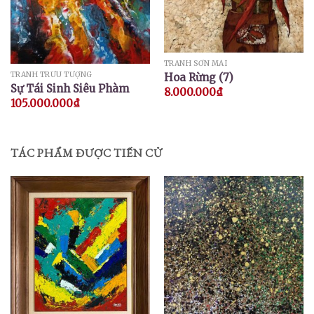
TRANH SƠN MÀI
TRANH TRỪU TƯỢNG
Hoa Rừng (7)
Sự Tái Sinh Siêu Phàm
8.000.000
₫
105.000.000
₫
TÁC PHẨM ĐƯỢC TIẾN CỬ