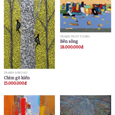
TRANH TRỪU TƯỢNG
Bên sông
18.000.000
₫
TRANH SƠN DẦU
Chim gõ kiến
15.000.000
₫