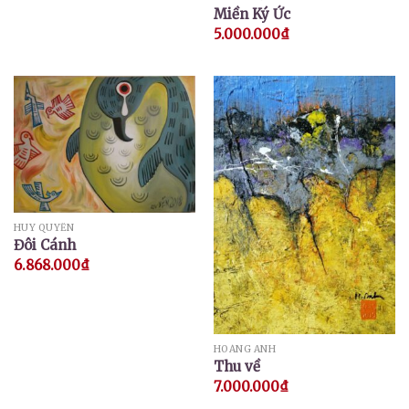
Miền Ký Ức
5.000.000
₫
HUY QUYỂN
Đôi Cánh
6.868.000
₫
HOÀNG ANH
Thu về
7.000.000
₫