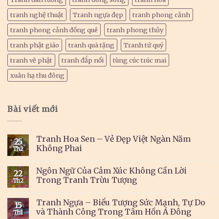
tranh nghệ thuật
Tranh ngựa đẹp
tranh phong cảnh
tranh phong cảnh đồng quê
tranh phong thủy
tranh phật giáo
tranh quà tặng
Tranh tứ quý
tranh vẽ phật
tranh đắp nổi
tùng cúc trúc mai
xuân hạ thu đông
Bài viết mới
Tranh Hoa Sen – Vẻ Đẹp Việt Ngàn Năm
25
Không Phai
Th2
Ngôn Ngữ Của Cảm Xúc Không Cần Lời
22
Trong Tranh Trừu Tượng
Th2
Tranh Ngựa – Biểu Tượng Sức Mạnh, Tự Do
15
và Thành Công Trong Tâm Hồn Á Đông
Th1