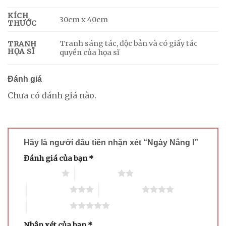
KÍCH
30cm x 40cm
THƯỚC
Tranh sáng tác, độc bản và có giấy tác
TRANH
HỌA SĨ
quyền của họa sĩ
Đánh giá
Chưa có đánh giá nào.
Hãy là người đầu tiên nhận xét “Ngày Nắng I”
Đánh giá của bạn
*
1 trên 5 sao
2 trên 5 sao
3 trên 5 sao
4 trên 5 sao
5 trên 5 sao
Nhận xét của bạn
*