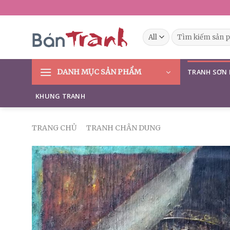
Skip
to
content
Tìm
kiếm:
DANH MỤC SẢN PHẨM
TRANH SƠN
KHUNG TRANH
TRANG CHỦ
/
TRANH CHÂN DUNG