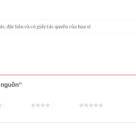
c, độc bản và có giấy tác quyền của họa sĩ
ớ nguồn”
4 trên 5 sao
5 trên 5 sao