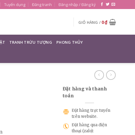
Tuyển dụng
Đăng tranh
Đăng nhập / Đăng ký
0
₫
GIỎ HÀNG /
ẬT
TRANH TRỪU TƯỢNG
PHONG THỦY
Đặt hàng và thanh
toán
Đặt hàng trực tuyến
trên website.
Đặt hàng qua điện
thoại (zalo):
m