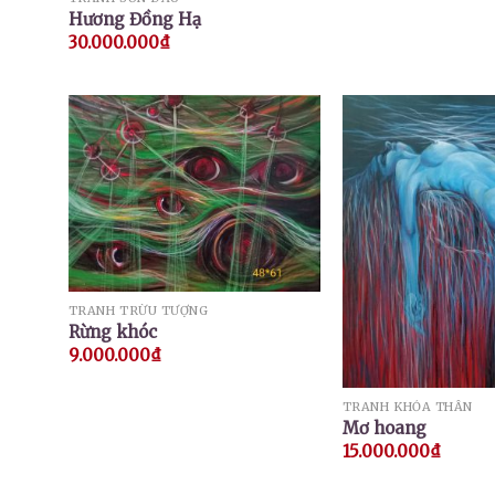
Hương Đồng Hạ
30.000.000
₫
TRANH TRỪU TƯỢNG
Rừng khóc
9.000.000
₫
TRANH KHỎA THÂN
Mơ hoang
15.000.000
₫