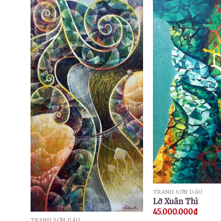
TRANH SƠN DẦU
Lỡ Xuân Thì
45.000.000
₫
TRANH SƠN DẦU