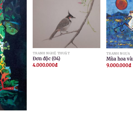
TRANH NGHỆ THUẬT
TRANH NGỰA
Đơn độc (04)
Mùa hoa và
4.000.000
₫
9.000.000
₫