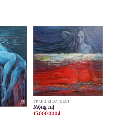
TRANH KHỎA THÂN
Mộng mị
15.000.000
₫