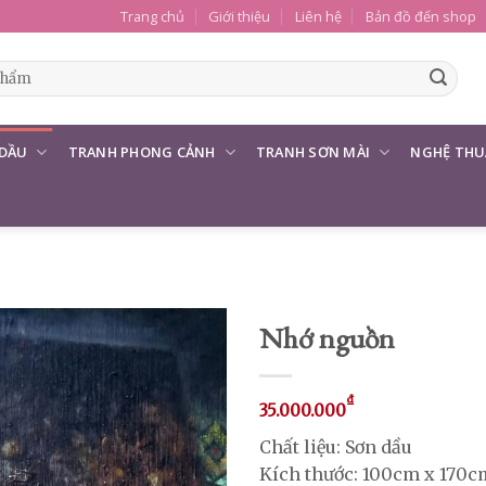
Trang chủ
Giới thiệu
Liên hệ
Bản đồ đến shop
 DẦU
TRANH PHONG CẢNH
TRANH SƠN MÀI
NGHỆ THU
Nhớ nguồn
₫
35.000.000
Chất liệu: Sơn dầu
Kích thước: 100cm x 170c