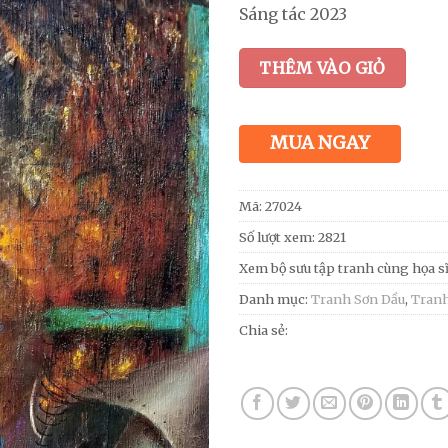
Sáng tác 2023
THÊM VÀO GIỎ
MUA NGAY
Mã:
27024
Số lượt xem: 2821
Xem bộ sưu tập tranh cùng họa s
Danh mục:
Tranh Sơn Dầu
,
Tran
Chia sẻ: