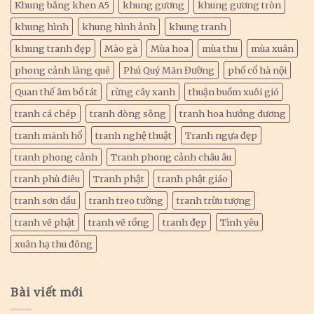
Khung bằng khen A5
khung gương
khung gương tròn
khung hình
khung hình ảnh
khung tranh
khung tranh đẹp
Mào gà
Mùa hoa
mùa thu
mùa xuân
phong cảnh làng quê
Phú Quý Mãn Đường
phố cổ hà nội
Quan thế âm bồ tát
rừng cây xanh
thuận buồm xuôi gió
tranh cá chép
tranh dòng sông
tranh hoa hướng dương
tranh mãnh hổ
tranh nghệ thuật
Tranh ngựa đẹp
tranh phong cảnh
Tranh phong cảnh châu âu
tranh phù điêu
Tranh phật
tranh phật giáo
tranh sơn dầu
tranh treo tường
tranh trừu tượng
tranh vẽ phật
tranh vẽ rồng
tranh đẹp
Tình yêu
xuân hạ thu đông
Bài viết mới