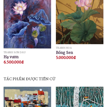
TRANH HOA
Bóng Sen
TRANH SƠN DẦU
Hạ vươn
5.000.000
₫
6.500.000
₫
TÁC PHẨM ĐƯỢC TIẾN CỬ