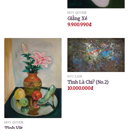
HUY QUYỂN
Giằng Xé
9.900.990
₫
ĐỨC LÂM
Tình Là Chi? (No.2)
10.000.000
₫
HUY QUYỂN
Tĩnh Vật