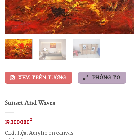
XEM TRÊN TƯỜNG
PHÓNG TO
Sunset And Waves
₫
19.000.000
Chất liệu: Acrylic on canvas