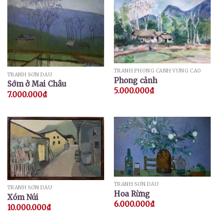
TRANH PHONG CẢNH VÙNG CAO
TRANH SƠN DẦU
Phong cảnh
Sớm ở Mai Châu
5.000.000
₫
7.000.000
₫
TRANH SƠN DẦU
TRANH SƠN DẦU
Hoa Rừng
Xóm Núi
6.000.000
₫
10.000.000
₫