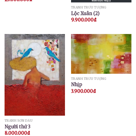
TRANH TRỪU TƯỢNG
Lộc Xuân (2)
9.900.000
₫
TRANH TRỪU TƯỢNG
Nhịp
3.900.000
₫
TRANH SƠN DẦU
Người thứ 3
8.000.000
₫