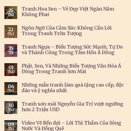
Tranh Hoa Sen – Vẻ Đẹp Việt Ngàn Năm
25
Không Phai
Th2
Ngôn Ngữ Của Cảm Xúc Không Cần Lời
22
Trong Tranh Trừu Tượng
Th2
Tranh Ngựa – Biểu Tượng Sức Mạnh, Tự Do
15
và Thành Công Trong Tâm Hồn Á Đông
Th1
Phật, Sen, Và Những Biểu Tượng Văn Hóa Á
01
Đông Trong Tranh Sơn Mài
Th10
Những mẫu tranh làm quà tặng cao cấp, độc
06
đáo và ý nghĩa nhất
Th7
Tranh sơn mài Nguyễn Gia Trí vượt ngưỡng
30
hơn 2 Triệu USD
Th3
Video Vẽ Bến đợi – Lời Thì Thầm Của Sông
09
Nước Và Đồng Quê
Th3