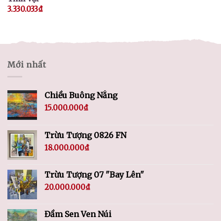
3.330.033
₫
Mới nhất
Chiều Buông Nắng
15.000.000
₫
Trừu Tượng 0826 FN
18.000.000
₫
Trừu Tượng 07 "Bay Lên"
20.000.000
₫
Đầm Sen Ven Núi