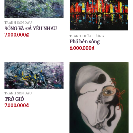
TRANH SƠN DẦU
SÓNG VÀ ĐÁ YÊU NHAU
7.000.000
₫
TRANH TRỪU TƯỢNG
Phố bên sông
6.000.000
₫
TRANH SƠN DẦU
TRỞ GIÓ
7.000.000
₫