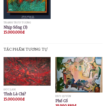
TRANH TRỪU TƯỢNG
Nhịp Sống (3)
15.000.000
₫
TÁC PHẨM TƯƠNG TỰ
ĐỨC LÂM
Tình Là Chi?
HUY QUYỂN
15.000.000
₫
Phố Cổ
19.990.889
₫