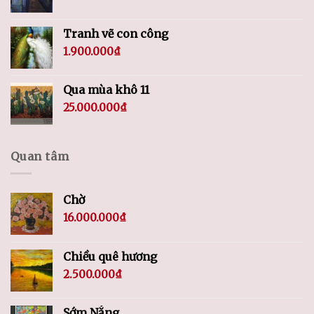
Tranh vẽ con công
1.900.000
₫
Qua mùa khô 11
25.000.000
₫
Quan tâm
Chờ
16.000.000
₫
Chiều quê hương
2.500.000
₫
Sớm Nắng