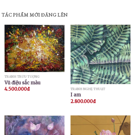
TÁC PHẨM MỚI ĐĂNG LÊN
TRANH TRỪU TƯỢNG
Vũ điệu sắc màu
4.500.000
₫
TRANH NGHỆ THUẬT
I am
2.800.000
₫