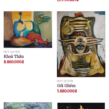
HUY QUYỂN
Khoả Thân
8.860.000
₫
HUY QUYỂN
Gói Ghém
5.880.000
₫