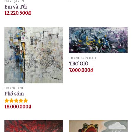
HUY QUYỂN
Em và Tôi
12.220.500
₫
TRANH SƠN DẦU
TRỞ GIÓ
7.000.000
₫
HOÀNG ANH
Phố sớm
18.000.000
₫
Được xếp
hạng
5.00
5 sao