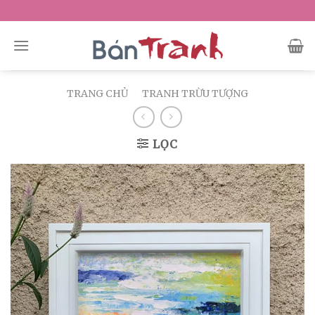
Skip
to
content
TRANG CHỦ
/
TRANH TRỪU TƯỢNG
LỌC