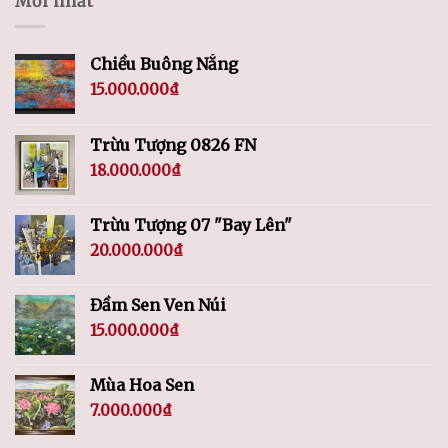
Mới nhất
Chiều Buông Nắng
15.000.000
₫
Trừu Tượng 0826 FN
18.000.000
₫
Trừu Tượng 07 "Bay Lên"
20.000.000
₫
Đầm Sen Ven Núi
15.000.000
₫
Mùa Hoa Sen
7.000.000
₫