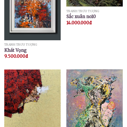
TRANH TRỪU TƯỢNG
Sắc xuân no10
14.000.000
₫
TRANH TRỪU TƯỢNG
Khát Vọng
9.500.000
₫