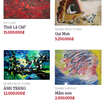
ĐỨC LÂM
Tình Là Chi?
TRANH TRỪU TƯỢNG
15.000.000
₫
Gọi Mưa
3.250.000
₫
TRANH TRỪU TƯỢNG
ÁNH TRĂNG
TRANH SƠN DẦU
Mầm non
12.000.000
₫
2.000.000
₫