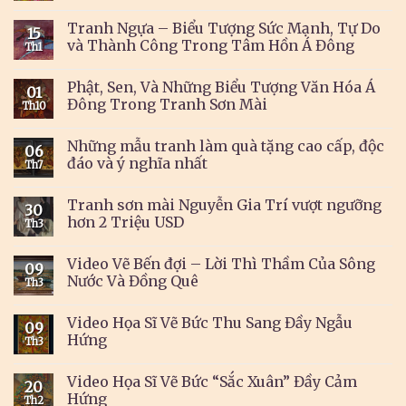
Tranh Ngựa – Biểu Tượng Sức Mạnh, Tự Do
15
và Thành Công Trong Tâm Hồn Á Đông
Th1
Phật, Sen, Và Những Biểu Tượng Văn Hóa Á
01
Đông Trong Tranh Sơn Mài
Th10
Những mẫu tranh làm quà tặng cao cấp, độc
06
đáo và ý nghĩa nhất
Th7
Tranh sơn mài Nguyễn Gia Trí vượt ngưỡng
30
hơn 2 Triệu USD
Th3
Video Vẽ Bến đợi – Lời Thì Thầm Của Sông
09
Nước Và Đồng Quê
Th3
Video Họa Sĩ Vẽ Bức Thu Sang Đầy Ngẫu
09
Hứng
Th3
Video Họa Sĩ Vẽ Bức “Sắc Xuân” Đầy Cảm
20
Hứng
Th2