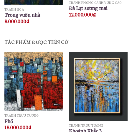
TRANH PHONG CẢNH VÙNG CAO
Đà Lạt sương mai
TRANH HOA
12.000.000
₫
Trong vườn nhà
8.000.000
₫
TÁC PHẨM ĐƯỢC TIẾN CỬ
TRANH TRỪU TƯỢNG
Phố
TRANH TRỪU TƯỢNG
18.000.000
₫
Khoảnh Khắc 3