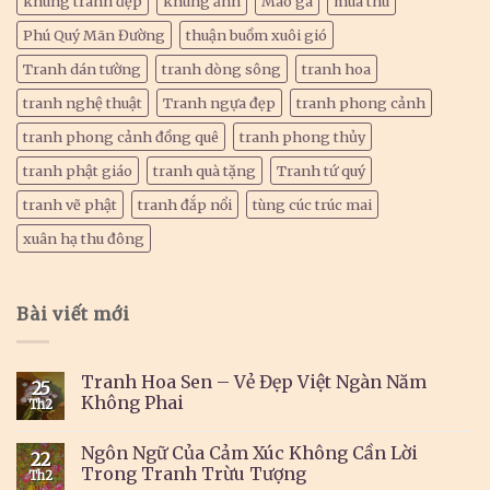
khung tranh đẹp
khung ảnh
Mào gà
mùa thu
Phú Quý Mãn Đường
thuận buồm xuôi gió
Tranh dán tường
tranh dòng sông
tranh hoa
tranh nghệ thuật
Tranh ngựa đẹp
tranh phong cảnh
tranh phong cảnh đồng quê
tranh phong thủy
tranh phật giáo
tranh quà tặng
Tranh tứ quý
tranh vẽ phật
tranh đắp nổi
tùng cúc trúc mai
xuân hạ thu đông
Bài viết mới
Tranh Hoa Sen – Vẻ Đẹp Việt Ngàn Năm
25
Không Phai
Th2
Ngôn Ngữ Của Cảm Xúc Không Cần Lời
22
Trong Tranh Trừu Tượng
Th2