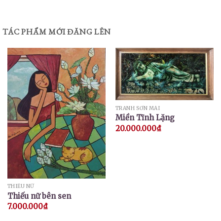
TÁC PHẨM MỚI ĐĂNG LÊN
TRANH SƠN MÀI
Miền Tĩnh Lặng
20.000.000
₫
THIẾU NỮ
Thiếu nữ bên sen
7.000.000
₫