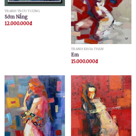
TRANH TRỪU TƯỢNG
Sớm Nắng
12.000.000
₫
TRANH KHỎA THÂN
Em
15.000.000
₫