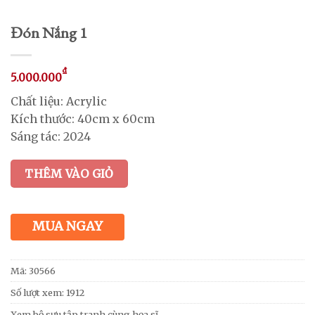
Đón Nắng 1
₫
5.000.000
Chất liệu: Acrylic
Kích thước: 40cm x 60cm
Sáng tác: 2024
THÊM VÀO GIỎ
MUA NGAY
Mã:
30566
Số lượt xem: 1912
Xem bộ sưu tập tranh cùng họa sĩ