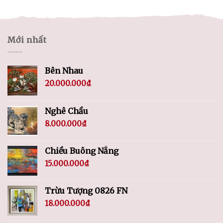
Mới nhất
Bên Nhau
20.000.000
₫
Nghê Chầu
8.000.000
₫
Chiều Buông Nắng
15.000.000
₫
Trừu Tượng 0826 FN
18.000.000
₫