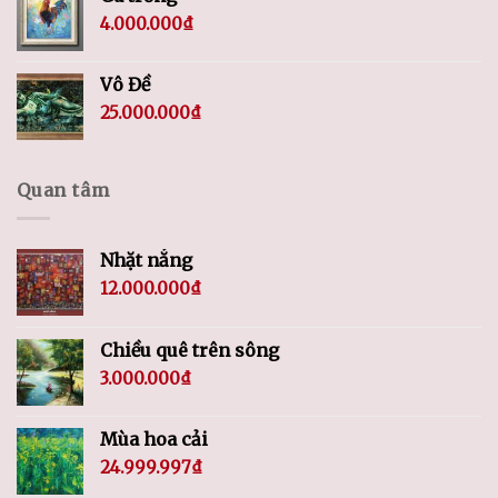
4.000.000
₫
Vô Đề
25.000.000
₫
Quan tâm
Nhặt nắng
12.000.000
₫
Chiều quê trên sông
3.000.000
₫
Mùa hoa cải
24.999.997
₫