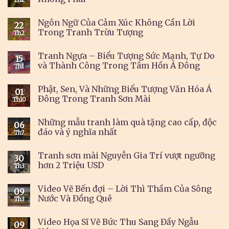
Th2
Ngôn Ngữ Của Cảm Xúc Không Cần Lời
22
Trong Tranh Trừu Tượng
Th2
Tranh Ngựa – Biểu Tượng Sức Mạnh, Tự Do
15
và Thành Công Trong Tâm Hồn Á Đông
Th1
Phật, Sen, Và Những Biểu Tượng Văn Hóa Á
01
Đông Trong Tranh Sơn Mài
Th10
Những mẫu tranh làm quà tặng cao cấp, độc
06
đáo và ý nghĩa nhất
Th7
Tranh sơn mài Nguyễn Gia Trí vượt ngưỡng
30
hơn 2 Triệu USD
Th3
Video Vẽ Bến đợi – Lời Thì Thầm Của Sông
09
Nước Và Đồng Quê
Th3
Video Họa Sĩ Vẽ Bức Thu Sang Đầy Ngẫu
09