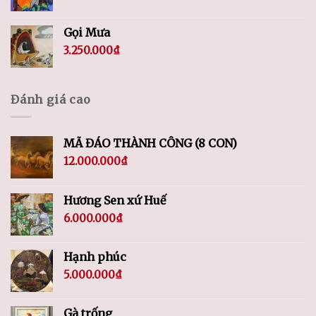
Gọi Mưa
3.250.000
₫
Đánh giá cao
MÃ ĐÁO THÀNH CÔNG (8 CON)
12.000.000
₫
Hương Sen xứ Huế
6.000.000
₫
Hạnh phúc
5.000.000
₫
Gà trống