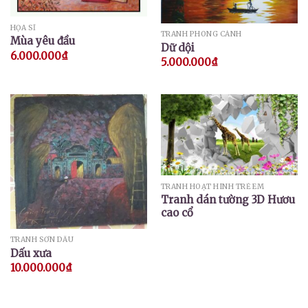
HỌA SĨ
TRANH PHONG CẢNH
Mùa yêu đầu
Dữ dội
6.000.000
₫
5.000.000
₫
TRANH HOẠT HÌNH TRẺ EM
Tranh dán tường 3D Hươu
cao cổ
TRANH SƠN DẦU
Dấu xưa
10.000.000
₫