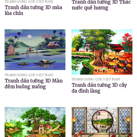
Tranh dán tường 3D Thác
TRANH ĐỒNG QUÊ VIỆT NAM
Tranh dán tường 3D mùa
nước quê hương
lúa chín
TRANH ĐỒNG QUÊ VIỆT NAM
TRANH ĐỒNG QUÊ VIỆT NAM
Tranh dán tường 3D Màn
Tranh dán tường 3D cây
đêm buông xuống
đa đình làng