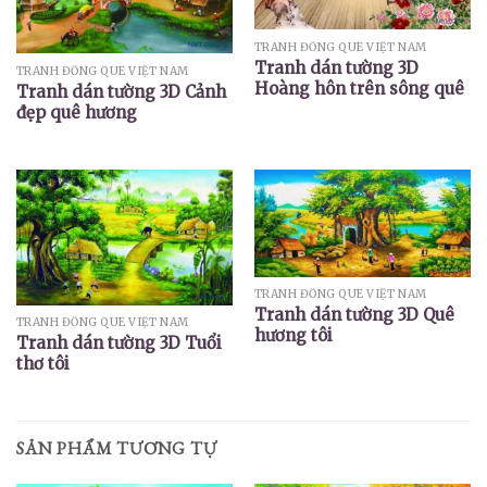
TRANH ĐỒNG QUÊ VIỆT NAM
Tranh dán tường 3D
TRANH ĐỒNG QUÊ VIỆT NAM
Hoàng hôn trên sông quê
Tranh dán tường 3D Cảnh
đẹp quê hương
TRANH ĐỒNG QUÊ VIỆT NAM
Tranh dán tường 3D Quê
TRANH ĐỒNG QUÊ VIỆT NAM
hương tôi
Tranh dán tường 3D Tuổi
thơ tôi
SẢN PHẨM TƯƠNG TỰ