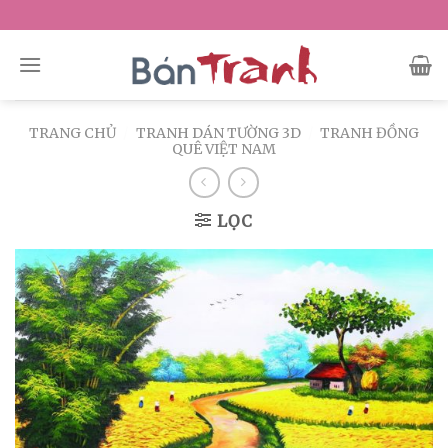
Skip
to
content
TRANG CHỦ
/
TRANH DÁN TƯỜNG 3D
/
TRANH ĐỒNG
QUÊ VIỆT NAM
LỌC