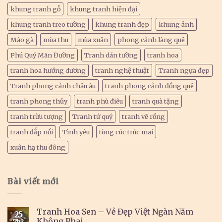
khung tranh gỗ
khung tranh hiện đại
khung tranh treo tường
khung tranh đẹp
khung ảnh
Mào gà
mùa thu
mùa xuân
phong cảnh làng quê
Phú Quý Mãn Đường
Tranh dán tường
tranh hoa
tranh hoa hướng dương
tranh nghệ thuật
Tranh ngựa đẹp
Tranh phong cảnh châu âu
tranh phong cảnh đồng quê
tranh phong thủy
tranh phù điêu
tranh quà tặng
tranh trừu tượng
Tranh tứ quý
tranh vẽ rồng
tranh đắp nổi
Tình yêu
tùng cúc trúc mai
xuân hạ thu đông
Bài viết mới
Tranh Hoa Sen – Vẻ Đẹp Việt Ngàn Năm
25
Không Phai