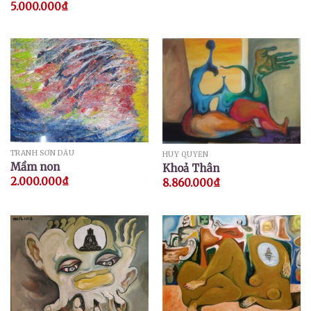
5.000.000
₫
TRANH SƠN DẦU
HUY QUYỂN
Mầm non
Khoả Thân
2.000.000
₫
8.860.000
₫