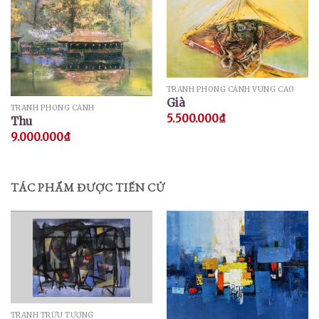
TRANH PHONG CẢNH VÙNG CAO
Già
TRANH PHONG CẢNH
5.500.000
₫
Thu
9.000.000
₫
TÁC PHẨM ĐƯỢC TIẾN CỬ
TRANH TRỪU TƯỢNG