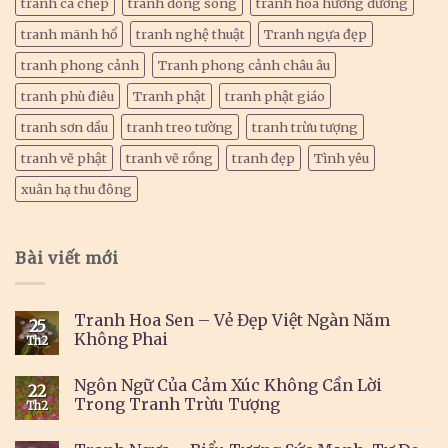
tranh cá chép
tranh dòng sông
tranh hoa hướng dương
tranh mãnh hổ
tranh nghệ thuật
Tranh ngựa đẹp
tranh phong cảnh
Tranh phong cảnh châu âu
tranh phù điêu
Tranh phật
tranh phật giáo
tranh sơn dầu
tranh treo tường
tranh trừu tượng
tranh vẽ phật
tranh vẽ rồng
tranh đẹp
Tình yêu
xuân hạ thu đông
Bài viết mới
Tranh Hoa Sen – Vẻ Đẹp Việt Ngàn Năm
25
Không Phai
Th2
Ngôn Ngữ Của Cảm Xúc Không Cần Lời
22
Trong Tranh Trừu Tượng
Th2