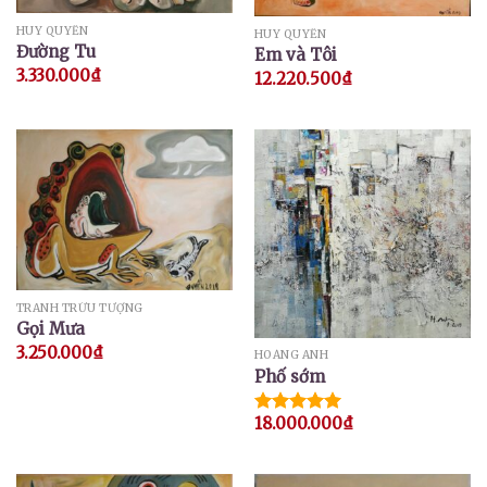
HUY QUYỂN
HUY QUYỂN
Đường Tu
Em và Tôi
3.330.000
₫
12.220.500
₫
TRANH TRỪU TƯỢNG
Gọi Mưa
3.250.000
₫
HOÀNG ANH
Phố sớm
18.000.000
₫
Được xếp
hạng
5.00
5 sao