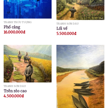
TRANH TRỪU TƯỢNG
TRANH SƠN DẦU
Phố cảng
Lối về
16.000.000
₫
5.500.000
₫
TRANH SƠN DẦU
Trên rẻo cao
4.500.000
₫