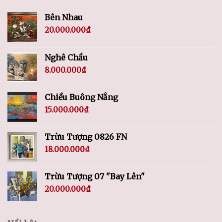
Bên Nhau
20.000.000
₫
Nghê Chầu
8.000.000
₫
Chiều Buông Nắng
15.000.000
₫
Trừu Tượng 0826 FN
18.000.000
₫
Trừu Tượng 07 "Bay Lên"
20.000.000
₫