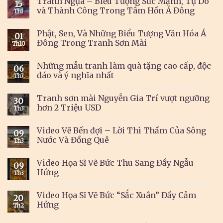
Tranh Ngựa – Biểu Tượng Sức Mạnh, Tự Do
15
và Thành Công Trong Tâm Hồn Á Đông
Th1
Phật, Sen, Và Những Biểu Tượng Văn Hóa Á
01
Đông Trong Tranh Sơn Mài
Th10
Những mẫu tranh làm quà tặng cao cấp, độc
06
đáo và ý nghĩa nhất
Th7
Tranh sơn mài Nguyễn Gia Trí vượt ngưỡng
30
hơn 2 Triệu USD
Th3
Video Vẽ Bến đợi – Lời Thì Thầm Của Sông
09
Nước Và Đồng Quê
Th3
Video Họa Sĩ Vẽ Bức Thu Sang Đầy Ngẫu
09
Hứng
Th3
Video Họa Sĩ Vẽ Bức “Sắc Xuân” Đầy Cảm
20
Hứng
Th2