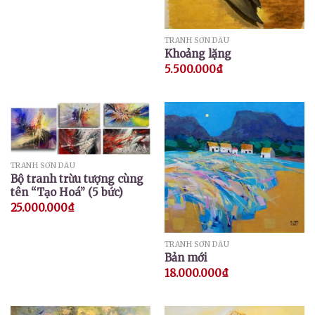
TRANH SƠN DẦU
Khoảng lặng
5.500.000
₫
TRANH SƠN DẦU
Bộ tranh trừu tượng cùng
tên “Tạo Hoá” (5 bức)
25.000.000
₫
TRANH SƠN DẦU
Bản mới
18.000.000
₫