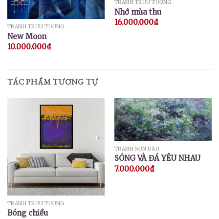
TRANH TRỪU TƯỢNG
Nhớ mùa thu
16.000.000
₫
TRANH TRỪU TƯỢNG
New Moon
10.000.000
₫
TÁC PHẨM TƯƠNG TỰ
TRANH SƠN DẦU
SÓNG VÀ ĐÁ YÊU NHAU
7.000.000
₫
TRANH TRỪU TƯỢNG
Bóng chiều