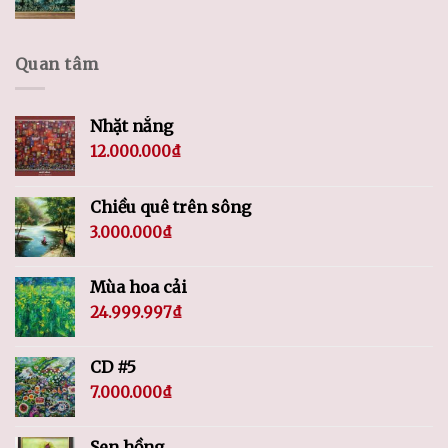
Quan tâm
Nhặt nắng
12.000.000
₫
Chiều quê trên sông
3.000.000
₫
Mùa hoa cải
24.999.997
₫
CD #5
7.000.000
₫
Sen hồng