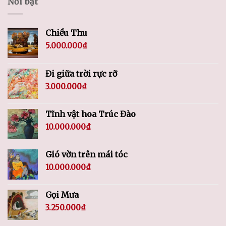
Nổi bật
Chiều Thu
5.000.000
₫
Đi giữa trời rực rỡ
3.000.000
₫
Tĩnh vật hoa Trúc Đào
10.000.000
₫
Gió vờn trên mái tóc
10.000.000
₫
Gọi Mưa
3.250.000
₫