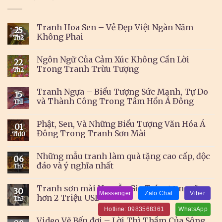
Tranh Hoa Sen – Vẻ Đẹp Việt Ngàn Năm
25
Không Phai
Th2
Ngôn Ngữ Của Cảm Xúc Không Cần Lời
22
Trong Tranh Trừu Tượng
Th2
Tranh Ngựa – Biểu Tượng Sức Mạnh, Tự Do
15
và Thành Công Trong Tâm Hồn Á Đông
Th1
Phật, Sen, Và Những Biểu Tượng Văn Hóa Á
01
Đông Trong Tranh Sơn Mài
Th10
Những mẫu tranh làm quà tặng cao cấp, độc
06
đáo và ý nghĩa nhất
Th7
Tranh sơn mài Nguyễn Gia Trí vượt ngưỡng
30
Messenger
Zalo Chat
Viber
hơn 2 Triệu USD
Th3
Hotline: 0983568361
WhatsApp
Video Vẽ Bến đợi – Lời Thì Thầm Của Sông