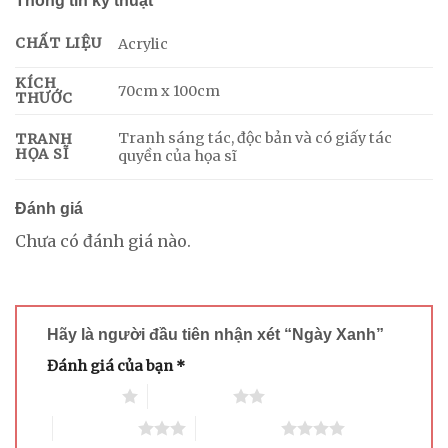
Thông tin kỹ thuật
CHẤT LIỆU
Acrylic
KÍCH
70cm x 100cm
THƯỚC
Tranh sáng tác, độc bản và có giấy tác
TRANH
HỌA SĨ
quyền của họa sĩ
Đánh giá
Chưa có đánh giá nào.
Hãy là người đầu tiên nhận xét “Ngày Xanh”
Đánh giá của bạn
*
1 trên 5 sao
2 trên 5 sao
3 trên 5 sao
4 trên 5 sao