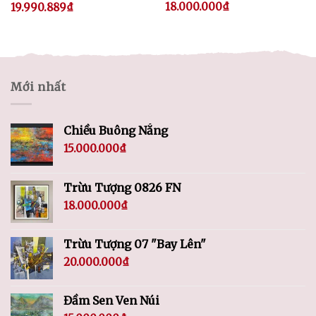
18.000.000
₫
19.990.889
₫
Mới nhất
Chiều Buông Nắng
15.000.000
₫
Trừu Tượng 0826 FN
18.000.000
₫
Trừu Tượng 07 "Bay Lên"
20.000.000
₫
Đầm Sen Ven Núi