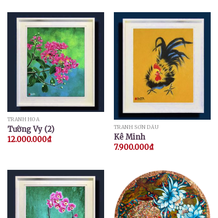
TRANH HOA
TRANH SƠN DẦU
Tường Vy (2)
Kê Minh
12.000.000
₫
7.900.000
₫