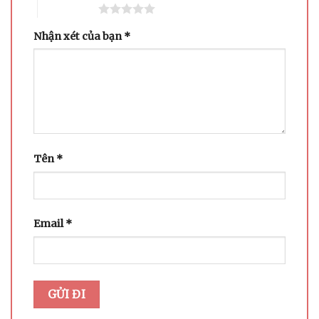
5 trên 5 sao
Nhận xét của bạn
*
Tên
*
Email
*