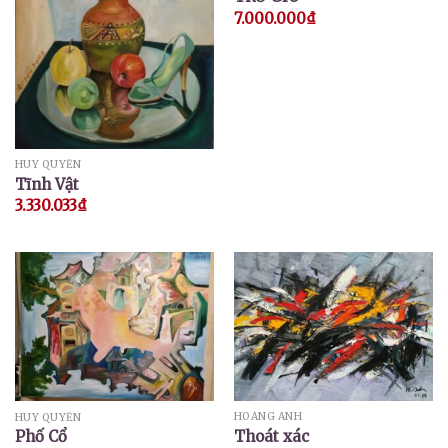
7.000.000
₫
HUY QUYỂN
Tĩnh Vật
3.330.033
₫
HOÀNG ANH
HUY QUYỂN
Thoát xác
Phố Cổ