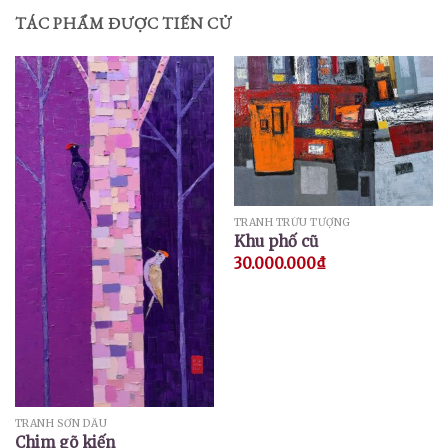
TÁC PHẨM ĐƯỢC TIẾN CỬ
TRANH TRỪU TƯỢNG
Khu phố cũ
30.000.000
₫
TRANH SƠN DẦU
Chim gõ kiến