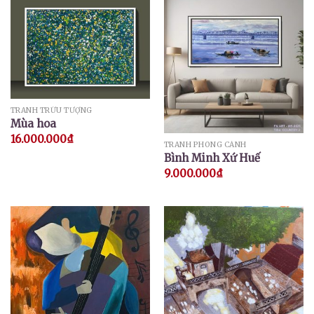
TRANH TRỪU TƯỢNG
Mùa hoa
16.000.000
₫
TRANH PHONG CẢNH
Bình Minh Xứ Huế
9.000.000
₫