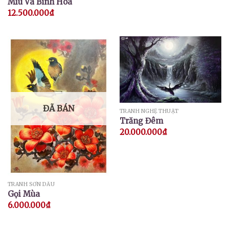
Miu Và Bình Hoa
12.500.000
₫
ĐÃ BÁN
TRANH NGHỆ THUẬT
Trăng Đêm
20.000.000
₫
TRANH SƠN DẦU
Gọi Mùa
6.000.000
₫