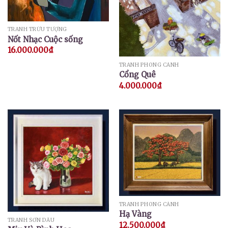
TRANH TRỪU TƯỢNG
Nốt Nhạc Cuộc sống
16.000.000
₫
TRANH PHONG CẢNH
Cổng Quê
4.000.000
₫
TRANH PHONG CẢNH
Hạ Vàng
TRANH SƠN DẦU
12.500.000
₫