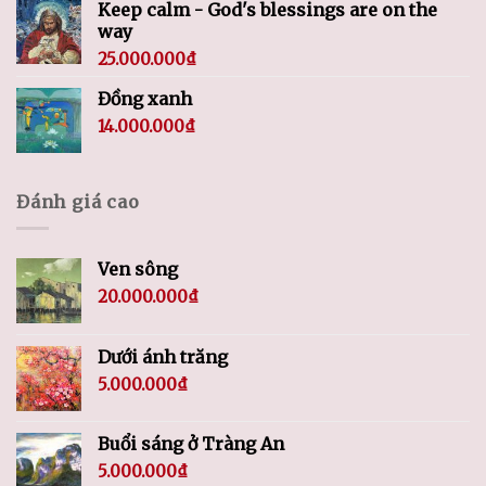
Keep calm - God's blessings are on the
way
25.000.000
₫
Đồng xanh
14.000.000
₫
Đánh giá cao
Ven sông
20.000.000
₫
Dưới ánh trăng
5.000.000
₫
Buổi sáng ở Tràng An
5.000.000
₫