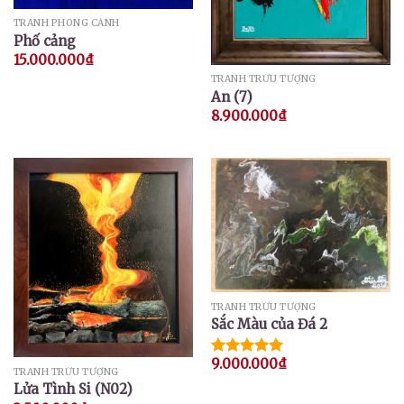
TRANH PHONG CẢNH
Phố cảng
15.000.000
₫
TRANH TRỪU TƯỢNG
An (7)
8.900.000
₫
TRANH TRỪU TƯỢNG
Sắc Màu của Đá 2
9.000.000
₫
Được xếp
TRANH TRỪU TƯỢNG
hạng
5.00
Lửa Tình Si (N02)
5 sao