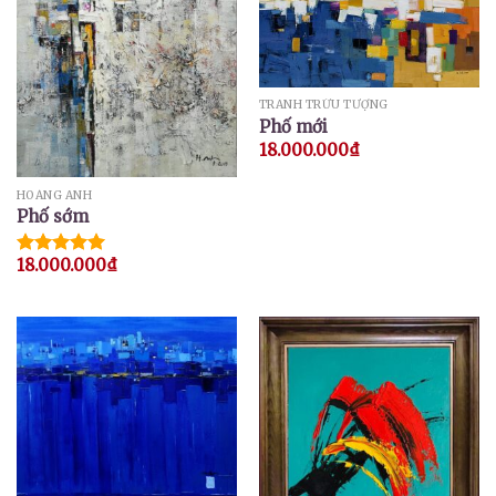
TRANH TRỪU TƯỢNG
Phố mới
18.000.000
₫
HOÀNG ANH
Phố sớm
18.000.000
₫
Được xếp
hạng
5.00
5 sao