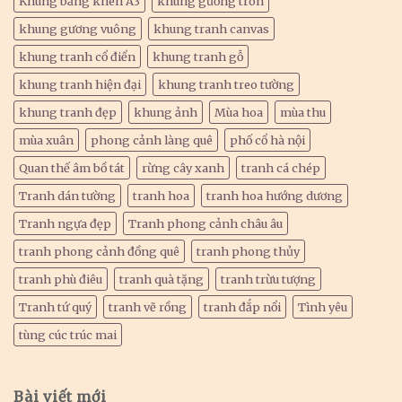
Khung bằng khen A3
khung gương tròn
khung gương vuông
khung tranh canvas
khung tranh cổ điển
khung tranh gỗ
khung tranh hiện đại
khung tranh treo tường
khung tranh đẹp
khung ảnh
Mùa hoa
mùa thu
mùa xuân
phong cảnh làng quê
phố cổ hà nội
Quan thế âm bồ tát
rừng cây xanh
tranh cá chép
Tranh dán tường
tranh hoa
tranh hoa hướng dương
Tranh ngựa đẹp
Tranh phong cảnh châu âu
tranh phong cảnh đồng quê
tranh phong thủy
tranh phù điêu
tranh quà tặng
tranh trừu tượng
Tranh tứ quý
tranh vẽ rồng
tranh đắp nổi
Tình yêu
tùng cúc trúc mai
Bài viết mới