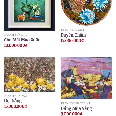
TRANH SƠN MÀI
Duyên Thầm
TRANH SƠN DẦU
Còn Mãi Mùa Xuân
15.000.000
₫
12.000.000
₫
TRANH SƠN MÀI
Gọi Nắng
TRANH NGHỆ THUẬT
15.000.000
₫
Dáng Mùa Vàng
9.000.000
₫