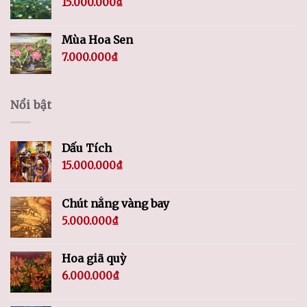
15.000.000
₫
Mùa Hoa Sen
7.000.000
₫
Nổi bật
Dấu Tích
15.000.000
₫
Chút nắng vàng bay
5.000.000
₫
Hoa giã quỳ
6.000.000
₫