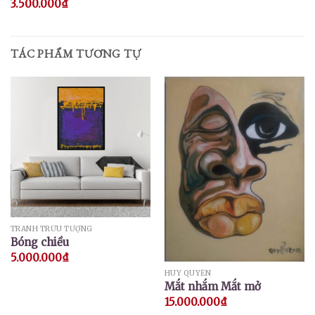
3.500.000
₫
TÁC PHẨM TƯƠNG TỰ
TRANH TRỪU TƯỢNG
Bóng chiều
5.000.000
₫
HUY QUYỂN
Mắt nhắm Mắt mở
15.000.000
₫