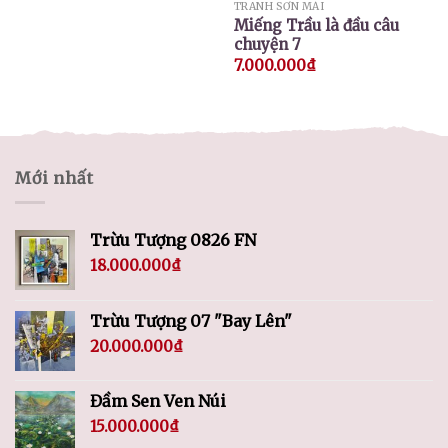
TRANH SƠN MÀI
Miếng Trầu là đầu câu
chuyện 7
7.000.000
₫
Mới nhất
Trừu Tượng 0826 FN
18.000.000
₫
Trừu Tượng 07 "Bay Lên"
20.000.000
₫
Đầm Sen Ven Núi
15.000.000
₫