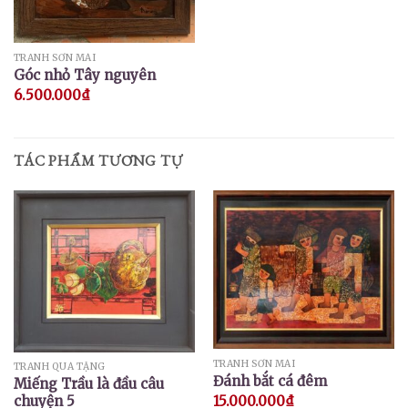
TRANH SƠN MÀI
Góc nhỏ Tây nguyên
6.500.000
₫
TÁC PHẨM TƯƠNG TỰ
TRANH SƠN MÀI
TRANH QUÀ TẶNG
Đánh bắt cá đêm
Miếng Trầu là đầu câu
15.000.000
₫
chuyện 5