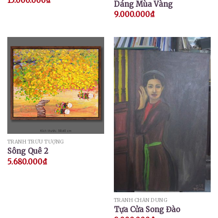
15.000.000
₫
Dáng Mùa Vàng
9.000.000
₫
TRANH TRỪU TƯỢNG
Sông Quê 2
5.680.000
₫
TRANH CHÂN DUNG
Tựa Cửa Song Đào