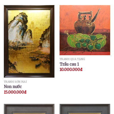
5 sao
TRANH QUÀ TẶNG
Trầu cau 1
10.000.000
₫
TRANH SƠN MÀI
Non nước
15.000.000
₫