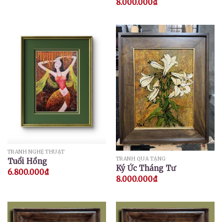
8.000.000
₫
TRANH NGHỆ THUẬT
TRANH QUÀ TẶNG
Tuổi Hồng
Ký Ức Tháng Tư
6.800.000
₫
8.000.000
₫