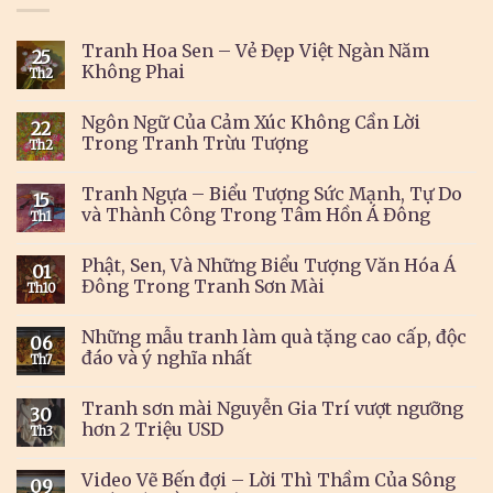
Tranh Hoa Sen – Vẻ Đẹp Việt Ngàn Năm
25
Không Phai
Th2
Ngôn Ngữ Của Cảm Xúc Không Cần Lời
22
Trong Tranh Trừu Tượng
Th2
Tranh Ngựa – Biểu Tượng Sức Mạnh, Tự Do
15
và Thành Công Trong Tâm Hồn Á Đông
Th1
Phật, Sen, Và Những Biểu Tượng Văn Hóa Á
01
Đông Trong Tranh Sơn Mài
Th10
Những mẫu tranh làm quà tặng cao cấp, độc
06
đáo và ý nghĩa nhất
Th7
Tranh sơn mài Nguyễn Gia Trí vượt ngưỡng
30
hơn 2 Triệu USD
Th3
Video Vẽ Bến đợi – Lời Thì Thầm Của Sông
09