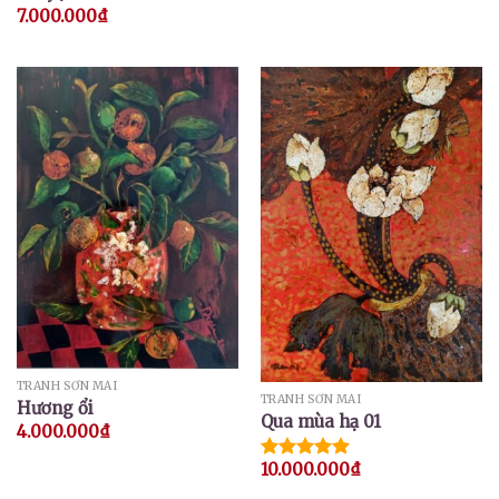
7.000.000
₫
TRANH SƠN MÀI
TRANH SƠN MÀI
Hương ổi
Qua mùa hạ 01
4.000.000
₫
10.000.000
₫
Được xếp
hạng
5.00