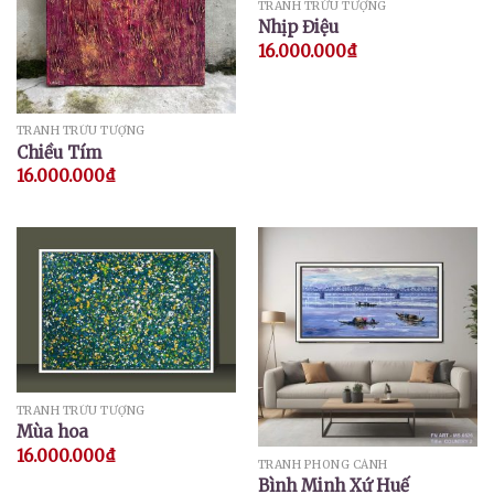
TRANH TRỪU TƯỢNG
Nhịp Điệu
16.000.000
₫
TRANH TRỪU TƯỢNG
Chiều Tím
16.000.000
₫
TRANH TRỪU TƯỢNG
Mùa hoa
16.000.000
₫
TRANH PHONG CẢNH
Bình Minh Xứ Huế