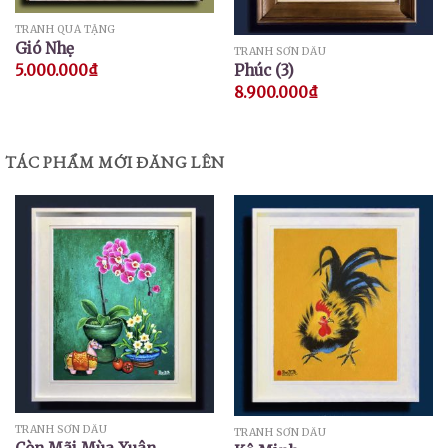
TRANH QUÀ TẶNG
Gió Nhẹ
TRANH SƠN DẦU
5.000.000
₫
Phúc (3)
8.900.000
₫
TÁC PHẨM MỚI ĐĂNG LÊN
TRANH SƠN DẦU
TRANH SƠN DẦU