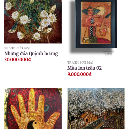
TRANH SƠN MÀI
Những đóa Quỳnh hương
30.000.000
₫
TRANH SƠN MÀI
Mùa len trâu 02
9.000.000
₫