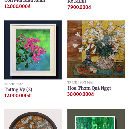
Còn Mãi Mùa Xuân
Kê Minh
12.000.000
₫
7.900.000
₫
TRANH SƠN MÀI
TRANH HOA
Hoa Thơm Quả Ngọt
Tường Vy (2)
30.000.000
₫
12.000.000
₫