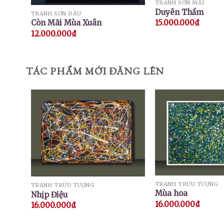
TRANH SƠN MÀI
Duyên Thầm
TRANH SƠN DẦU
Còn Mãi Mùa Xuân
15.000.000
₫
12.000.000
₫
TÁC PHẨM MỚI ĐĂNG LÊN
TRANH TRỪU TƯỢNG
TRANH TRỪU TƯỢNG
Mùa hoa
Nhịp Điệu
16.000.000
₫
16.000.000
₫