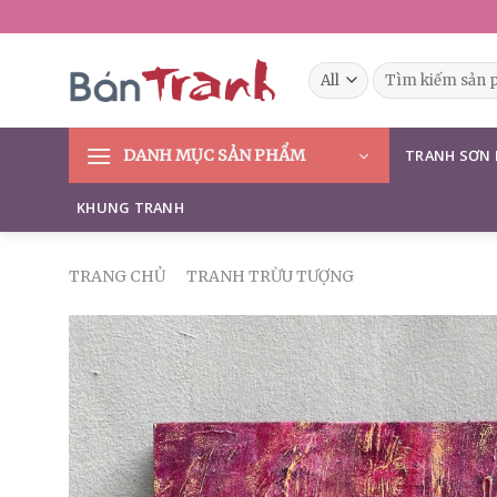
Skip
to
content
Tìm
kiếm:
DANH MỤC SẢN PHẨM
TRANH SƠN
KHUNG TRANH
TRANG CHỦ
/
TRANH TRỪU TƯỢNG