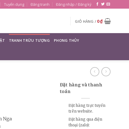
Tuyển dụng
Đăng tranh
Đăng nhập / Đăng ký
0
₫
GIỎ HÀNG /
ẬT
TRANH TRỪU TƯỢNG
PHONG THỦY
Đặt hàng và thanh
toán
Đặt hàng trực tuyến
trên website.
an Nga
Đặt hàng qua điện
thoại (zalo):
m