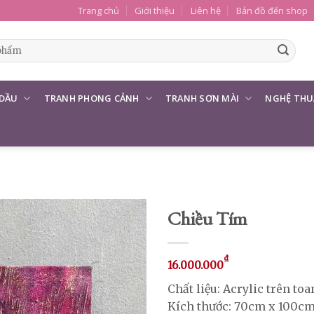
Trang chủ
Giới thiệu
Liên hệ
Bản đồ đến shop
 DẦU
TRANH PHONG CẢNH
TRANH SƠN MÀI
NGHỆ THU
Chiều Tím
₫
16.000.000
Chất liệu: Acrylic trên to
Kích thước: 70cm x 100c