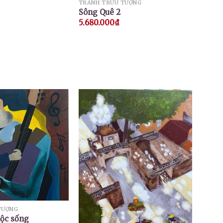
TRANH TRỪU TƯỢNG
Sông Quê 2
5.680.000
₫
TƯỢNG
uộc sống