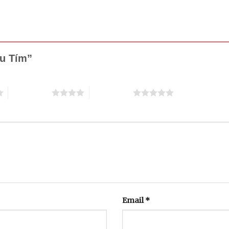
ều Tím”
4 trên 5 sao
5 trên 5 sao
Email
*