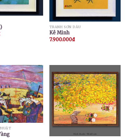
)
TRANH SƠN DẦU
Kê Minh
₫
7.900.000
₫
THUẬT
Vàng