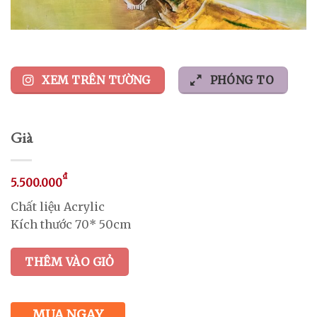
XEM TRÊN TƯỜNG
PHÓNG TO
Già
₫
5.500.000
Chất liệu Acrylic
Kích thước 70* 50cm
THÊM VÀO GIỎ
MUA NGAY