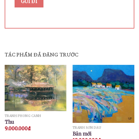
TÁC PHẨM ĐÃ ĐĂNG TRƯỚC
TRANH PHONG CẢNH
Thu
TRANH SƠN DẦU
9.000.000
₫
Bản mới