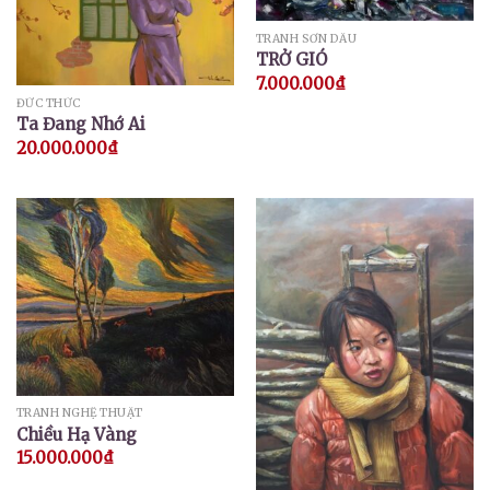
TRANH SƠN DẦU
TRỞ GIÓ
7.000.000
₫
ĐỨC THỨC
Ta Đang Nhớ Ai
20.000.000
₫
TRANH NGHỆ THUẬT
Chiều Hạ Vàng
15.000.000
₫