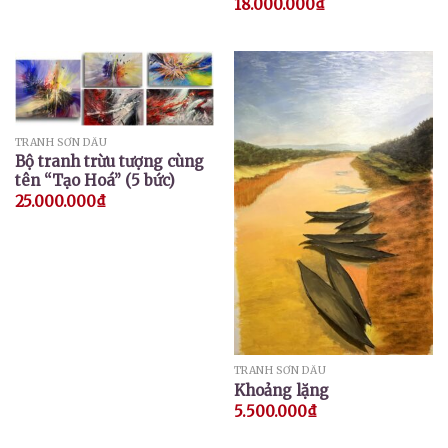
18.000.000
₫
TRANH SƠN DẦU
Bộ tranh trừu tượng cùng
tên “Tạo Hoá” (5 bức)
25.000.000
₫
TRANH SƠN DẦU
Khoảng lặng
5.500.000
₫