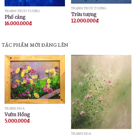
TRANH TRỪU TƯỢNG
TRANH TRỪU TƯỢNG
Trừu tượng
Phố cảng
12.000.000
₫
16.000.000
₫
TÁC PHẨM MỚI ĐĂNG LÊN
TRANH HOA
Vườn Hồng
5.000.000
₫
TRANH HOA