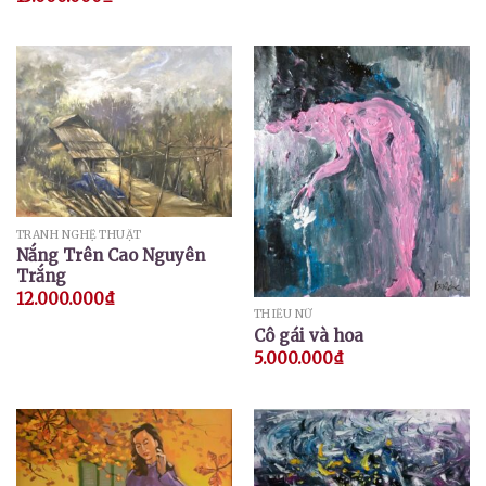
TRANH NGHỆ THUẬT
Nắng Trên Cao Nguyên
Trắng
12.000.000
₫
THIẾU NỮ
Cô gái và hoa
5.000.000
₫