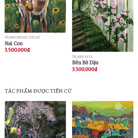
TRANH NGHỆ THUẬT
Nai Con
3.500.000
₫
TRANH HOA
Bên Bờ Dậu
3.500.000
₫
TÁC PHẨM ĐƯỢC TIẾN CỬ