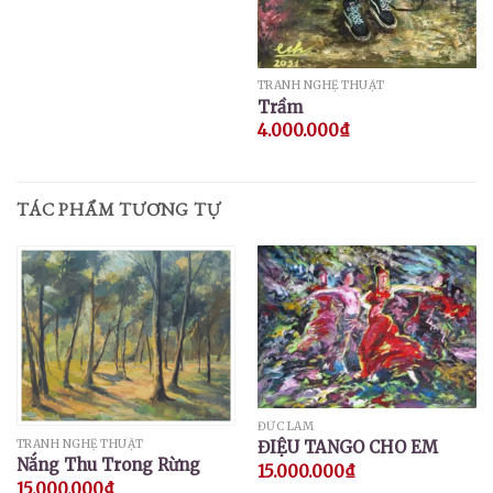
TRANH NGHỆ THUẬT
Trầm
4.000.000
₫
TÁC PHẨM TƯƠNG TỰ
ĐỨC LÂM
TRANH NGHỆ THUẬT
ĐIỆU TANGO CHO EM
Nắng Thu Trong Rừng
15.000.000
₫
15.000.000
₫