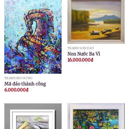
TRANH SƠN DẦU
Non Nước Ba Vì
16.000.000
₫
TRANH NÚI RỪNG
Mã đáo thành công
6.000.000
₫