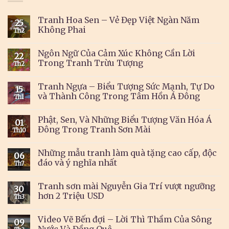
Tranh Hoa Sen – Vẻ Đẹp Việt Ngàn Năm
25
Không Phai
Th2
Ngôn Ngữ Của Cảm Xúc Không Cần Lời
22
Trong Tranh Trừu Tượng
Th2
Tranh Ngựa – Biểu Tượng Sức Mạnh, Tự Do
15
và Thành Công Trong Tâm Hồn Á Đông
Th1
Phật, Sen, Và Những Biểu Tượng Văn Hóa Á
01
Đông Trong Tranh Sơn Mài
Th10
Những mẫu tranh làm quà tặng cao cấp, độc
06
đáo và ý nghĩa nhất
Th7
Tranh sơn mài Nguyễn Gia Trí vượt ngưỡng
30
hơn 2 Triệu USD
Th3
Video Vẽ Bến đợi – Lời Thì Thầm Của Sông
09
Nước Và Đồng Quê