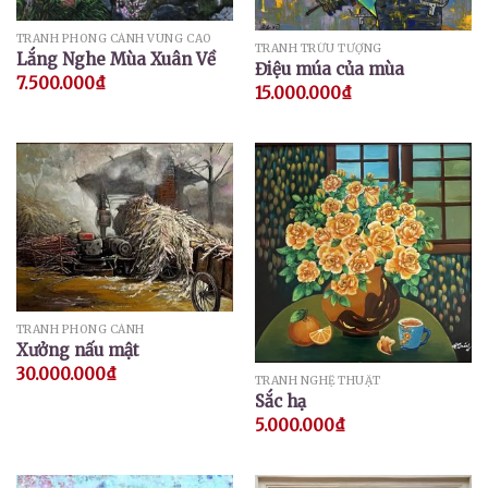
TRANH PHONG CẢNH VÙNG CAO
TRANH TRỪU TƯỢNG
Lắng Nghe Mùa Xuân Về
Điệu múa của mùa
7.500.000
₫
15.000.000
₫
TRANH PHONG CẢNH
Xưởng nấu mật
30.000.000
₫
TRANH NGHỆ THUẬT
Sắc hạ
5.000.000
₫