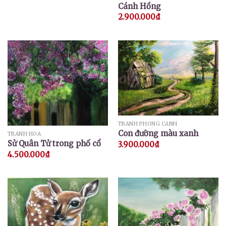
Cánh Hồng
2.900.000
₫
TRANH PHONG CẢNH
Con đường màu xanh
TRANH HOA
Sử Quân Tử trong phố cổ
3.900.000
₫
4.500.000
₫