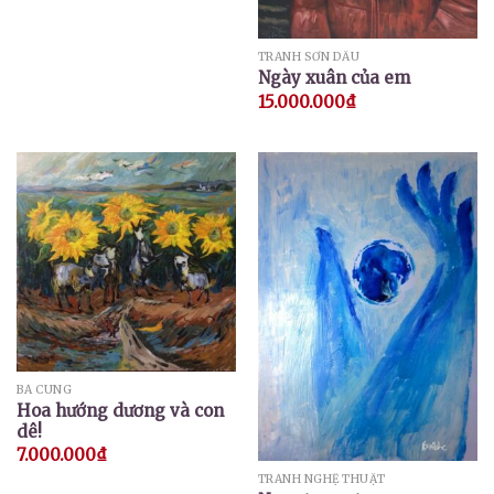
TRANH SƠN DẦU
Ngày xuân của em
15.000.000
₫
BÁ CUNG
Hoa hướng dương và con
dê!
7.000.000
₫
TRANH NGHỆ THUẬT