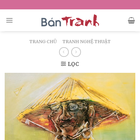
Skip
to
content
TRANG CHỦ
/
TRANH NGHỆ THUẬT
LỌC