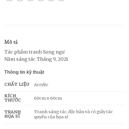
Mô tả
Tác phẩm tranh Song ngư
Năm sáng tác Tháng 9, 2021
Thông tin kỹ thuật
CHẤT LIỆU
Acrylic
KÍCH
60cm x 60cm
THƯỚC
Tranh sáng tác, độc bản và có giấy tác
TRANH
HỌA SĨ
quyền của họa sĩ