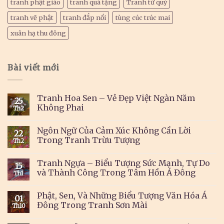
tranh phật giáo
tranh quà tặng
Tranh tứ quý
tranh vẽ phật
tranh đắp nổi
tùng cúc trúc mai
xuân hạ thu đông
Bài viết mới
Tranh Hoa Sen – Vẻ Đẹp Việt Ngàn Năm
25
Không Phai
Th2
Ngôn Ngữ Của Cảm Xúc Không Cần Lời
22
Trong Tranh Trừu Tượng
Th2
Tranh Ngựa – Biểu Tượng Sức Mạnh, Tự Do
15
và Thành Công Trong Tâm Hồn Á Đông
Th1
Phật, Sen, Và Những Biểu Tượng Văn Hóa Á
01
Đông Trong Tranh Sơn Mài
Th10