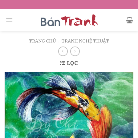
Skip
to
content
TRANG CHỦ
/
TRANH NGHỆ THUẬT
LỌC