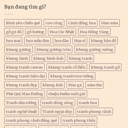
Bạn đang tìm gì?
Bình yên chiều quê
con công
Cánh đồng hoa
Giao mùa
gỗ gõ đỏ
gỗ hương
Hoa Cúc Nhật
Hoa Hồng Vàng
hoa mai
hoa mẫu đơn
hoa đào
Họa sĩ
khung bản đồ
khung gương
khung gương tròn
khung gương vuông
khung hình
khung hình ảnh
khung tranh
khung tranh canvas
khung tranh cổ điển
khung tranh gỗ
khung tranh hiện đại
khung tranh treo tường
khung tranh đẹp
khung ảnh
Mào gà
mùa thu
Phú Quý Mãn Đường
thuận buồm xuôi gió
Tranh dán tường
tranh dòng sông
tranh hoa
tranh nghệ thuật
Tranh ngựa đẹp
tranh phong cảnh
tranh phong cảnh đồng quê
tranh phong thủy