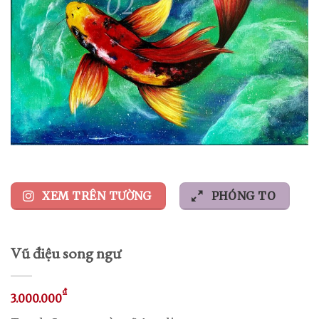
XEM TRÊN TƯỜNG
PHÓNG TO
Vũ điệu song ngư
₫
3.000.000