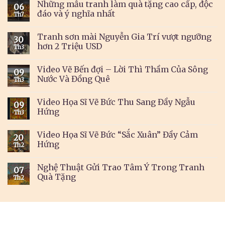
Những mẫu tranh làm quà tặng cao cấp, độc
06
đáo và ý nghĩa nhất
Th7
Tranh sơn mài Nguyễn Gia Trí vượt ngưỡng
30
hơn 2 Triệu USD
Th3
Video Vẽ Bến đợi – Lời Thì Thầm Của Sông
09
Nước Và Đồng Quê
Th3
Video Họa Sĩ Vẽ Bức Thu Sang Đầy Ngẫu
09
Hứng
Th3
Video Họa Sĩ Vẽ Bức “Sắc Xuân” Đầy Cảm
20
Hứng
Th2
Nghệ Thuật Gửi Trao Tâm Ý Trong Tranh
07
Quà Tặng
Th2