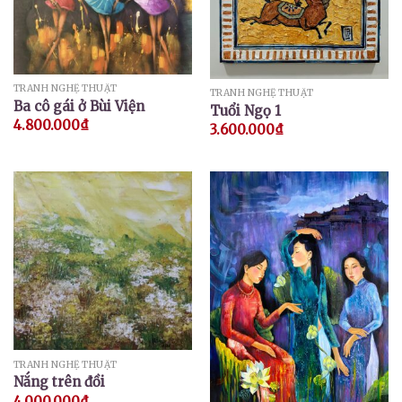
TRANH NGHỆ THUẬT
TRANH NGHỆ THUẬT
Ba cô gái ở Bùi Viện
Tuổi Ngọ 1
4.800.000
₫
3.600.000
₫
TRANH NGHỆ THUẬT
Nắng trên đồi
4.000.000
₫