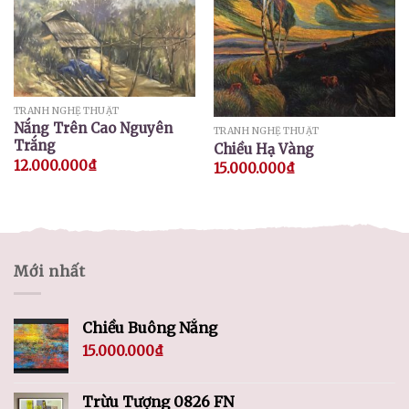
TRANH NGHỆ THUẬT
Nắng Trên Cao Nguyên
TRANH NGHỆ THUẬT
Trắng
Chiều Hạ Vàng
12.000.000
₫
15.000.000
₫
Mới nhất
Chiều Buông Nắng
15.000.000
₫
Trừu Tượng 0826 FN