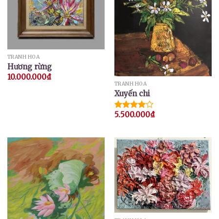
TRANH HOA
Hương rừng
10.000.000
₫
TRANH HOA
Xuyến chi
5.500.000
₫
Được
xếp hạng
4.00
5
sao