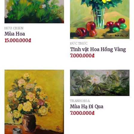
HỮU CHIẾN
Mùa Hoa
15.000.000
₫
ĐỨC THỨC
Tĩnh vật Hoa Hồng Vàng
7.000.000
₫
TRANH HOA
Mùa Hạ Đi Qua
7.000.000
₫