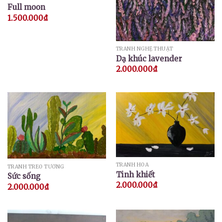
Full moon
1.500.000
₫
TRANH NGHỆ THUẬT
Dạ khúc lavender
2.000.000
₫
TRANH HOA
TRANH TREO TƯỜNG
Tinh khiết
Sức sống
2.000.000
₫
2.000.000
₫