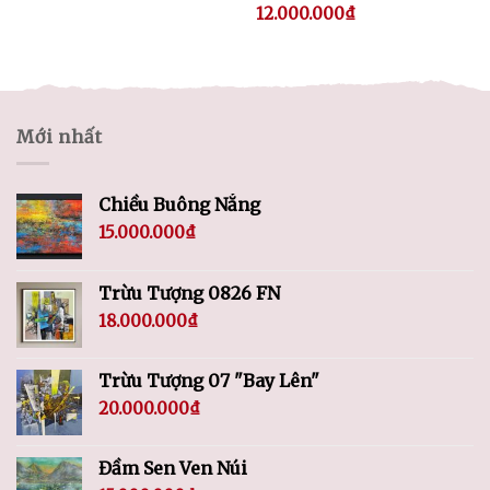
12.000.000
₫
Mới nhất
Chiều Buông Nắng
15.000.000
₫
Trừu Tượng 0826 FN
18.000.000
₫
Trừu Tượng 07 "Bay Lên"
20.000.000
₫
Đầm Sen Ven Núi