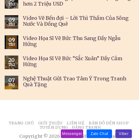
hơn 2 Triệu USD
Th3
Video Vẽ Bến đợi – Lời Thì Thầm Của Sông
09
Nước Và Đồng Quê
Th3
Video Họa Sĩ Vẽ Bức Thu Sang Đầy Ngẫu
09
Hứng
Th3
Video Họa Sĩ Vẽ Bức “Sắc Xuân” Đầy Cảm
20
Hứng
Th2
Nghệ Thuật Gửi Trao Tâm Ý Trong Tranh
07
Quà Tặng
Th2
TRANG CHỦ
GIỚI THIỆU
LIÊN HỆ
BẢN ĐỒ ĐẾN SHOP
TUYỂN DỤNG
ĐĂNG TRANH
Messenger
Zalo Chat
Viber
Copyright © 2026 BÁN TRANH. Ghi rõ nguồn