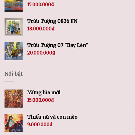
15.000.000
₫
Trừu Tượng 0826 FN
18.000.000
₫
Trừu Tượng 07 "Bay Lên"
20.000.000
₫
Nổi bật
Mừng lúa mới
15.000.000
₫
Thiếu nữ và con mèo
9.000.000
₫