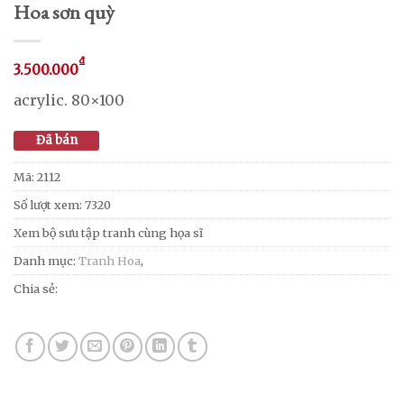
Hoa sơn quỳ
₫
3.500.000
acrylic. 80×100
Đã bán
Mã:
2112
Số lượt xem: 7320
Xem bộ sưu tập tranh cùng họa sĩ
Danh mục:
Tranh Hoa
,
Chia sẻ: