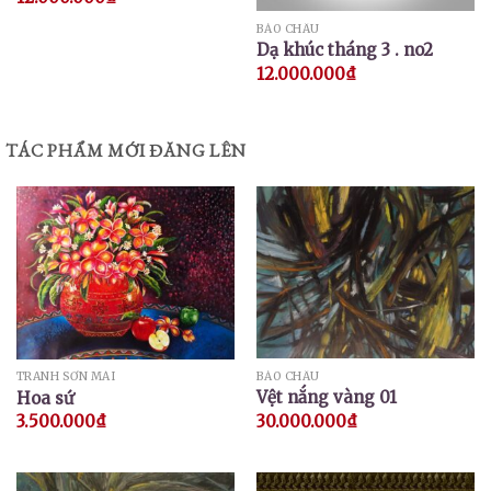
BẢO CHÂU
Dạ khúc tháng 3 . no2
12.000.000
₫
TÁC PHẨM MỚI ĐĂNG LÊN
BẢO CHÂU
TRANH SƠN MÀI
Vệt nắng vàng 01
Hoa sứ
30.000.000
₫
3.500.000
₫