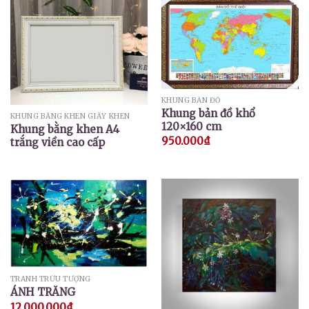
KHUNG BẢN ĐỒ
Khung bản đồ khổ
KHUNG BẰNG KHEN GIẤY KHEN
120×160 cm
Khung bằng khen A4
950.000
₫
trắng viền cao cấp
TRANH TRỪU TƯỢNG
ÁNH TRĂNG
12.000.000
₫