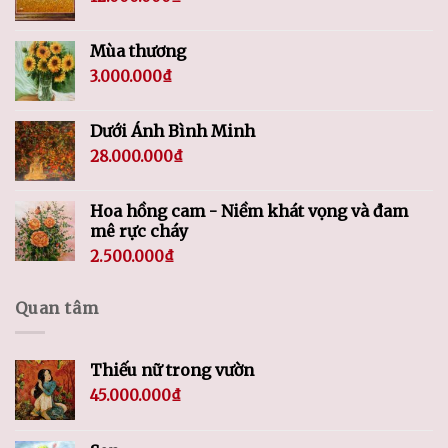
Mùa thương
3.000.000
₫
Dưới Ánh Bình Minh
28.000.000
₫
Hoa hồng cam - Niềm khát vọng và đam
mê rực cháy
2.500.000
₫
Quan tâm
Thiếu nữ trong vườn
45.000.000
₫