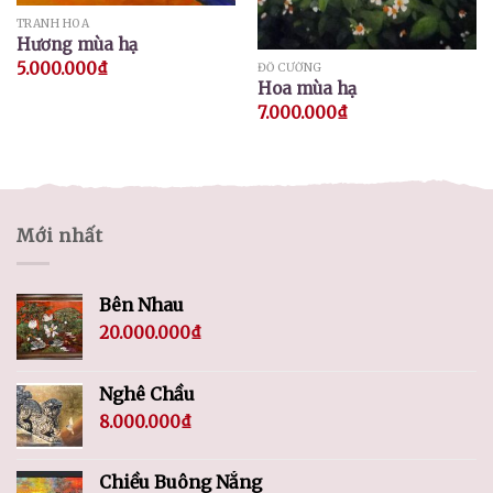
TRANH HOA
Hương mùa hạ
5.000.000
₫
ĐỖ CƯỜNG
Hoa mùa hạ
7.000.000
₫
Mới nhất
Bên Nhau
20.000.000
₫
Nghê Chầu
8.000.000
₫
Chiều Buông Nắng