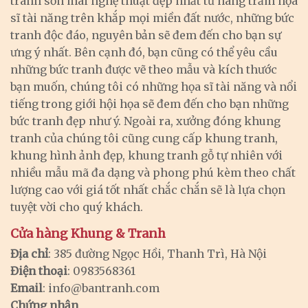
tranh sơn mài nghệ thuật đẹp nhất từ hàng trăm họa
sĩ tài năng trên khắp mọi miền đất nước, những bức
tranh độc đáo, nguyên bản sẽ đem đến cho bạn sự
ưng ý nhất. Bên cạnh đó, bạn cũng có thể yêu cầu
những bức tranh được vẽ theo mẫu và kích thước
bạn muốn, chúng tôi có những họa sĩ tài năng và nổi
tiếng trong giới hội họa sẽ đem đến cho bạn những
bức tranh đẹp như ý. Ngoài ra, xưởng đóng khung
tranh của chúng tôi cũng cung cấp khung tranh,
khung hình ảnh đẹp, khung tranh gỗ tự nhiên với
nhiều mẫu mã đa dạng và phong phú kèm theo chất
lượng cao với giá tốt nhất chắc chắn sẽ là lựa chọn
tuyệt vời cho quý khách.
Cửa hàng Khung & Tranh
Địa chỉ
: 385 đường Ngọc Hồi, Thanh Trì, Hà Nội
Điện thoại
: 0983568361
Email
:
info@bantranh.com
Chứng nhận