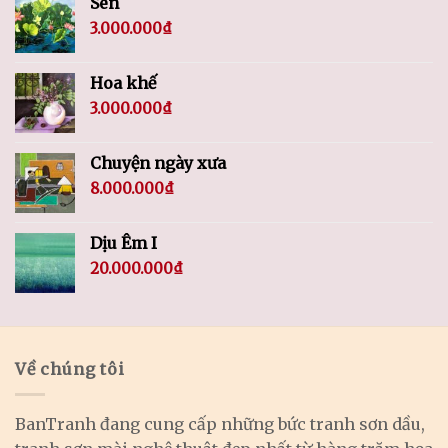
Sen
3.000.000
₫
Hoa khế
3.000.000
₫
Chuyện ngày xưa
8.000.000
₫
Dịu Êm I
20.000.000
₫
Về chúng tôi
BanTranh đang cung cấp những bức tranh sơn dầu,