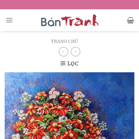
Skip
to
content
TRANG CHỦ
/
/
LỌC