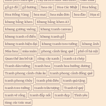
gỗ gõ đỏ
gỗ hương
hoa cúc
Hoa Cúc Nhật
Hoa hồng
Hoa Hồng Vàng
hoa mai
hoa mẫu đơn
hoa đào
Họa sĩ
khung bằng khen
Khung bằng khen A3
khung gương vuông
khung tranh canvas
khung tranh cổ điển
khung tranh gỗ
khung tranh hiện đại
khung tranh treo tường
khung ảnh
Mùa hoa
mùa xuân
phong cảnh làng quê
phố cổ hà nội
Quan thế âm bồ tát
rừng cây xanh
tranh cá chép
Tranh dán tường
tranh hoa
tranh hoa hướng dương
Tranh phong cảnh châu âu
tranh phong cảnh đồng quê
tranh phong thủy
tranh phù điêu
tranh quà tặng
tranh treo tường
tranh trừu tượng
Tranh tứ quý
tranh vẽ rồng
tranh đắp nổi
tranh đẹp
Tình yêu
tùng cúc trúc mai