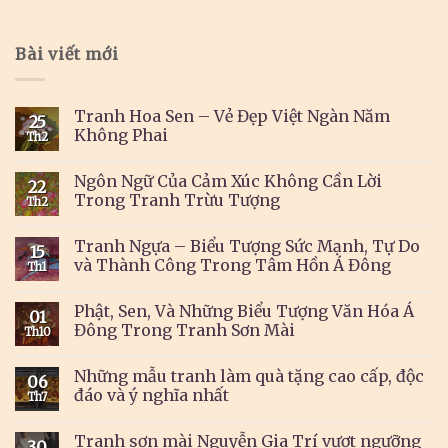
Bài viết mới
Tranh Hoa Sen – Vẻ Đẹp Việt Ngàn Năm
25
Không Phai
Th2
Ngôn Ngữ Của Cảm Xúc Không Cần Lời
22
Trong Tranh Trừu Tượng
Th2
Tranh Ngựa – Biểu Tượng Sức Mạnh, Tự Do
15
và Thành Công Trong Tâm Hồn Á Đông
Th1
Phật, Sen, Và Những Biểu Tượng Văn Hóa Á
01
Đông Trong Tranh Sơn Mài
Th10
Những mẫu tranh làm quà tặng cao cấp, độc
06
đáo và ý nghĩa nhất
Th7
Tranh sơn mài Nguyễn Gia Trí vượt ngưỡng
30