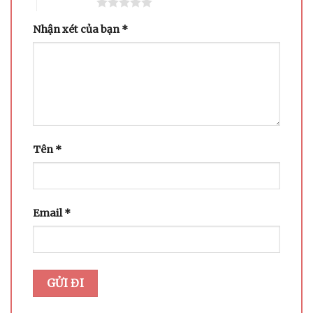
5 trên 5 sao
Nhận xét của bạn
*
Tên
*
Email
*