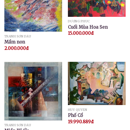
DƯƠNG PHÚC
Cuối Mùa Hoa Sen
15.000.000
₫
TRANH SƠN DẦU
Mầm non
2.000.000
₫
HUY QUYỂN
Phố Cổ
19.990.889
₫
TRANH SƠN DẦU