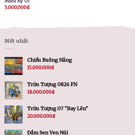
Miền Ký Ức
5.000.000
₫
Mới nhất
Chiều Buông Nắng
15.000.000
₫
Trừu Tượng 0826 FN
18.000.000
₫
Trừu Tượng 07 "Bay Lên"
20.000.000
₫
Đầm Sen Ven Núi