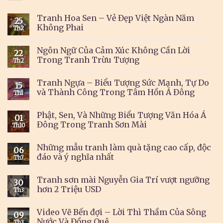
Tranh Hoa Sen – Vẻ Đẹp Việt Ngàn Năm
25
Không Phai
Th2
Ngôn Ngữ Của Cảm Xúc Không Cần Lời
22
Trong Tranh Trừu Tượng
Th2
Tranh Ngựa – Biểu Tượng Sức Mạnh, Tự Do
15
và Thành Công Trong Tâm Hồn Á Đông
Th1
Phật, Sen, Và Những Biểu Tượng Văn Hóa Á
01
Đông Trong Tranh Sơn Mài
Th10
Những mẫu tranh làm quà tặng cao cấp, độc
06
đáo và ý nghĩa nhất
Th7
Tranh sơn mài Nguyễn Gia Trí vượt ngưỡng
30
hơn 2 Triệu USD
Th3
Video Vẽ Bến đợi – Lời Thì Thầm Của Sông
09
Nước Và Đồng Quê
Th3