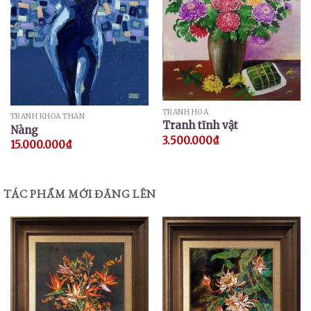
TRANH HOA
TRANH KHỎA THÂN
Tranh tĩnh vật
Nàng
3.500.000
₫
15.000.000
₫
TÁC PHẨM MỚI ĐĂNG LÊN