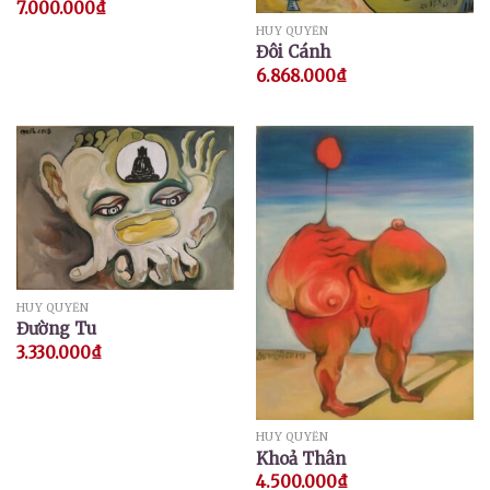
7.000.000
₫
HUY QUYỂN
Đôi Cánh
6.868.000
₫
HUY QUYỂN
Đường Tu
3.330.000
₫
HUY QUYỂN
Khoả Thân
4.500.000
₫