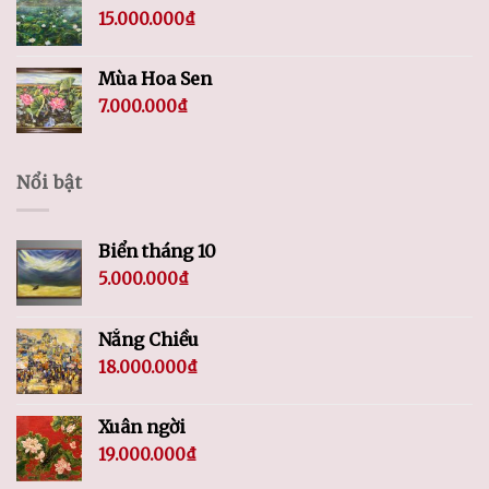
15.000.000
₫
Mùa Hoa Sen
7.000.000
₫
Nổi bật
Biển tháng 10
5.000.000
₫
Nắng Chiều
18.000.000
₫
Xuân ngời
19.000.000
₫