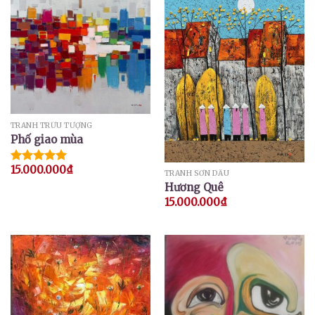
TRANH TRỪU TƯỢNG
Phố giao mùa
15.000.000
₫
Được xếp
TRANH SƠN DẦU
hạng
5.00
Hương Quê
5 sao
15.000.000
₫