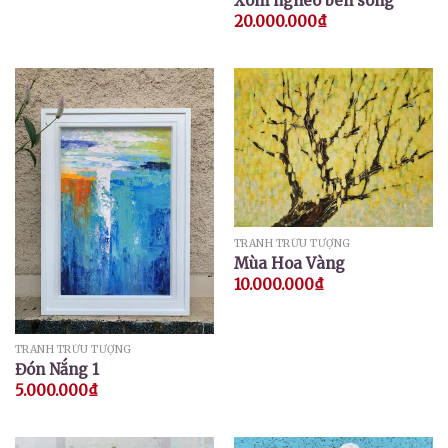
Xóm nghèo bên sông
20.000.000
₫
TRANH TRỪU TƯỢNG
Mùa Hoa Vàng
10.000.000
₫
TRANH TRỪU TƯỢNG
Đón Nắng 1
5.000.000
₫