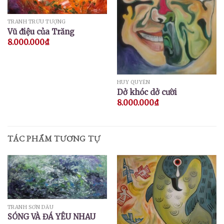
TRANH TRỪU TƯỢNG
Vũ điệu của Trăng
8.000.000
₫
HUY QUYỂN
Dở khóc dở cười
8.000.000
₫
TÁC PHẨM TƯƠNG TỰ
TRANH SƠN DẦU
SÓNG VÀ ĐÁ YÊU NHAU