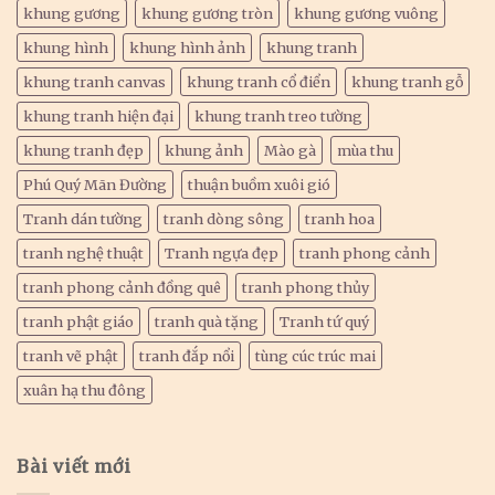
khung gương
khung gương tròn
khung gương vuông
khung hình
khung hình ảnh
khung tranh
khung tranh canvas
khung tranh cổ điển
khung tranh gỗ
khung tranh hiện đại
khung tranh treo tường
khung tranh đẹp
khung ảnh
Mào gà
mùa thu
Phú Quý Mãn Đường
thuận buồm xuôi gió
Tranh dán tường
tranh dòng sông
tranh hoa
tranh nghệ thuật
Tranh ngựa đẹp
tranh phong cảnh
tranh phong cảnh đồng quê
tranh phong thủy
tranh phật giáo
tranh quà tặng
Tranh tứ quý
tranh vẽ phật
tranh đắp nổi
tùng cúc trúc mai
xuân hạ thu đông
Bài viết mới