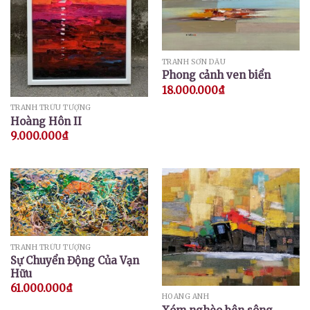
TRANH SƠN DẦU
Phong cảnh ven biển
18.000.000
₫
TRANH TRỪU TƯỢNG
Hoàng Hôn II
9.000.000
₫
TRANH TRỪU TƯỢNG
Sự Chuyển Động Của Vạn
Hữu
61.000.000
₫
HOÀNG ANH