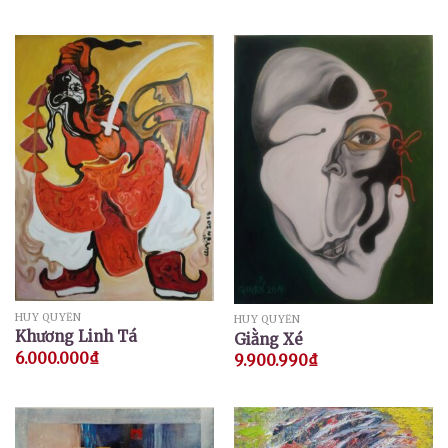
HUY QUYỂN
HUY QUYỂN
Khương Linh Tá
Giằng Xé
6.000.000
₫
9.900.990
₫