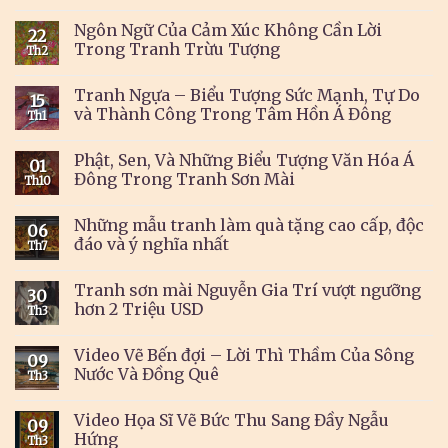
Ngôn Ngữ Của Cảm Xúc Không Cần Lời
22
Trong Tranh Trừu Tượng
Th2
Tranh Ngựa – Biểu Tượng Sức Mạnh, Tự Do
15
và Thành Công Trong Tâm Hồn Á Đông
Th1
Phật, Sen, Và Những Biểu Tượng Văn Hóa Á
01
Đông Trong Tranh Sơn Mài
Th10
Những mẫu tranh làm quà tặng cao cấp, độc
06
đáo và ý nghĩa nhất
Th7
Tranh sơn mài Nguyễn Gia Trí vượt ngưỡng
30
hơn 2 Triệu USD
Th3
Video Vẽ Bến đợi – Lời Thì Thầm Của Sông
09
Nước Và Đồng Quê
Th3
Video Họa Sĩ Vẽ Bức Thu Sang Đầy Ngẫu
09
Hứng
Th3