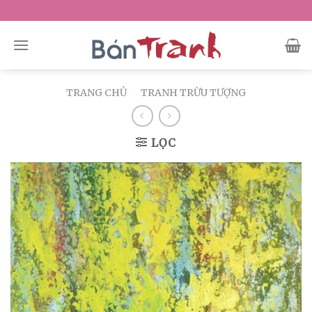
Skip
to
content
TRANG CHỦ
/
TRANH TRỪU TƯỢNG
LỌC