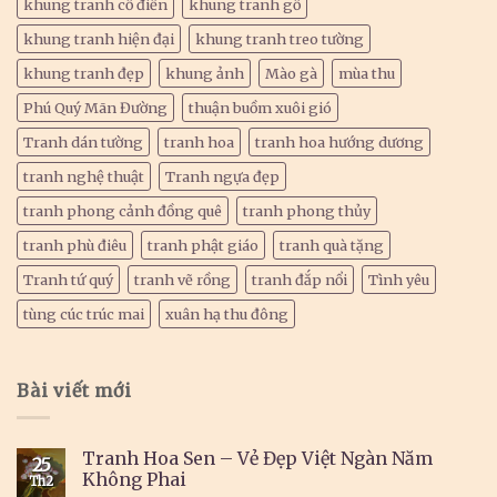
khung tranh cổ điển
khung tranh gỗ
khung tranh hiện đại
khung tranh treo tường
khung tranh đẹp
khung ảnh
Mào gà
mùa thu
Phú Quý Mãn Đường
thuận buồm xuôi gió
Tranh dán tường
tranh hoa
tranh hoa hướng dương
tranh nghệ thuật
Tranh ngựa đẹp
tranh phong cảnh đồng quê
tranh phong thủy
tranh phù điêu
tranh phật giáo
tranh quà tặng
Tranh tứ quý
tranh vẽ rồng
tranh đắp nổi
Tình yêu
tùng cúc trúc mai
xuân hạ thu đông
Bài viết mới
Tranh Hoa Sen – Vẻ Đẹp Việt Ngàn Năm
25
Không Phai
Th2