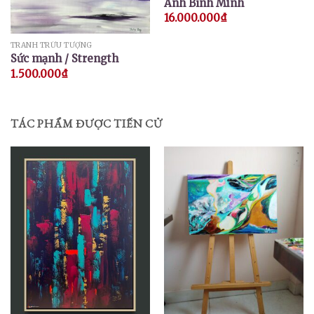
Ánh Bình Minh
16.000.000
₫
TRANH TRỪU TƯỢNG
Sức mạnh / Strength
1.500.000
₫
TÁC PHẨM ĐƯỢC TIẾN CỬ