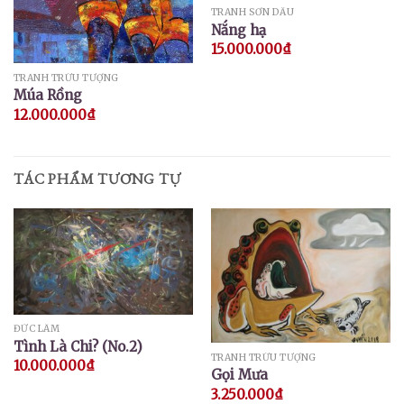
TRANH SƠN DẦU
Nắng hạ
15.000.000
₫
TRANH TRỪU TƯỢNG
Múa Rồng
12.000.000
₫
TÁC PHẨM TƯƠNG TỰ
ĐỨC LÂM
Tình Là Chi? (No.2)
TRANH TRỪU TƯỢNG
10.000.000
₫
Gọi Mưa
3.250.000
₫