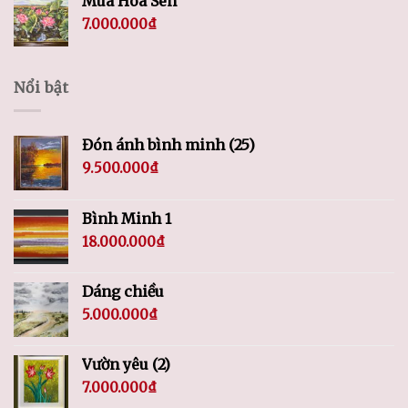
Mùa Hoa Sen
7.000.000
₫
Nổi bật
Đón ánh bình minh (25)
9.500.000
₫
Bình Minh 1
18.000.000
₫
Dáng chiều
5.000.000
₫
Vườn yêu (2)
7.000.000
₫