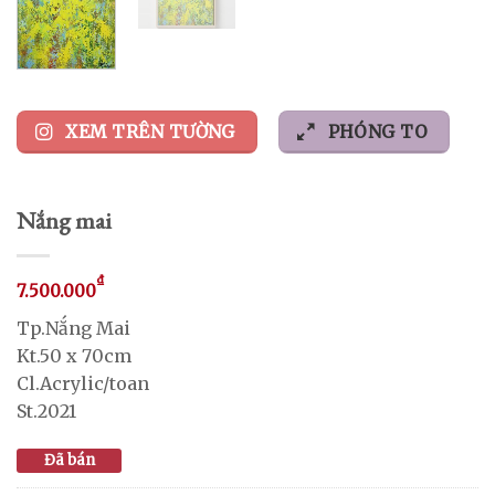
XEM TRÊN TƯỜNG
PHÓNG TO
Nắng mai
₫
7.500.000
Tp.Nắng Mai
Kt.50 x 70cm
Cl.Acrylic/toan
St.2021
Đã bán