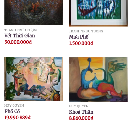
TRANH TRỪU TƯỢNG
TRANH TRỪU TƯỢNG
Vết Thời Gian
Mưa Phố
50.000.000
₫
1.500.000
₫
HUY QUYỂN
HUY QUYỂN
Phố Cổ
Khoả Thân
19.990.889
₫
8.860.000
₫