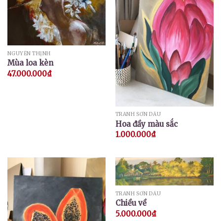
NGUYỄN THỊNH
Mùa loa kèn
47.000.000
₫
TRANH SƠN DẦU
Hoa đầy màu sắc
1.000.000
₫
TRANH SƠN DẦU
Chiều về
5.000.000
₫