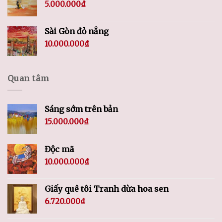
5.000.000
₫
Sài Gòn đỏ nắng
10.000.000
₫
Quan tâm
Sáng sớm trên bản
15.000.000
₫
Độc mã
10.000.000
₫
Giấy quê tôi Tranh dừa hoa sen
6.720.000
₫