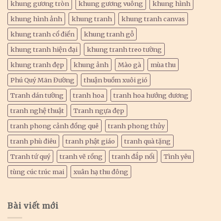
khung gương tròn
khung gương vuông
khung hình
khung hình ảnh
khung tranh
khung tranh canvas
khung tranh cổ điển
khung tranh gỗ
khung tranh hiện đại
khung tranh treo tường
khung tranh đẹp
khung ảnh
Mào gà
mùa thu
Phú Quý Mãn Đường
thuận buồm xuôi gió
Tranh dán tường
tranh hoa
tranh hoa hướng dương
tranh nghệ thuật
Tranh ngựa đẹp
tranh phong cảnh đồng quê
tranh phong thủy
tranh phù điêu
tranh phật giáo
tranh quà tặng
Tranh tứ quý
tranh vẽ rồng
tranh đắp nổi
Tình yêu
tùng cúc trúc mai
xuân hạ thu đông
Bài viết mới