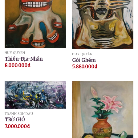
HUY QUYỂN
HUY QUYỂN
Thiên-Địa-Nhân
Gói Ghém
8.000.000
₫
5.880.000
₫
TRANH SƠN DẦU
TRỞ GIÓ
7.000.000
₫