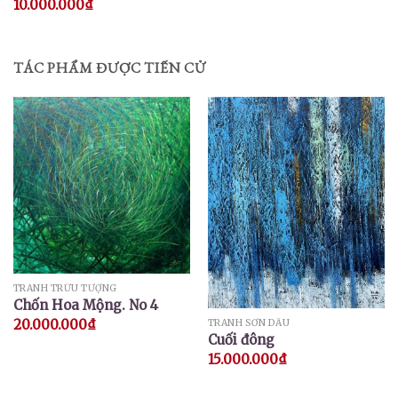
10.000.000
₫
TÁC PHẨM ĐƯỢC TIẾN CỬ
TRANH TRỪU TƯỢNG
Chốn Hoa Mộng. No 4
20.000.000
₫
TRANH SƠN DẦU
Cuối đông
15.000.000
₫