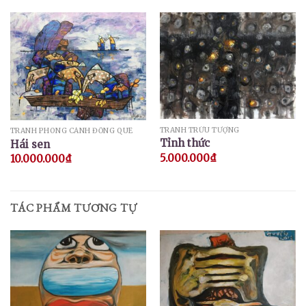
TRANH TRỪU TƯỢNG
TRANH PHONG CẢNH ĐỒNG QUÊ
Tỉnh thức
Hái sen
5.000.000
₫
10.000.000
₫
TÁC PHẨM TƯƠNG TỰ