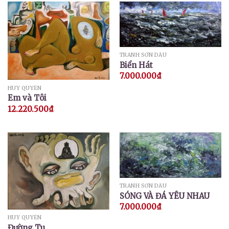
TRANH SƠN DẦU
Biển Hát
7.000.000
₫
HUY QUYỂN
Em và Tôi
12.220.500
₫
TRANH SƠN DẦU
SÓNG VÀ ĐÁ YÊU NHAU
7.000.000
₫
HUY QUYỂN
Đường Tu