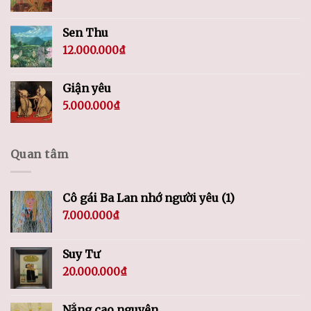
Sen Thu
12.000.000
₫
Giận yêu
5.000.000
₫
Quan tâm
Cô gái Ba Lan nhớ người yêu (1)
7.000.000
₫
Suy Tư
20.000.000
₫
Nắng cao nguyên