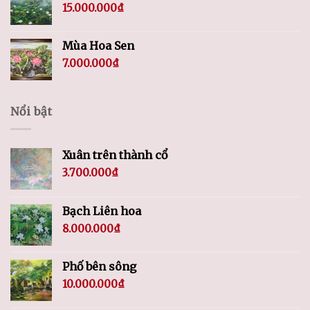
15.000.000
₫
Mùa Hoa Sen
7.000.000
₫
Nổi bật
Xuân trên thành cổ
3.700.000
₫
Bạch Liên hoa
8.000.000
₫
Phố bên sông
10.000.000
₫