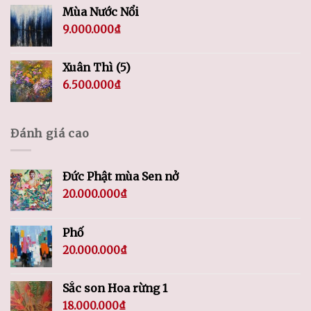
Mùa Nước Nổi
9.000.000
₫
Xuân Thì (5)
6.500.000
₫
Đánh giá cao
Đức Phật mùa Sen nở
20.000.000
₫
Phố
20.000.000
₫
Sắc son Hoa rừng 1
18.000.000
₫