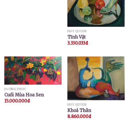
HUY QUYỂN
Tĩnh Vật
3.330.033
₫
DƯƠNG PHÚC
Cuối Mùa Hoa Sen
15.000.000
₫
HUY QUYỂN
Khoả Thân
8.860.000
₫