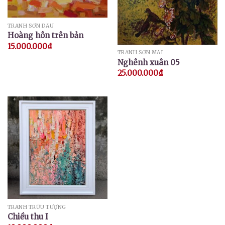
TRANH SƠN DẦU
Hoàng hôn trên bản
15.000.000
₫
TRANH SƠN MÀI
Nghênh xuân 05
25.000.000
₫
TRANH TRỪU TƯỢNG
Chiều thu I