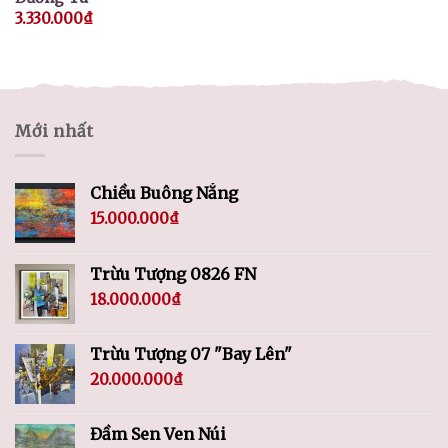
3.330.000
₫
Mới nhất
Chiều Buông Nắng
15.000.000
₫
Trừu Tượng 0826 FN
18.000.000
₫
Trừu Tượng 07 "Bay Lên"
20.000.000
₫
Đầm Sen Ven Núi