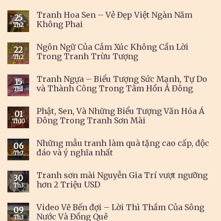
Tranh Hoa Sen – Vẻ Đẹp Việt Ngàn Năm
25
Không Phai
Th2
Ngôn Ngữ Của Cảm Xúc Không Cần Lời
22
Trong Tranh Trừu Tượng
Th2
Tranh Ngựa – Biểu Tượng Sức Mạnh, Tự Do
15
và Thành Công Trong Tâm Hồn Á Đông
Th1
Phật, Sen, Và Những Biểu Tượng Văn Hóa Á
01
Đông Trong Tranh Sơn Mài
Th10
Những mẫu tranh làm quà tặng cao cấp, độc
06
đáo và ý nghĩa nhất
Th7
Tranh sơn mài Nguyễn Gia Trí vượt ngưỡng
30
hơn 2 Triệu USD
Th3
Video Vẽ Bến đợi – Lời Thì Thầm Của Sông
09
Nước Và Đồng Quê
Th3