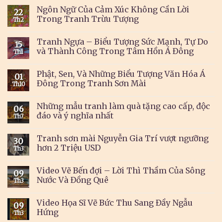
Ngôn Ngữ Của Cảm Xúc Không Cần Lời
22
Trong Tranh Trừu Tượng
Th2
Tranh Ngựa – Biểu Tượng Sức Mạnh, Tự Do
15
và Thành Công Trong Tâm Hồn Á Đông
Th1
Phật, Sen, Và Những Biểu Tượng Văn Hóa Á
01
Đông Trong Tranh Sơn Mài
Th10
Những mẫu tranh làm quà tặng cao cấp, độc
06
đáo và ý nghĩa nhất
Th7
Tranh sơn mài Nguyễn Gia Trí vượt ngưỡng
30
hơn 2 Triệu USD
Th3
Video Vẽ Bến đợi – Lời Thì Thầm Của Sông
09
Nước Và Đồng Quê
Th3
Video Họa Sĩ Vẽ Bức Thu Sang Đầy Ngẫu
09
Hứng
Th3