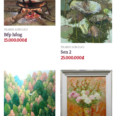
TRANH SƠN DẦU
Bếp hồng
15.000.000
₫
TRANH SƠN DẦU
Sen 2
25.000.000
₫