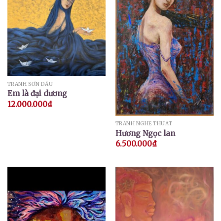
TRANH SƠN DẦU
Em là đại dương
12.000.000
₫
TRANH NGHỆ THUẬT
Hương Ngọc lan
6.500.000
₫