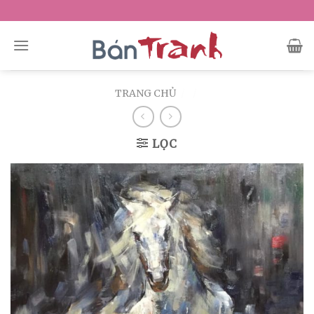
Skip
to
content
TRANG CHỦ
/
/
LỌC