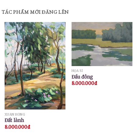
TÁC PHẨM MỚI ĐĂNG LÊN
HỌA SĨ
Đầu đông
8.000.000
₫
XUÂN HỒNG
Đất lành
8.000.000
₫