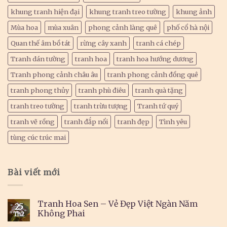
khung tranh hiện đại
khung tranh treo tường
khung ảnh
Mùa hoa
mùa xuân
phong cảnh làng quê
phố cổ hà nội
Quan thế âm bồ tát
rừng cây xanh
tranh cá chép
Tranh dán tường
tranh hoa
tranh hoa hướng dương
Tranh phong cảnh châu âu
tranh phong cảnh đồng quê
tranh phong thủy
tranh phù điêu
tranh quà tặng
tranh treo tường
tranh trừu tượng
Tranh tứ quý
tranh vẽ rồng
tranh đắp nổi
tranh đẹp
Tình yêu
tùng cúc trúc mai
Bài viết mới
Tranh Hoa Sen – Vẻ Đẹp Việt Ngàn Năm
25
Không Phai
Th2