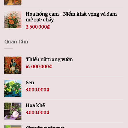
Hoa hồng cam - Niềm khát vọng và đam
mê rực cháy
2.500.000
₫
Quan tâm
Thiếu nữ trong vườn
45.000.000
₫
Sen
3.000.000
₫
Hoa khế
3.000.000
₫