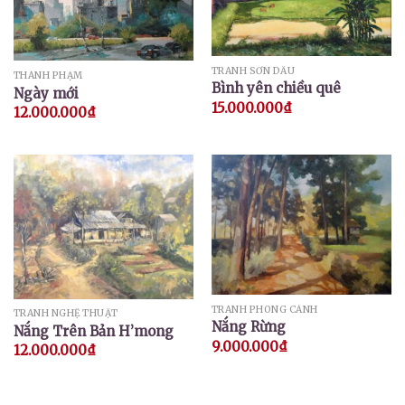
TRANH SƠN DẦU
THÀNH PHẠM
Bình yên chiều quê
Ngày mới
15.000.000
₫
12.000.000
₫
TRANH PHONG CẢNH
TRANH NGHỆ THUẬT
Nắng Rừng
Nắng Trên Bản H’mong
9.000.000
₫
12.000.000
₫