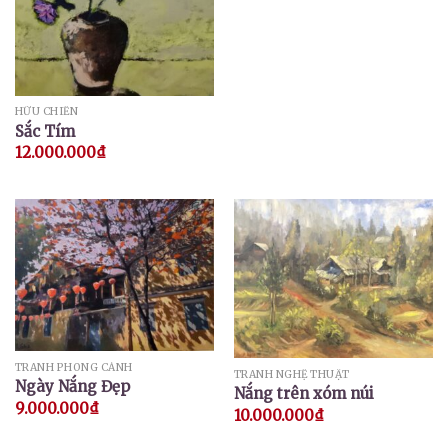
HỮU CHIẾN
Sắc Tím
12.000.000
₫
TRANH PHONG CẢNH
TRANH NGHỆ THUẬT
Ngày Nắng Đẹp
Nắng trên xóm núi
9.000.000
₫
10.000.000
₫