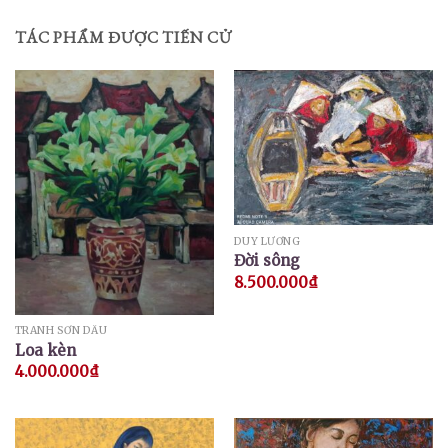
TÁC PHẨM ĐƯỢC TIẾN CỬ
DUY LƯƠNG
Đời sông
8.500.000
₫
TRANH SƠN DẦU
Loa kèn
4.000.000
₫