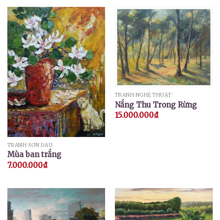
TRANH NGHỆ THUẬT
Nắng Thu Trong Rừng
15.000.000
₫
TRANH SƠN DẦU
Mùa ban trắng
7.000.000
₫