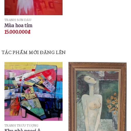
TRANH SƠN DẦU
Mùa hoa tím
15.000.000
₫
TÁC PHẨM MỚI ĐĂNG LÊN
TRANH TRỪU TƯỢNG