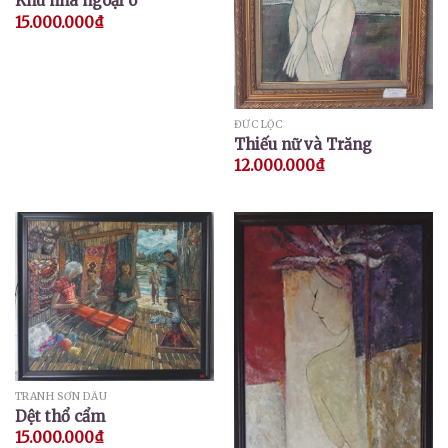
Khu nhà ngoại ô
15.000.000
₫
ĐỨC LỘC
Thiếu nữ và Trăng
12.000.000
₫
TRANH SƠN DẦU
Dệt thổ cẩm
15.000.000
₫