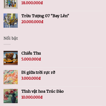
18.000.000
₫
Trừu Tượng 07 "Bay Lên"
20.000.000
₫
Nổi bật
Chiều Thu
5.000.000
₫
Đi giữa trời rực rỡ
3.000.000
₫
Tĩnh vật hoa Trúc Đào
10.000.000
₫