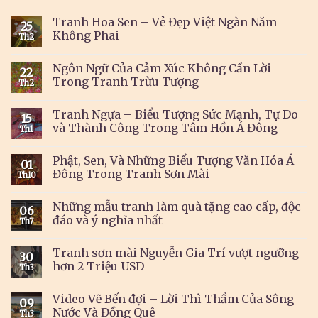
Tranh Hoa Sen – Vẻ Đẹp Việt Ngàn Năm
25
Không Phai
Th2
Ngôn Ngữ Của Cảm Xúc Không Cần Lời
22
Trong Tranh Trừu Tượng
Th2
Tranh Ngựa – Biểu Tượng Sức Mạnh, Tự Do
15
và Thành Công Trong Tâm Hồn Á Đông
Th1
Phật, Sen, Và Những Biểu Tượng Văn Hóa Á
01
Đông Trong Tranh Sơn Mài
Th10
Những mẫu tranh làm quà tặng cao cấp, độc
06
đáo và ý nghĩa nhất
Th7
Tranh sơn mài Nguyễn Gia Trí vượt ngưỡng
30
hơn 2 Triệu USD
Th3
Video Vẽ Bến đợi – Lời Thì Thầm Của Sông
09
Nước Và Đồng Quê
Th3