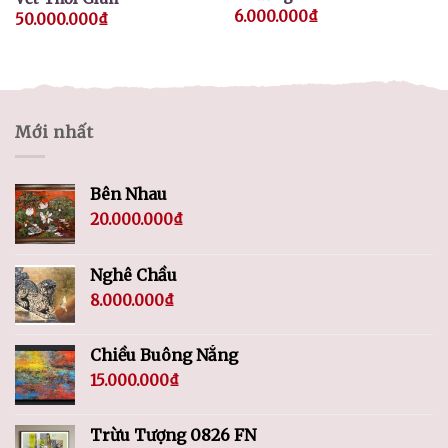
6.000.000
₫
50.000.000
₫
Mới nhất
Bên Nhau
20.000.000
₫
Nghê Chầu
8.000.000
₫
Chiều Buông Nắng
15.000.000
₫
Trừu Tượng 0826 FN