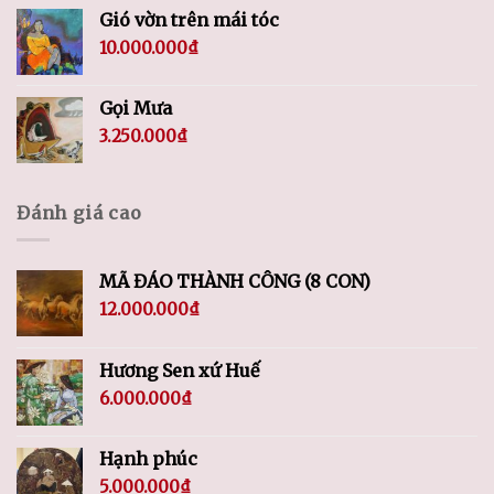
Gió vờn trên mái tóc
10.000.000
₫
Gọi Mưa
3.250.000
₫
Đánh giá cao
MÃ ĐÁO THÀNH CÔNG (8 CON)
12.000.000
₫
Hương Sen xứ Huế
6.000.000
₫
Hạnh phúc
5.000.000
₫