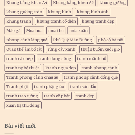
Khung bằng khen A4
Khung bằng khen A5
khung gương
khung gương tròn
khung hình
khung hình ảnh
khung tranh
khung tranh cổ điển
khung tranh đẹp
Mào gà
Mùa hoa
mùa thu
mùa xuân
phong cảnh làng quê
Phú Quý Mãn Đường
phố cổ hà nội
Quan thế âm bồ tát
rừng cây xanh
thuận buồm xuôi gió
tranh cá chép
tranh dòng sông
tranh mãnh hổ
tranh nghệ thuật
Tranh ngựa đẹp
tranh phong cảnh
Tranh phong cảnh châu âu
tranh phong cảnh đồng quê
Tranh phật
tranh phật giáo
tranh sơn dầu
tranh treo tường
tranh vẽ phật
tranh đẹp
xuân hạ thu đông
Bài viết mới