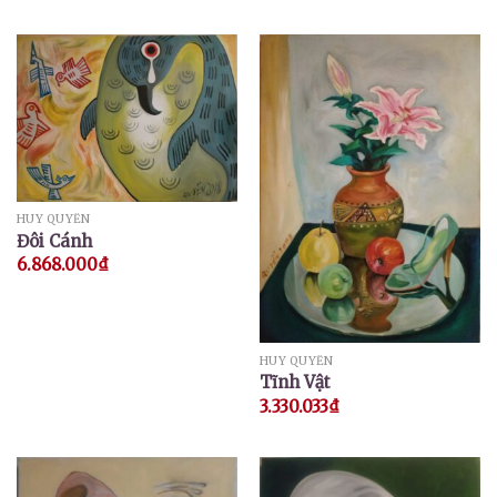
HUY QUYỂN
Đôi Cánh
6.868.000
₫
HUY QUYỂN
Tĩnh Vật
3.330.033
₫