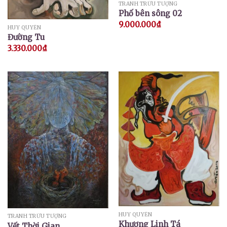
TRANH TRỪU TƯỢNG
Phố bên sông 02
9.000.000
₫
HUY QUYỂN
Đường Tu
3.330.000
₫
HUY QUYỂN
TRANH TRỪU TƯỢNG
Khương Linh Tá
Vết Thời Gian