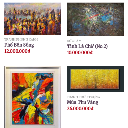
TRANH PHONG CẢNH
ĐỨC LÂM
Phố Bên Sông
Tình Là Chi? (No.2)
12.000.000
₫
10.000.000
₫
TRANH TRỪU TƯỢNG
Mùa Thu Vàng
26.000.000
₫