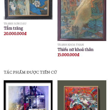
TRANH SƠN DẦU
Tắm trăng
20.000.000
₫
TRANH KHỎA THÂN
Thiếu nữ khoả thân
15.000.000
₫
TÁC PHẨM ĐƯỢC TIẾN CỬ