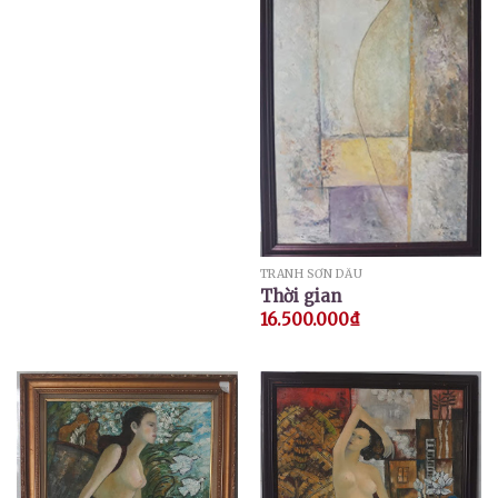
TRANH SƠN DẦU
Thời gian
16.500.000
₫