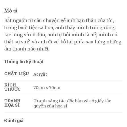
Mô tả
Bắt nguồn từ câu chuyện về anh bạn thân của tôi,
trong buổi tiệc sa hoa, anh thấy mình trống rỗng,
lạc lõng và cô đơn, anh tự hỏi mình là ai?, mình có
thật sự vui?, và anh đi về, bỏ lại phía sau lưng những
âm thanh náo nhiệt
Thông tin kỹ thuật
CHẤT LIỆU
Acrylic
KÍCH
70cm x 70cm
THƯỚC
Tranh sáng tác, độc bản và có giấy tác
TRANH
HỌA SĨ
quyền của họa sĩ
Đánh giá