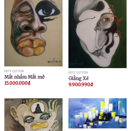
HUY QUYỂN
HUY QUYỂN
Mắt nhắm Mắt mở
Giằng Xé
15.000.000
₫
9.900.990
₫