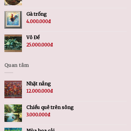
Gà trống
4.000.000
₫
Vô Đề
25.000.000
₫
Quan tâm
Nhặt nắng
12.000.000
₫
Chiều quê trên sông
3.000.000
₫
Mùa hoa cải