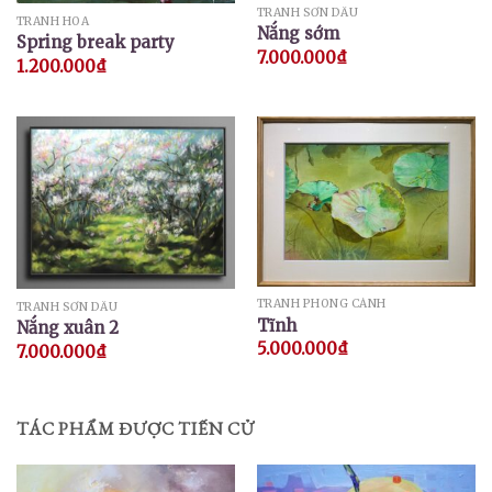
TRANH SƠN DẦU
TRANH HOA
Nắng sớm
Spring break party
7.000.000
₫
1.200.000
₫
TRANH PHONG CẢNH
TRANH SƠN DẦU
Tĩnh
Nắng xuân 2
5.000.000
₫
7.000.000
₫
TÁC PHẨM ĐƯỢC TIẾN CỬ