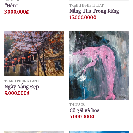
“Đèn”
TRANH NGHỆ THUẬT
Nắng Thu Trong Rừng
3.000.000
₫
15.000.000
₫
TRANH PHONG CẢNH
Ngày Nắng Đẹp
9.000.000
₫
THIẾU NỮ
Cô gái và hoa
5.000.000
₫