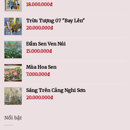
18.000.000
₫
Trừu Tượng 07 "Bay Lên"
20.000.000
₫
Đầm Sen Ven Núi
15.000.000
₫
Mùa Hoa Sen
7.000.000
₫
Sáng Trên Cảng Nghi Sơn
20.000.000
₫
Nổi bật