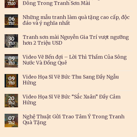
Đông Trong Tranh Sơn Mài
Th10
Những mẫu tranh làm quà tặng cao cấp, độc
06
đáo và ý nghĩa nhất
Th7
Tranh sơn mài Nguyễn Gia Trí vượt ngưỡng
30
hơn 2 Triệu USD
Th3
Video Vẽ Bến đợi – Lời Thì Thầm Của Sông
09
Nước Và Đồng Quê
Th3
Video Họa Sĩ Vẽ Bức Thu Sang Đầy Ngẫu
09
Hứng
Th3
Video Họa Sĩ Vẽ Bức “Sắc Xuân” Đầy Cảm
20
Hứng
Th2
Nghệ Thuật Gửi Trao Tâm Ý Trong Tranh
07
Quà Tặng
Th2