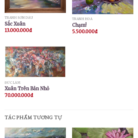
TRANH SƠN DẦU
TRANH HOA
Sắc Xuân
Chạm!
13.000.000
₫
5.500.000
₫
ĐỨC LÂM
Xuân Trên Bản Nhỏ
70.000.000
₫
TÁC PHẨM TƯƠNG TỰ