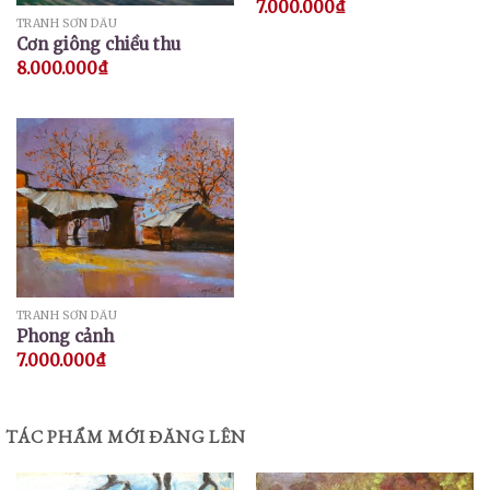
7.000.000
₫
Được xếp
TRANH SƠN DẦU
hạng
5.00
Cơn giông chiều thu
5 sao
8.000.000
₫
TRANH SƠN DẦU
Phong cảnh
7.000.000
₫
TÁC PHẨM MỚI ĐĂNG LÊN