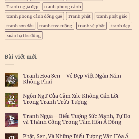
Tranh ngựa đẹp
tranh phong cảnh
tranh phong cảnh đồng quê
Tranh phật
tranh phật giáo
tranh sơn dầu
tranh treo tường
tranh vẽ phật
tranh đẹp
xuân hạ thu đông
Bài viết mới
Tranh Hoa Sen – Vẻ Đẹp Việt Ngàn Năm
25
Không Phai
Th2
Ngôn Ngữ Của Cảm Xúc Không Cần Lời
22
Trong Tranh Trừu Tượng
Th2
Tranh Ngựa – Biểu Tượng Sức Mạnh, Tự Do
15
và Thành Công Trong Tâm Hồn Á Đông
Th1
Phật, Sen, Và Những Biểu Tượng Văn Hóa Á
01