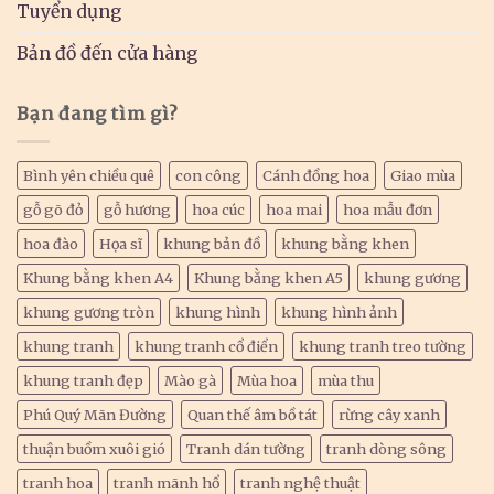
Tuyển dụng
Bản đồ đến cửa hàng
Bạn đang tìm gì?
Bình yên chiều quê
con công
Cánh đồng hoa
Giao mùa
gỗ gõ đỏ
gỗ hương
hoa cúc
hoa mai
hoa mẫu đơn
hoa đào
Họa sĩ
khung bản đồ
khung bằng khen
Khung bằng khen A4
Khung bằng khen A5
khung gương
khung gương tròn
khung hình
khung hình ảnh
khung tranh
khung tranh cổ điển
khung tranh treo tường
khung tranh đẹp
Mào gà
Mùa hoa
mùa thu
Phú Quý Mãn Đường
Quan thế âm bồ tát
rừng cây xanh
thuận buồm xuôi gió
Tranh dán tường
tranh dòng sông
tranh hoa
tranh mãnh hổ
tranh nghệ thuật