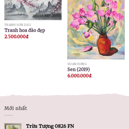
TRANH SƠN DẦU
Tranh hoa đào đẹp
2.500.000
₫
XUÂN HỒNG
Sen (2019)
6.000.000
₫
Mới nhất
Trừu Tượng 0826 FN