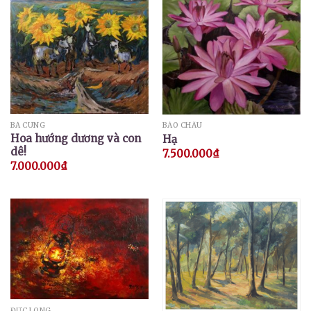
BÁ CUNG
BẢO CHÂU
Hoa hướng dương và con
Hạ
dê!
7.500.000
₫
7.000.000
₫
ĐỨC LONG