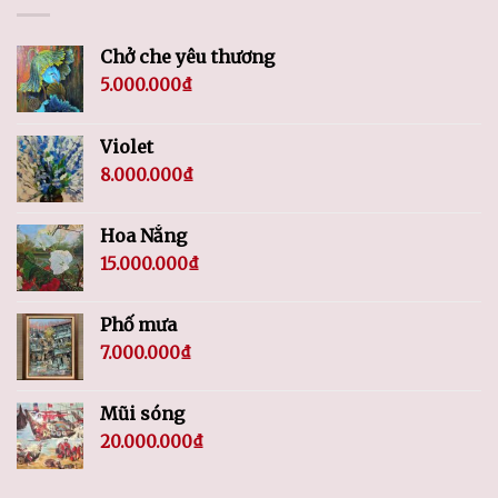
Chở che yêu thương
5.000.000
₫
Violet
8.000.000
₫
Hoa Nắng
15.000.000
₫
Phố mưa
7.000.000
₫
Mũi sóng
20.000.000
₫