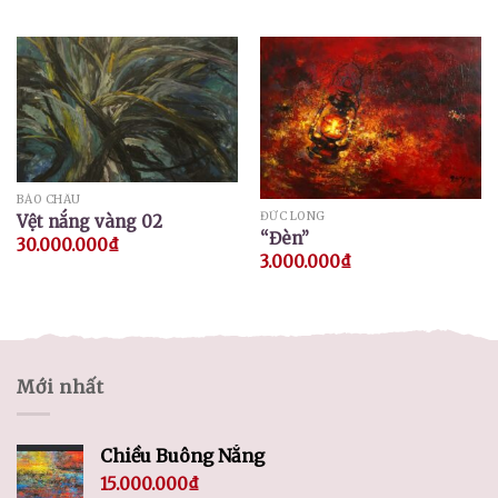
BẢO CHÂU
ĐỨC LONG
Vệt nắng vàng 02
“Đèn”
30.000.000
₫
3.000.000
₫
Mới nhất
Chiều Buông Nắng
15.000.000
₫