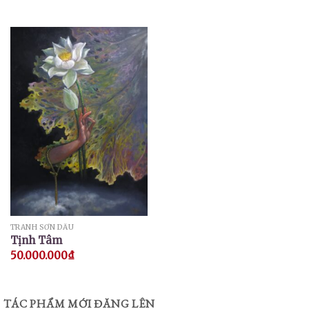
hạng
5.00
5 sao
TRANH SƠN DẦU
Tịnh Tâm
50.000.000
₫
TÁC PHẨM MỚI ĐĂNG LÊN