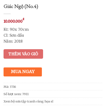
Giác Ngộ (No.4)
₫
10.000.000
Kt: 90x 70cm
Cl: Sơn dầu
Năm: 2018
THÊM VÀO GIỎ
MUA NGAY
Mã:
3716
Số lượt xem: 7911
Xem bộ sưu tập tranh cùng họa sĩ