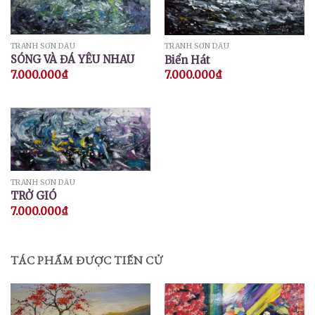
TRANH SƠN DẦU
TRANH SƠN DẦU
SÓNG VÀ ĐÁ YÊU NHAU
Biển Hát
7.000.000
₫
7.000.000
₫
TRANH SƠN DẦU
TRỞ GIÓ
7.000.000
₫
TÁC PHẨM ĐƯỢC TIẾN CỬ