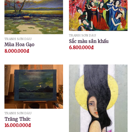
TRANH SƠN DẦU
TRANH SƠN DẦU
Sắc màu sân khấu
Mùa Hoa Gạo
6.800.000
₫
8.000.000
₫
TRANH SƠN DẦU
Trăng Thức
16.000.000
₫