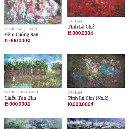
ĐỨC LÂM
Tình Là Chi?
TRANH NGHỆ THUẬT
15.000.000
₫
Đêm Cuồng Say
15.000.000
₫
TRANH PHONG CẢNH
ĐỨC LÂM
Chiều Tàn Thu
Tình Là Chi? (No.2)
15.000.000
₫
10.000.000
₫