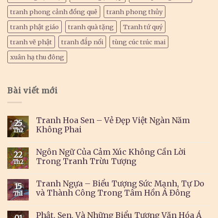
tranh phong cảnh đồng quê
tranh phong thủy
tranh phật giáo
tranh quà tặng
Tranh tứ quý
tranh vẽ phật
tranh đắp nổi
tùng cúc trúc mai
xuân hạ thu đông
Bài viết mới
Tranh Hoa Sen – Vẻ Đẹp Việt Ngàn Năm
25
Không Phai
Th2
Ngôn Ngữ Của Cảm Xúc Không Cần Lời
22
Trong Tranh Trừu Tượng
Th2
Tranh Ngựa – Biểu Tượng Sức Mạnh, Tự Do
15
và Thành Công Trong Tâm Hồn Á Đông
Th1
Phật, Sen, Và Những Biểu Tượng Văn Hóa Á