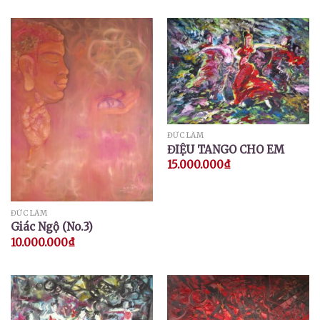
ĐỨC LÂM
ĐIỆU TANGO CHO EM
15.000.000
₫
ĐỨC LÂM
Giác Ngộ (No.3)
10.000.000
₫