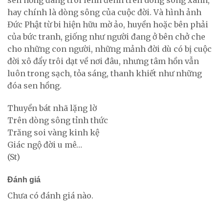
sen hồng đang trôi lênh đênh trên dòng sông xanh,
hay chính là dòng sông của cuộc đời. Và hình ảnh
Đức Phật từ bi hiện hữu mờ ảo, huyền hoặc bên phải
của bức tranh, giống như người đang ở bên chở che
cho những con người, những mảnh đời dù có bị cuộc
đời xô đẩy trôi dạt về nơi đâu, nhưng tâm hồn vẫn
luôn trong sạch, tỏa sáng, thanh khiết như những
đóa sen hồng.
Thuyền bát nhã lặng lờ
Trên dòng sông tỉnh thức
Trăng soi vàng kinh kệ
Giác ngộ đời u mê…
(St)
Đánh giá
Chưa có đánh giá nào.