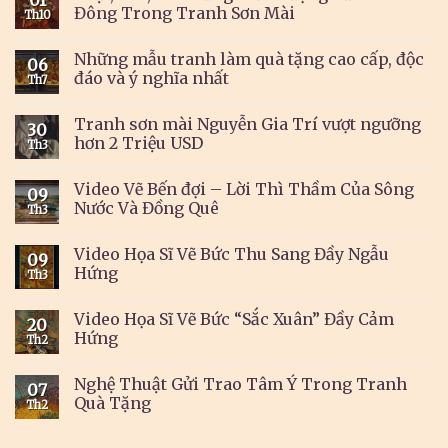
01
Đông Trong Tranh Sơn Mài
Th10
Những mẫu tranh làm quà tặng cao cấp, độc
06
đáo và ý nghĩa nhất
Th7
Tranh sơn mài Nguyễn Gia Trí vượt ngưỡng
30
hơn 2 Triệu USD
Th3
Video Vẽ Bến đợi – Lời Thì Thầm Của Sông
09
Nước Và Đồng Quê
Th3
Video Họa Sĩ Vẽ Bức Thu Sang Đầy Ngẫu
09
Hứng
Th3
Video Họa Sĩ Vẽ Bức “Sắc Xuân” Đầy Cảm
20
Hứng
Th2
Nghệ Thuật Gửi Trao Tâm Ý Trong Tranh
07
Quà Tặng
Th2