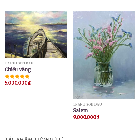
TRANH SƠN DẦU
Chiều vàng
5.000.000
₫
Được xếp
hạng
5.00
5 sao
TRANH SƠN DẦU
Salem
9.000.000
₫
TÁC PHẨM TƯƠNG TỰ