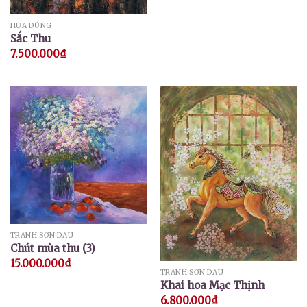
HỨA DŨNG
Sắc Thu
7.500.000
₫
TRANH SƠN DẦU
Chút mùa thu (3)
15.000.000
₫
TRANH SƠN DẦU
Khai hoa Mạc Thịnh
6.800.000
₫