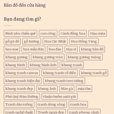
Bản đồ đến cửa hàng
Bạn đang tìm gì?
Bình yên chiều quê
con công
Cánh đồng hoa
Giao mùa
gỗ gõ đỏ
gỗ hương
Hoa Cúc Nhật
Hoa Hồng Vàng
hoa mai
hoa mẫu đơn
hoa đào
Họa sĩ
khung bản đồ
khung gương
khung gương tròn
khung gương vuông
khung hình
khung hình ảnh
khung tranh
khung tranh canvas
khung tranh cổ điển
khung tranh gỗ
khung tranh hiện đại
khung tranh treo tường
khung tranh đẹp
khung ảnh
Mào gà
mùa thu
Phú Quý Mãn Đường
thuận buồm xuôi gió
Tranh dán tường
tranh dòng sông
tranh hoa
tranh nghệ thuật
Tranh ngựa đẹp
tranh phong cảnh