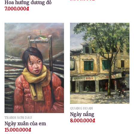
Hoa hướng dương đỏ
7.000.000
₫
QUANG HOAN
Ngày nắng
TRANH SƠN DẦU
8.000.000
₫
Ngày xuân của em
15.000.000
₫