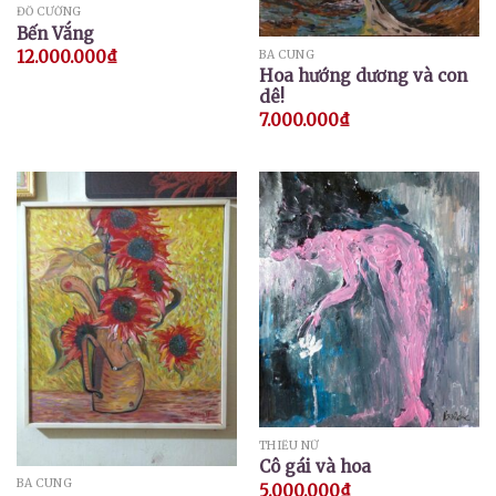
ĐỖ CƯỜNG
Bến Vắng
12.000.000
₫
BÁ CUNG
Hoa hướng dương và con
dê!
7.000.000
₫
THIẾU NỮ
Cô gái và hoa
BÁ CUNG
5.000.000
₫