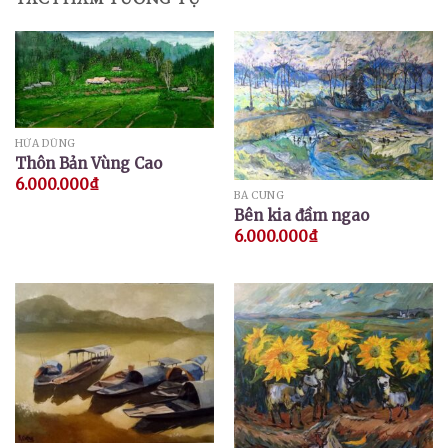
HỨA DŨNG
Thôn Bản Vùng Cao
6.000.000
₫
BÁ CUNG
Bên kia đầm ngao
6.000.000
₫