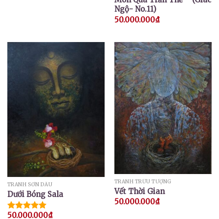
Ngộ- No.11)
50.000.000
₫
TRANH TRỪU TƯỢNG
TRANH SƠN DẦU
Vết Thời Gian
Dưới Bóng Sala
50.000.000
₫
50.000.000
₫
Được xếp