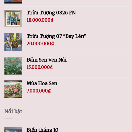
Trừu Tượng 0826 FN
18.000.000
₫
Trừu Tượng 07 "Bay Lên"
20.000.000
₫
Đầm Sen Ven Núi
15.000.000
₫
Mùa Hoa Sen
7.000.000
₫
Nổi bật
Biển tháng 10