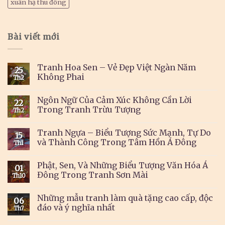
xuân hạ thu đông
Bài viết mới
Tranh Hoa Sen – Vẻ Đẹp Việt Ngàn Năm
25
Không Phai
Th2
Ngôn Ngữ Của Cảm Xúc Không Cần Lời
22
Trong Tranh Trừu Tượng
Th2
Tranh Ngựa – Biểu Tượng Sức Mạnh, Tự Do
15
và Thành Công Trong Tâm Hồn Á Đông
Th1
Phật, Sen, Và Những Biểu Tượng Văn Hóa Á
01
Đông Trong Tranh Sơn Mài
Th10
Những mẫu tranh làm quà tặng cao cấp, độc
06
đáo và ý nghĩa nhất
Th7