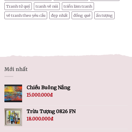
Tranh tứ quý
tranh vẽ núi
triển lãm tranh
vẽ tranh theo yêu cầu
đẹp nhất
đồng quê
ấn tượng
Mới nhất
Chiều Buông Nắng
15.000.000
₫
Trừu Tượng 0826 FN
18.000.000
₫