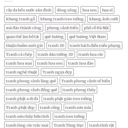
cây đa bến nước sân đình
dòng sông
hoa sen
họa sĩ
khung tranh gỗ
khung tranh treo tường
khung ảnh cưới
mã đáo thành công
phong cảnh biển
phố cổ Hà Nội
quan thế âm bồ tát
quê hương
quê hương Việt Nam
thuận buồm xuôi gió
tranh 3D
tranh bách điểu triều phụng
Tranh cá chép
tranh dán tường 3D
tranh hoa cúc
tranh hoa mai
tranh hoa sen
tranh hoa đào
tranh nghệ thuật
Tranh ngựa đẹp
tranh phong cảnh làng quê
Tranh phong cảnh về biển
tranh phong cảnh đồng quê
tranh phong thủy
tranh phật a di đà
tranh phật giáo treo tường
Tranh phật đẹp
tranh rồng
tranh sơn mài
tranh sơn thủy hữu tình
tranh treo tường
tranh tùng cúc trúc mai
Tranh Tùng Hạc
tranh tĩnh vật