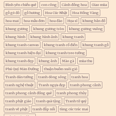
Bình yên chiều quê
con công
Cánh đồng hoa
Giao mùa
gỗ gõ đỏ
gỗ hương
Hoa Cúc Nhật
Hoa Hồng Vàng
hoa mai
hoa mẫu đơn
hoa đào
Họa sĩ
khung bản đồ
khung gương
khung gương tròn
khung gương vuông
khung hình
khung hình ảnh
khung tranh
khung tranh canvas
khung tranh cổ điển
khung tranh gỗ
khung tranh hiện đại
khung tranh treo tường
khung tranh đẹp
khung ảnh
Mào gà
mùa thu
Phú Quý Mãn Đường
thuận buồm xuôi gió
Tranh dán tường
tranh dòng sông
tranh hoa
tranh nghệ thuật
Tranh ngựa đẹp
tranh phong cảnh
tranh phong cảnh đồng quê
tranh phong thủy
tranh phật giáo
tranh quà tặng
Tranh tứ quý
tranh vẽ phật
tranh đắp nổi
tùng cúc trúc mai