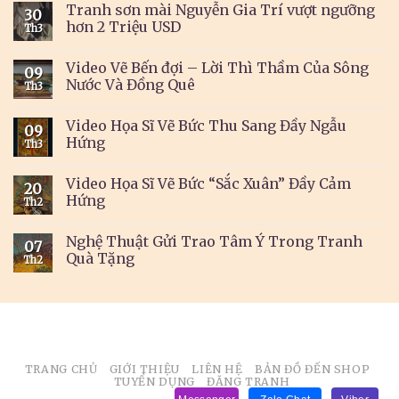
Tranh sơn mài Nguyễn Gia Trí vượt ngưỡng
30
hơn 2 Triệu USD
Th3
Video Vẽ Bến đợi – Lời Thì Thầm Của Sông
09
Nước Và Đồng Quê
Th3
Video Họa Sĩ Vẽ Bức Thu Sang Đầy Ngẫu
09
Hứng
Th3
Video Họa Sĩ Vẽ Bức “Sắc Xuân” Đầy Cảm
20
Hứng
Th2
Nghệ Thuật Gửi Trao Tâm Ý Trong Tranh
07
Quà Tặng
Th2
TRANG CHỦ
GIỚI THIỆU
LIÊN HỆ
BẢN ĐỒ ĐẾN SHOP
TUYỂN DỤNG
ĐĂNG TRANH