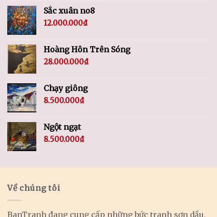
Sắc xuân no8
12.000.000
₫
Hoàng Hôn Trên Sóng
28.000.000
₫
Chạy giông
8.500.000
₫
Ngột ngạt
8.500.000
₫
Về chúng tôi
BanTranh đang cung cấp những bức tranh sơn dầu,