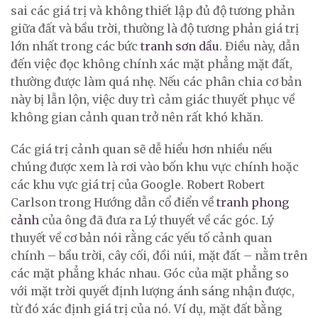
sai các giá trị và không thiết lập đủ độ tương phản
giữa đất và bầu trời, thường là độ tương phản giá trị
lớn nhất trong các bức
tranh sơn dầu
. Điều này, dẫn
đến việc đọc không chính xác mặt phẳng mặt đất,
thường được làm quá nhẹ. Nếu các phân chia cơ bản
này bị lẫn lộn, việc duy trì cảm giác thuyết phục về
không gian cảnh quan trở nên rất khó khăn.
Các giá trị cảnh quan sẽ dễ hiểu hơn nhiều nếu
chúng được xem là rơi vào bốn khu vực chính hoặc
các khu vực giá trị của Google. Robert Robert
Carlson trong Hướng dẫn cổ điển về
tranh phong
cảnh
của ông đã đưa ra Lý thuyết về các góc. Lý
thuyết về cơ bản nói rằng các yếu tố cảnh quan
chính – bầu trời, cây cối, đồi núi, mặt đất – nằm trên
các mặt phẳng khác nhau. Góc của mặt phẳng so
với mặt trời quyết định lượng ánh sáng nhận được,
từ đó xác định giá trị của nó. Ví dụ, mặt đất bằng