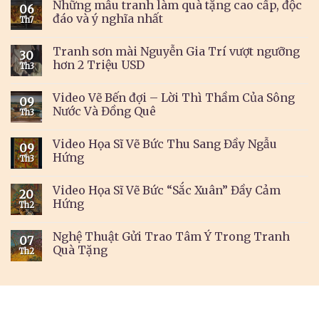
Những mẫu tranh làm quà tặng cao cấp, độc
06
đáo và ý nghĩa nhất
Th7
Tranh sơn mài Nguyễn Gia Trí vượt ngưỡng
30
hơn 2 Triệu USD
Th3
Video Vẽ Bến đợi – Lời Thì Thầm Của Sông
09
Nước Và Đồng Quê
Th3
Video Họa Sĩ Vẽ Bức Thu Sang Đầy Ngẫu
09
Hứng
Th3
Video Họa Sĩ Vẽ Bức “Sắc Xuân” Đầy Cảm
20
Hứng
Th2
Nghệ Thuật Gửi Trao Tâm Ý Trong Tranh
07
Quà Tặng
Th2