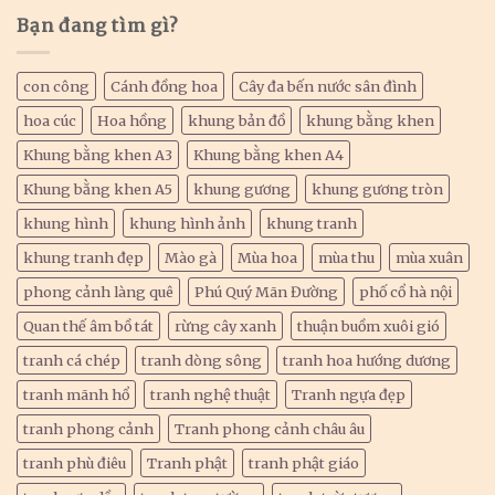
Bạn đang tìm gì?
con công
Cánh đồng hoa
Cây đa bến nước sân đình
hoa cúc
Hoa hồng
khung bản đồ
khung bằng khen
Khung bằng khen A3
Khung bằng khen A4
Khung bằng khen A5
khung gương
khung gương tròn
khung hình
khung hình ảnh
khung tranh
khung tranh đẹp
Mào gà
Mùa hoa
mùa thu
mùa xuân
phong cảnh làng quê
Phú Quý Mãn Đường
phố cổ hà nội
Quan thế âm bồ tát
rừng cây xanh
thuận buồm xuôi gió
tranh cá chép
tranh dòng sông
tranh hoa hướng dương
tranh mãnh hổ
tranh nghệ thuật
Tranh ngựa đẹp
tranh phong cảnh
Tranh phong cảnh châu âu
tranh phù điêu
Tranh phật
tranh phật giáo