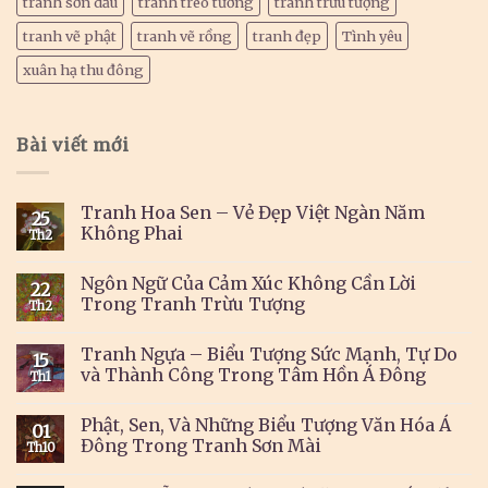
tranh sơn dầu
tranh treo tường
tranh trừu tượng
tranh vẽ phật
tranh vẽ rồng
tranh đẹp
Tình yêu
xuân hạ thu đông
Bài viết mới
Tranh Hoa Sen – Vẻ Đẹp Việt Ngàn Năm
25
Không Phai
Th2
Ngôn Ngữ Của Cảm Xúc Không Cần Lời
22
Trong Tranh Trừu Tượng
Th2
Tranh Ngựa – Biểu Tượng Sức Mạnh, Tự Do
15
và Thành Công Trong Tâm Hồn Á Đông
Th1
Phật, Sen, Và Những Biểu Tượng Văn Hóa Á
01
Đông Trong Tranh Sơn Mài
Th10