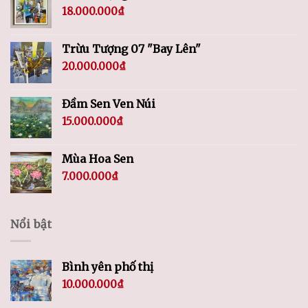
18.000.000
₫
Trừu Tượng 07 "Bay Lên"
20.000.000
₫
Đầm Sen Ven Núi
15.000.000
₫
Mùa Hoa Sen
7.000.000
₫
Nổi bật
Bình yên phố thị
10.000.000
₫