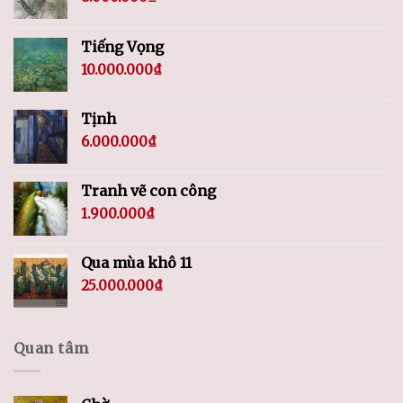
Tiếng Vọng
10.000.000
₫
Tịnh
6.000.000
₫
Tranh vẽ con công
1.900.000
₫
Qua mùa khô 11
25.000.000
₫
Quan tâm