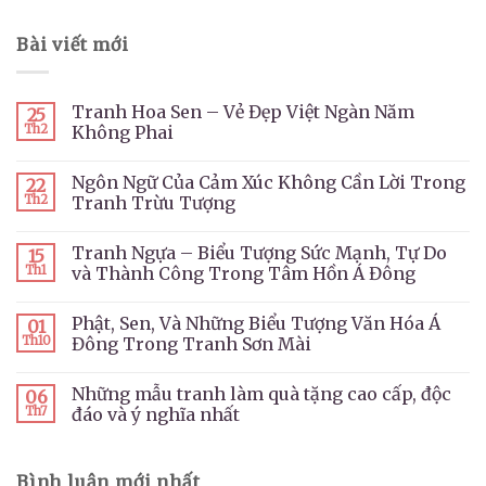
Bài viết mới
Tranh Hoa Sen – Vẻ Đẹp Việt Ngàn Năm
25
Th2
Không Phai
Ngôn Ngữ Của Cảm Xúc Không Cần Lời Trong
22
Th2
Tranh Trừu Tượng
Tranh Ngựa – Biểu Tượng Sức Mạnh, Tự Do
15
Th1
và Thành Công Trong Tâm Hồn Á Đông
Phật, Sen, Và Những Biểu Tượng Văn Hóa Á
01
Th10
Đông Trong Tranh Sơn Mài
Những mẫu tranh làm quà tặng cao cấp, độc
06
Th7
đáo và ý nghĩa nhất
Bình luận mới nhất