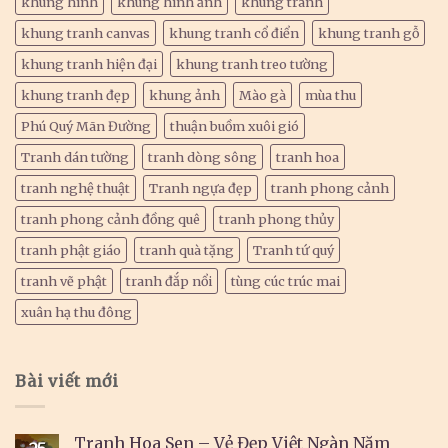
khung hình
khung hình ảnh
khung tranh
khung tranh canvas
khung tranh cổ điển
khung tranh gỗ
khung tranh hiện đại
khung tranh treo tường
khung tranh đẹp
khung ảnh
Mào gà
mùa thu
Phú Quý Mãn Đường
thuận buồm xuôi gió
Tranh dán tường
tranh dòng sông
tranh hoa
tranh nghệ thuật
Tranh ngựa đẹp
tranh phong cảnh
tranh phong cảnh đồng quê
tranh phong thủy
tranh phật giáo
tranh quà tặng
Tranh tứ quý
tranh vẽ phật
tranh đắp nổi
tùng cúc trúc mai
xuân hạ thu đông
Bài viết mới
Tranh Hoa Sen – Vẻ Đẹp Việt Ngàn Năm