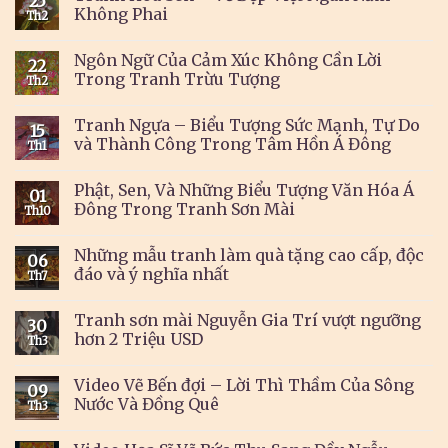
25
Không Phai
Th2
Ngôn Ngữ Của Cảm Xúc Không Cần Lời
22
Trong Tranh Trừu Tượng
Th2
Tranh Ngựa – Biểu Tượng Sức Mạnh, Tự Do
15
và Thành Công Trong Tâm Hồn Á Đông
Th1
Phật, Sen, Và Những Biểu Tượng Văn Hóa Á
01
Đông Trong Tranh Sơn Mài
Th10
Những mẫu tranh làm quà tặng cao cấp, độc
06
đáo và ý nghĩa nhất
Th7
Tranh sơn mài Nguyễn Gia Trí vượt ngưỡng
30
hơn 2 Triệu USD
Th3
Video Vẽ Bến đợi – Lời Thì Thầm Của Sông
09
Nước Và Đồng Quê
Th3