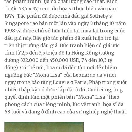
tác phẩm tranh lụa có chất lượng cao nhất. Kích
thước 53,5 x 37,5 cm, do họa sĩ thực hiện vào năm
1974. Tác phẩm đã được nhà đấu giá Sotheby’s
Singapore rao bán một lần vào ngày 3 tháng 10 năm
1998 và được chủ sở hữu hiện tại mua lại trong cuộc
đấu giá này. Bây giờ tác phẩm đã xuất hiện trở lại
trên thị trường đấu giá. Bức tranh hiện có giá ước
tính từ 2,5 đến 3,5 triệu đô la Hồng Kông (tương
đương 322.000 đến 450.000 USD, 7,4 đến 10,3 tỷ
đồng). Có thể nói, họa sĩ đá đến tận nơi để chiêm
ngưỡng bức “Mona Lisa” của Leonardo da Vinci
ngay trong bảo tàng Louvre ở Paris, Pháp trong suốt
nhiều thập kỷ nó được lắp đặt ở đó. Cuối cùng, ông
quyết định làm một phiên bản “Mona” Lisa “theo
phong cách của riêng mình, lúc vẽ tranh, họa sĩ đã
68 tuổi và đang ở đỉnh cao của sự nghiệp nghệ thuật.