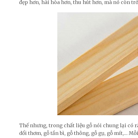
đẹp hơn, hài hòa hơn, thu hút hơn, mà nó còn trở
Thế nhưng, trong chất liệu gỗ nói chung lại có 
dổi thơm, gỗ tần bì, gỗ thông, gỗ gụ, gỗ mít,… M