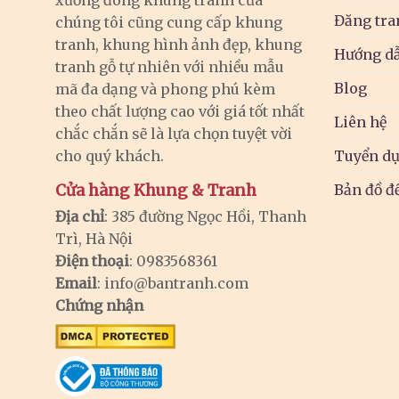
xưởng đóng khung tranh của
Đăng tra
chúng tôi cũng cung cấp khung
tranh, khung hình ảnh đẹp, khung
Hướng dẫ
tranh gỗ tự nhiên với nhiều mẫu
Blog
mã đa dạng và phong phú kèm
theo chất lượng cao với giá tốt nhất
Liên hệ
chắc chắn sẽ là lựa chọn tuyệt vời
cho quý khách.
Tuyển d
Cửa hàng Khung & Tranh
Bản đồ đ
Địa chỉ
: 385 đường Ngọc Hồi, Thanh
Trì, Hà Nội
Điện thoại
: 0983568361
Email
:
info@bantranh.com
Chứng nhận