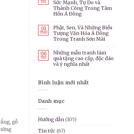
Th1
Sức Mạnh, Tự Do và
Thành Công Trong Tâm
Hồn Á Đông
Phật, Sen, Và Những Biểu
01
Th10
Tượng Văn Hóa Á Đông
Trong Tranh Sơn Mài
Những mẫu tranh làm
06
Th7
quà tặng cao cấp, độc đáo
và ý nghĩa nhất
Bình luận mới nhất
Danh mục
Hướng dẫn
(105)
rắng, gỗ
những
Tin tức
(67)