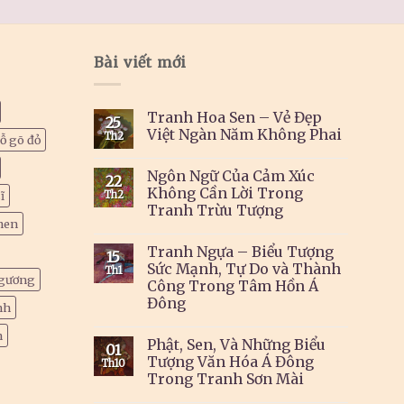
Bài viết mới
Tranh Hoa Sen – Vẻ Đẹp
25
Việt Ngàn Năm Không Phai
Th2
ỗ gõ đỏ
Ngôn Ngữ Của Cảm Xúc
22
Không Cần Lời Trong
ĩ
Th2
Tranh Trừu Tượng
hen
Tranh Ngựa – Biểu Tượng
15
Sức Mạnh, Tự Do và Thành
Th1
gương
Công Trong Tâm Hồn Á
Đông
nh
h
Phật, Sen, Và Những Biểu
01
Tượng Văn Hóa Á Đông
Th10
Trong Tranh Sơn Mài