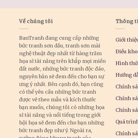
Về chúng tôi
Thông t
BanTranh đang cung cấp những
Giới thiệ
bức tranh sơn dầu, tranh sơn mài
Điều kho
nghệ thuật đẹp nhất từ hàng trăm
họa sĩ tài năng trên khắp mọi miền
Hình thứ
đất nước, những bức tranh độc đáo,
Hướng dẫ
nguyên bản sẽ đem đến cho bạn sự
ưng ý nhất. Bên cạnh đó, bạn cũng
Chính sá
có thể yêu cầu những bức tranh
Chính sá
được vẽ theo mẫu và kích thước
bạn muốn, chúng tôi có những họa
Chính sá
sĩ tài năng và nổi tiếng trong giới
Quá trìn
hội họa sẽ đem đến cho bạn những
bức tranh đẹp như ý. Ngoài ra,
Chính sá