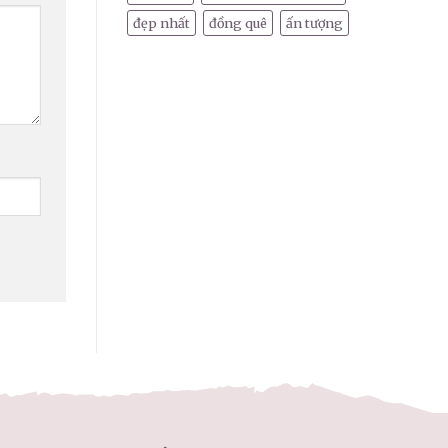
đẹp nhất
đồng quê
ấn tượng