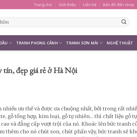
Trang chủ
Giới thiệu
Liên hệ
Bản đồ đến shop
 DẦU
TRANH PHONG CẢNH
TRANH SƠN MÀI
NGHỆ THUẬT
tín, đẹp giá rẻ ở Hà Nội
 nhiều ưu thế và được ưa chuộng nhất, bởi trong rất nhi
 gỗ tổng hợp, kim loại, gỗ tự nhiên… thì chất liệu gỗ t
 cao và đẳng cấp vượt trội của nó. Khoác lên bức tranh c
m thêm cho nó chút son, chút phấn vậy, bức tranh sẽ kh