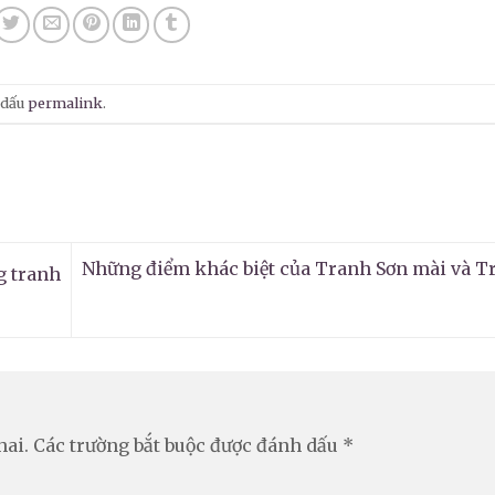
 dấu
permalink
.
Những điểm khác biệt của Tranh Sơn mài và T
g tranh
hai.
Các trường bắt buộc được đánh dấu
*