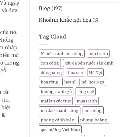
 Và ngày
Blog
(197)
 và đưa
Khoảnh khắc hội họa
(3)
 của nó.
Tag Cloud
 chống
âm nhập.
10 bức tranh nổi tiếng
bán tranh
nhiều mà
gỗ thông
con công
cây đa bến nước sân đình
 gỗ
dòng sông
hoa sen
Hà Nội
hóa rồng
họa sĩ
hội họa Nga
 tất
khung tranh gỗ
làng quê
tín,
mai lan cúc trúc
mua tranh
biệt,
mã đáo thành công
nổi tiếng
 &
phong cảnh biển
phụng hoàng
quê hương Việt Nam