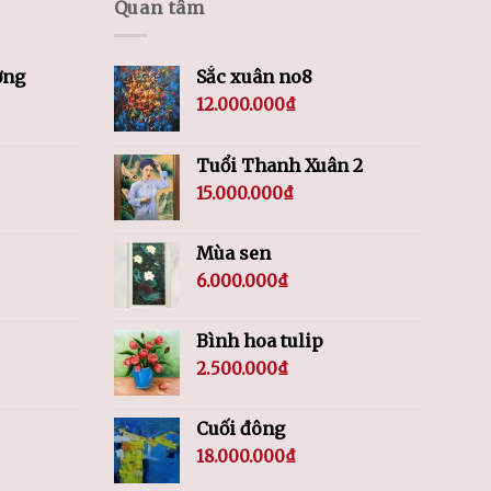
Quan tâm
ơng
Sắc xuân no8
12.000.000
₫
Tuổi Thanh Xuân 2
15.000.000
₫
Mùa sen
6.000.000
₫
Bình hoa tulip
2.500.000
₫
Cuối đông
18.000.000
₫