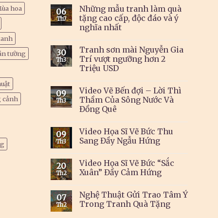
Những mẫu tranh làm quà
ùa hoa
06
tặng cao cấp, độc đáo và ý
Th7
nghĩa nhất
xanh
Tranh sơn mài Nguyễn Gia
30
án tường
Trí vượt ngưỡng hơn 2
Th3
Triệu USD
huật
Video Vẽ Bến đợi – Lời Thì
09
g cảnh
Thầm Của Sông Nước Và
Th3
Đồng Quê
Video Họa Sĩ Vẽ Bức Thu
09
Sang Đầy Ngẫu Hứng
Th3
ng
Video Họa Sĩ Vẽ Bức “Sắc
20
Xuân” Đầy Cảm Hứng
Th2
Nghệ Thuật Gửi Trao Tâm Ý
07
Trong Tranh Quà Tặng
Th2