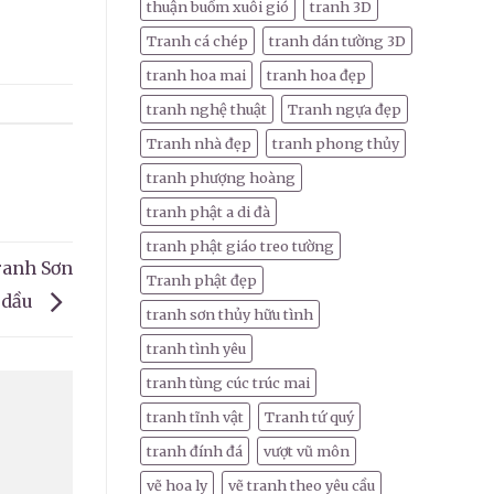
thuận buồm xuôi gió
tranh 3D
Tranh cá chép
tranh dán tường 3D
tranh hoa mai
tranh hoa đẹp
tranh nghệ thuật
Tranh ngựa đẹp
Tranh nhà đẹp
tranh phong thủy
tranh phượng hoàng
tranh phật a di đà
tranh phật giáo treo tường
ranh Sơn
Tranh phật đẹp
dầu
tranh sơn thủy hữu tình
tranh tình yêu
tranh tùng cúc trúc mai
tranh tĩnh vật
Tranh tứ quý
tranh đính đá
vượt vũ môn
vẽ hoa ly
vẽ tranh theo yêu cầu