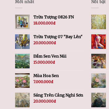
Mới nhất
Nổi bật
Trừu Tượng 0826 FN
18.000.000
₫
Trừu Tượng 07 "Bay Lên"
20.000.000
₫
Đầm Sen Ven Núi
15.000.000
₫
Mùa Hoa Sen
7.000.000
₫
Sáng Trên Cảng Nghi Sơn
20.000.000
₫