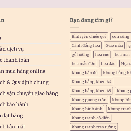
in
Bạn đang tìm gì?
Bình yên chiều quê
con công
u
Cánh đồng hoa
Giao mùa
g
ản dịch vụ
gỗ hương
hoa cúc
hoa mai
c thanh toán
hoa mẫu đơn
hoa đào
Họa s
n mua hàng online
khung bản đồ
khung bằng k
ch & Quy định chung
Khung bằng khen A4
Khung bằng khen A5
khung 
ch vận chuyển giao hàng
khung gương tròn
khung hì
ch bảo hành
khung hình ảnh
khung tran
h đặt hàng
khung tranh cổ điển
ch bảo mật
khung tranh treo tường