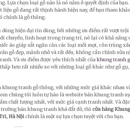
. Lựa chọn loại gỗ nào là nó nằm ở quyết định của bạn.
 liệu gỗ đang rất thịnh hành hiện nay, để bạn tham khảo
ó chính là gỗ thông.
u dùng hiện đại tin dùng, bởi những ưu điểm rất vượt trội
di chuyển, linh hoạt trong trang trí, nó lại có khả năng
hiếc áo giáp sắt ngăn cản các loại mối mọt, côn trùng x
vân gỗ đẹp, mảnh nhỏ và rất đều, không cần chỉnh sửa 
tranh. Và ưu điểm được yêu thích nhất của
khung tranh 
 thấp hơn rất nhiều so với những loại gỗ khác như gỗ gụ,
bán khung tranh gỗ thông, với những mức giá khác nhau và
om chúng tôi luôn tự hào là website bán khung tranh uy 
chất lượng nhất, với mức giá cạnh tranh nhất. Và đặc 
ị trường bán khung tranh khá đắt đỏ, thì
cửa hàng Khung
rì, Hà Nội
chính là một sự lựa chọn tuyệt vời cho bạn.