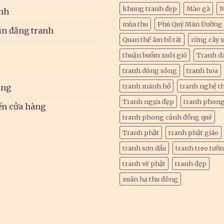
khung tranh đẹp
Mào gà
M
nh
mùa thu
Phú Quý Mãn Đường
n đăng tranh
Quan thế âm bồ tát
rừng cây 
thuận buồm xuôi gió
Tranh d
tranh dòng sông
tranh hoa
tranh mãnh hổ
tranh nghệ t
ụng
Tranh ngựa đẹp
tranh phon
ến cửa hàng
tranh phong cảnh đồng quê
Tranh phật
tranh phật giáo
tranh sơn dầu
tranh treo tườ
tranh vẽ phật
tranh đẹp
xuân hạ thu đông