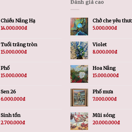
Đánh giá cao
Chiều Nắng Hạ
Chở che yêu thư
14.000.000
₫
5.000.000
₫
Tuổi trăng tròn
Violet
15.000.000
₫
8.000.000
₫
Phố
Hoa Nắng
15.000.000
₫
15.000.000
₫
Sen 26
Phố mưa
6.000.000
₫
7.000.000
₫
Sinh tồn
Mũi sóng
2.700.000
₫
20.000.000
₫