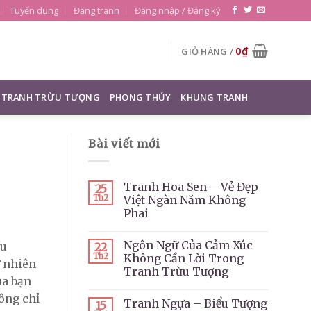
Tuyển dụng
Đăng tranh
Đăng nhập / Đăng ký
0
₫
GIỎ HÀNG /
TRANH TRỪU TƯỢNG
PHONG THỦY
KHUNG TRANH
Bài viết mới
Tranh Hoa Sen – Vẻ Đẹp
25
Th2
Việt Ngàn Năm Không
Phai
Ngôn Ngữ Của Cảm Xúc
ều
22
Th2
Không Cần Lời Trong
ự nhiên
Tranh Trừu Tượng
ủa bạn
ông chỉ
Tranh Ngựa – Biểu Tượng
15