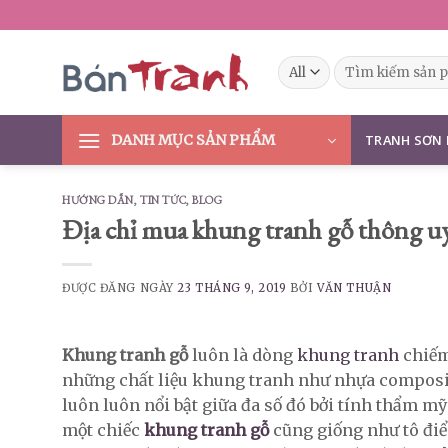
Skip
to
content
Tìm
kiếm:
DANH MỤC SẢN PHẨM
TRANH SƠN
HƯỚNG DẪN
,
TIN TỨC
,
BLOG
Địa chỉ mua khung tranh gỗ thông uy 
ĐƯỢC ĐĂNG NGÀY
23 THÁNG 9, 2019
BỞI
VĂN THUẬN
Khung tranh gỗ
luôn là dòng
khung tranh
chiếm
những chất liệu khung tranh như nhựa composite,
luôn luôn nổi bật giữa đa số đó bởi tính thẩm mỹ
một chiếc
khung tranh gỗ
cũng giống như tô điể