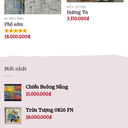
HUY QUYỂN
Đường Tu
3.330.000
₫
HOÀNG ANH
Phố sớm
18.000.000
₫
Được xếp
hạng
5.00
5 sao
Mới nhất
Chiều Buông Nắng
15.000.000
₫
Trừu Tượng 0826 FN
18.000.000
₫