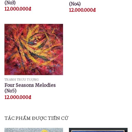
(No3)
(No4)
12.000.000
₫
12.000.000
₫
TRANH TRỪU TƯỢNG
Four Seasons Melodies
(No5)
12.000.000
₫
TÁC PHẨM ĐƯỢC TIẾN CỬ