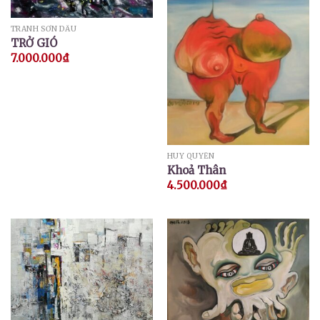
TRANH SƠN DẦU
TRỞ GIÓ
7.000.000
₫
HUY QUYỂN
Khoả Thân
4.500.000
₫