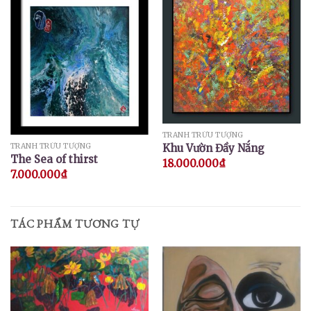
TRANH TRỪU TƯỢNG
TRANH TRỪU TƯỢNG
Khu Vườn Đầy Nắng
The Sea of ​​thirst
18.000.000
₫
7.000.000
₫
TÁC PHẨM TƯƠNG TỰ