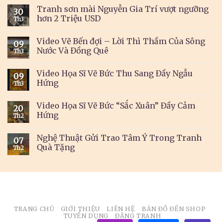
Tranh sơn mài Nguyễn Gia Trí vượt ngưỡng
30
hơn 2 Triệu USD
Th3
Video Vẽ Bến đợi – Lời Thì Thầm Của Sông
09
Nước Và Đồng Quê
Th3
Video Họa Sĩ Vẽ Bức Thu Sang Đầy Ngẫu
09
Hứng
Th3
Video Họa Sĩ Vẽ Bức “Sắc Xuân” Đầy Cảm
20
Hứng
Th2
Nghệ Thuật Gửi Trao Tâm Ý Trong Tranh
07
Quà Tặng
Th2
TRANG CHỦ
GIỚI THIỆU
LIÊN HỆ
BẢN ĐỒ ĐẾN SHOP
TUYỂN DỤNG
ĐĂNG TRANH