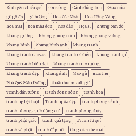
Bình yên chiều quê
con công
Cánh đồng hoa
Giao mùa
gỗ gõ đỏ
gỗ hương
Hoa Cúc Nhật
Hoa Hồng Vàng
hoa mai
hoa mẫu đơn
hoa đào
Họa sĩ
khung bản đồ
khung gương
khung gương tròn
khung gương vuông
khung hình
khung hình ảnh
khung tranh
khung tranh canvas
khung tranh cổ điển
khung tranh gỗ
khung tranh hiện đại
khung tranh treo tường
khung tranh đẹp
khung ảnh
Mào gà
mùa thu
Phú Quý Mãn Đường
thuận buồm xuôi gió
Tranh dán tường
tranh dòng sông
tranh hoa
tranh nghệ thuật
Tranh ngựa đẹp
tranh phong cảnh
tranh phong cảnh đồng quê
tranh phong thủy
tranh phật giáo
tranh quà tặng
Tranh tứ quý
tranh vẽ phật
tranh đắp nổi
tùng cúc trúc mai