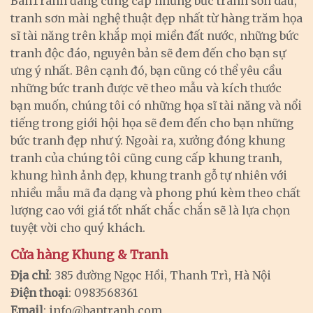
BanTranh đang cung cấp những bức tranh sơn dầu,
tranh sơn mài nghệ thuật đẹp nhất từ hàng trăm họa
sĩ tài năng trên khắp mọi miền đất nước, những bức
tranh độc đáo, nguyên bản sẽ đem đến cho bạn sự
ưng ý nhất. Bên cạnh đó, bạn cũng có thể yêu cầu
những bức tranh được vẽ theo mẫu và kích thước
bạn muốn, chúng tôi có những họa sĩ tài năng và nổi
tiếng trong giới hội họa sẽ đem đến cho bạn những
bức tranh đẹp như ý. Ngoài ra, xưởng đóng khung
tranh của chúng tôi cũng cung cấp khung tranh,
khung hình ảnh đẹp, khung tranh gỗ tự nhiên với
nhiều mẫu mã đa dạng và phong phú kèm theo chất
lượng cao với giá tốt nhất chắc chắn sẽ là lựa chọn
tuyệt vời cho quý khách.
Cửa hàng Khung & Tranh
Địa chỉ
: 385 đường Ngọc Hồi, Thanh Trì, Hà Nội
Điện thoại
: 0983568361
Email
:
info@bantranh.com