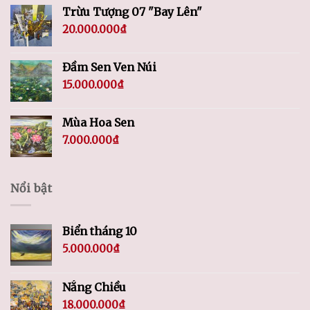
Trừu Tượng 07 "Bay Lên"
20.000.000
₫
Đầm Sen Ven Núi
15.000.000
₫
Mùa Hoa Sen
7.000.000
₫
Nổi bật
Biển tháng 10
5.000.000
₫
Nắng Chiều
18.000.000
₫