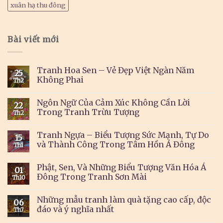
xuân hạ thu đông
Bài viết mới
Tranh Hoa Sen – Vẻ Đẹp Việt Ngàn Năm
25
Không Phai
Th2
Ngôn Ngữ Của Cảm Xúc Không Cần Lời
22
Trong Tranh Trừu Tượng
Th2
Tranh Ngựa – Biểu Tượng Sức Mạnh, Tự Do
15
và Thành Công Trong Tâm Hồn Á Đông
Th1
Phật, Sen, Và Những Biểu Tượng Văn Hóa Á
01
Đông Trong Tranh Sơn Mài
Th10
Những mẫu tranh làm quà tặng cao cấp, độc
06
đáo và ý nghĩa nhất
Th7