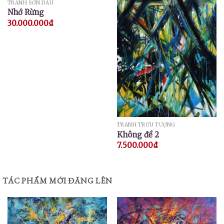
TRANH SƠN DẦU
Nhớ Rừng
30.000.000
₫
TRANH TRỪU TƯỢNG
Không đề 2
7.500.000
₫
TÁC PHẨM MỚI ĐĂNG LÊN