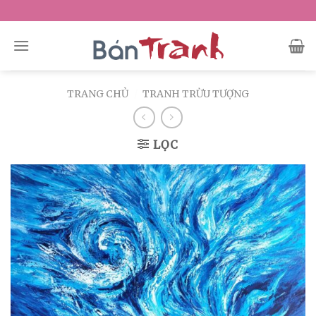
Skip
to
content
TRANG CHỦ
/
TRANH TRỪU TƯỢNG
LỌC