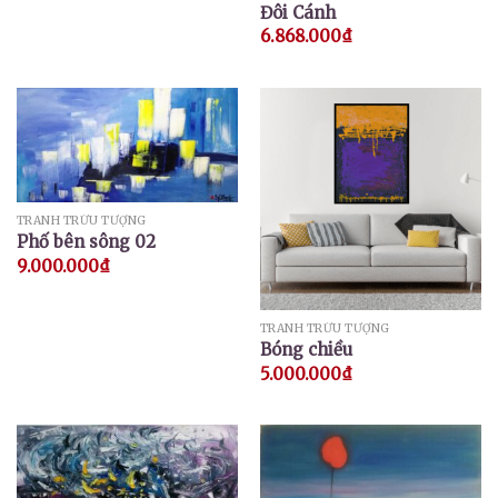
Đôi Cánh
6.868.000
₫
TRANH TRỪU TƯỢNG
Phố bên sông 02
9.000.000
₫
TRANH TRỪU TƯỢNG
Bóng chiều
5.000.000
₫