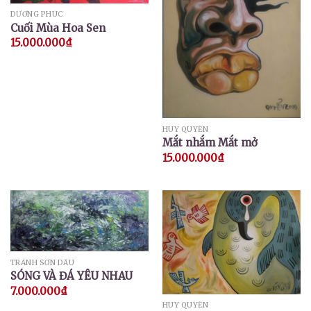
DƯƠNG PHÚC
Cuối Mùa Hoa Sen
15.000.000
₫
HUY QUYỂN
Mắt nhắm Mắt mở
15.000.000
₫
TRANH SƠN DẦU
SÓNG VÀ ĐÁ YÊU NHAU
7.000.000
₫
HUY QUYỂN