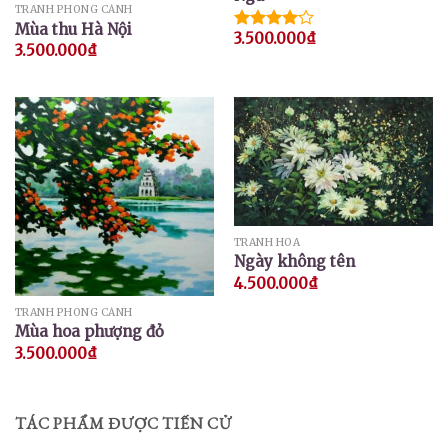
TRANH PHONG CẢNH
Mùa thu Hà Nội
3.500.000
₫
Được
3.500.000
₫
xếp hạng
4.00
5
sao
TRANH HOA
Ngày không tên
4.500.000
₫
TRANH PHONG CẢNH
Mùa hoa phượng đỏ
3.500.000
₫
TÁC PHẨM ĐƯỢC TIẾN CỬ