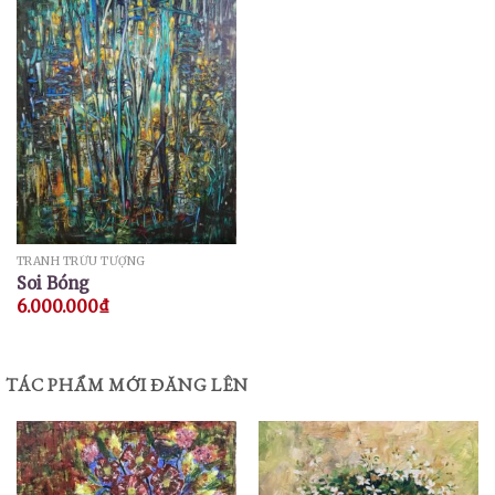
TRANH TRỪU TƯỢNG
Soi Bóng
6.000.000
₫
TÁC PHẨM MỚI ĐĂNG LÊN