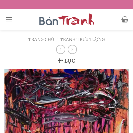
Skip
to
content
TRANG CHỦ
/
TRANH TRỪU TƯỢNG
LỌC