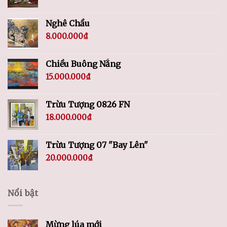
Nghê Chầu
8.000.000
₫
Chiều Buông Nắng
15.000.000
₫
Trừu Tượng 0826 FN
18.000.000
₫
Trừu Tượng 07 "Bay Lên"
20.000.000
₫
Nổi bật
Mừng lúa mới