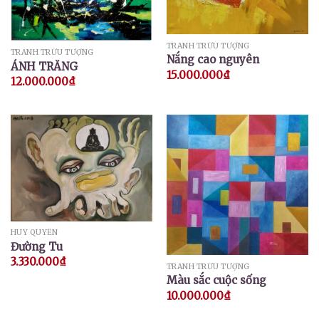
TRANH TRỪU TƯỢNG
TRANH TRỪU TƯỢNG
Nắng cao nguyên
ÁNH TRĂNG
15.000.000
₫
12.000.000
₫
HUY QUYỂN
Đường Tu
3.330.000
₫
TRANH TRỪU TƯỢNG
Màu sắc cuộc sống
10.000.000
₫