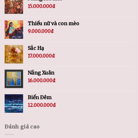
15.000.000
₫
Thiếu nữ và con mèo
9.000.000
₫
Sắc Hạ
17.000.000
₫
Nắng Xuân
16.000.000
₫
Biển Đêm
12.000.000
₫
Đánh giá cao