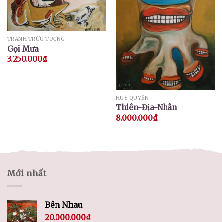
TRANH TRỪU TƯỢNG
Gọi Mưa
3.250.000
₫
HUY QUYỂN
Thiên-Địa-Nhân
8.000.000
₫
Mới nhất
Bên Nhau
20.000.000
₫