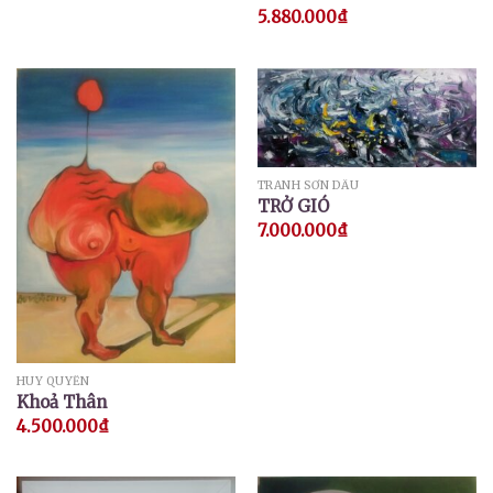
5.880.000
₫
TRANH SƠN DẦU
TRỞ GIÓ
7.000.000
₫
HUY QUYỂN
Khoả Thân
4.500.000
₫