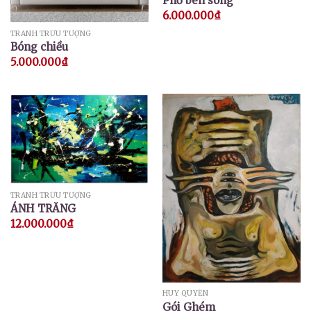
Phố bên sông
6.000.000
₫
TRANH TRỪU TƯỢNG
Bóng chiều
5.000.000
₫
TRANH TRỪU TƯỢNG
ÁNH TRĂNG
12.000.000
₫
HUY QUYỂN
Gói Ghém