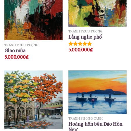
TRANH TRỪU TƯỢNG
Lắng nghe phố
TRANH TRỪU TƯỢNG
5.000.000
₫
Giao mùa
Được xếp
hạng
5.00
5.000.000
₫
5 sao
TRANH PHONG CẢNH
Hoàng hôn bên Đảo Hòn
Ngư