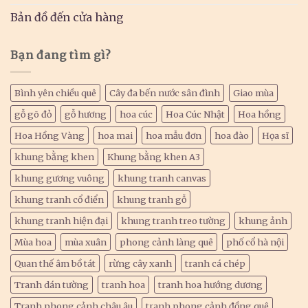
Bản đồ đến cửa hàng
Bạn đang tìm gì?
Bình yên chiều quê
Cây đa bến nước sân đình
Giao mùa
gỗ gõ đỏ
gỗ hương
hoa cúc
Hoa Cúc Nhật
Hoa hồng
Hoa Hồng Vàng
hoa mai
hoa mẫu đơn
hoa đào
Họa sĩ
khung bằng khen
Khung bằng khen A3
khung gương vuông
khung tranh canvas
khung tranh cổ điển
khung tranh gỗ
khung tranh hiện đại
khung tranh treo tường
khung ảnh
Mùa hoa
mùa xuân
phong cảnh làng quê
phố cổ hà nội
Quan thế âm bồ tát
rừng cây xanh
tranh cá chép
Tranh dán tường
tranh hoa
tranh hoa hướng dương
Tranh phong cảnh châu âu
tranh phong cảnh đồng quê