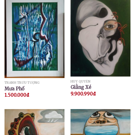
HUY QUYỂN
TRANH TRỪU TƯỢNG
Giằng Xé
Mưa Phố
9.900.990
₫
1.500.000
₫