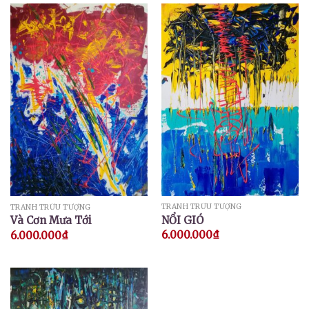
TRANH TRỪU TƯỢNG
TRANH TRỪU TƯỢNG
NỔI GIÓ
Và Cơn Mưa Tới
6.000.000
₫
6.000.000
₫