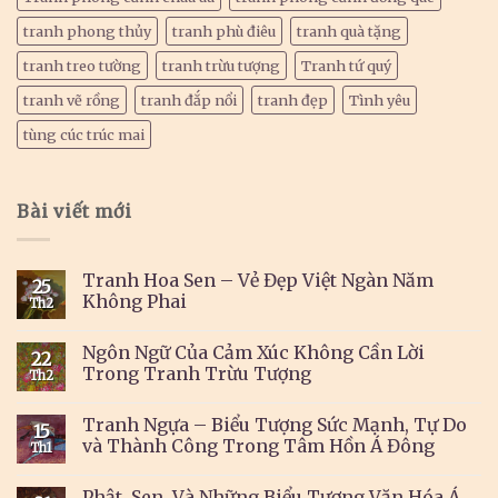
tranh phong thủy
tranh phù điêu
tranh quà tặng
tranh treo tường
tranh trừu tượng
Tranh tứ quý
tranh vẽ rồng
tranh đắp nổi
tranh đẹp
Tình yêu
tùng cúc trúc mai
Bài viết mới
Tranh Hoa Sen – Vẻ Đẹp Việt Ngàn Năm
25
Không Phai
Th2
Ngôn Ngữ Của Cảm Xúc Không Cần Lời
22
Trong Tranh Trừu Tượng
Th2
Tranh Ngựa – Biểu Tượng Sức Mạnh, Tự Do
15
và Thành Công Trong Tâm Hồn Á Đông
Th1
Phật, Sen, Và Những Biểu Tượng Văn Hóa Á