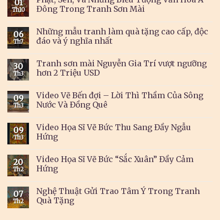
01
Đông Trong Tranh Sơn Mài
Th10
Những mẫu tranh làm quà tặng cao cấp, độc
06
đáo và ý nghĩa nhất
Th7
Tranh sơn mài Nguyễn Gia Trí vượt ngưỡng
30
hơn 2 Triệu USD
Th3
Video Vẽ Bến đợi – Lời Thì Thầm Của Sông
09
Nước Và Đồng Quê
Th3
Video Họa Sĩ Vẽ Bức Thu Sang Đầy Ngẫu
09
Hứng
Th3
Video Họa Sĩ Vẽ Bức “Sắc Xuân” Đầy Cảm
20
Hứng
Th2
Nghệ Thuật Gửi Trao Tâm Ý Trong Tranh
07
Quà Tặng
Th2