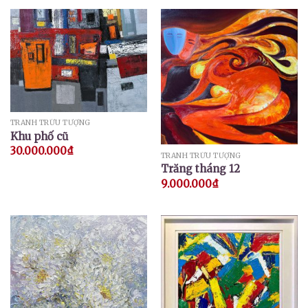
TRANH TRỪU TƯỢNG
Khu phố cũ
30.000.000
₫
TRANH TRỪU TƯỢNG
Trăng tháng 12
9.000.000
₫