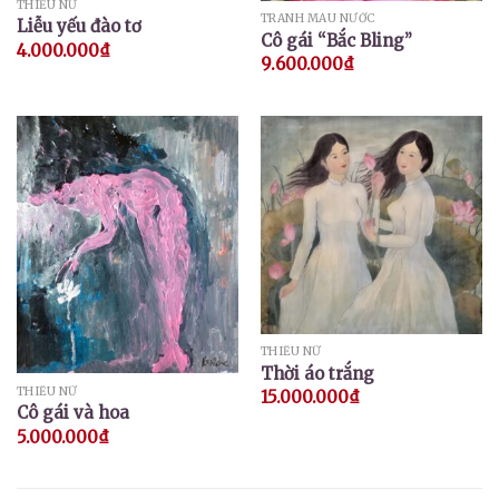
THIẾU NỮ
TRANH MÀU NƯỚC
Liễu yếu đào tơ
Cô gái “Bắc Bling”
4.000.000
₫
9.600.000
₫
THIẾU NỮ
Thời áo trắng
THIẾU NỮ
15.000.000
₫
Cô gái và hoa
5.000.000
₫