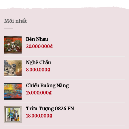
Mới nhất
Bên Nhau
20.000.000
₫
Nghê Chầu
8.000.000
₫
Chiều Buông Nắng
15.000.000
₫
Trừu Tượng 0826 FN
18.000.000
₫