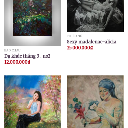
THIẾU NỮ
Sexy madalenae-alicia
25.000.000
₫
BẢO CHÂU
Dạ khúc tháng 3 . no2
12.000.000
₫