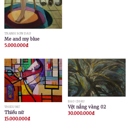
TRANH SƠN DẦU
Me and my blue
5.000.000
₫
BẢO CHÂU
Vệt nắng vàng 02
THIẾU NỮ
Thiếu nữ
30.000.000
₫
15.000.000
₫