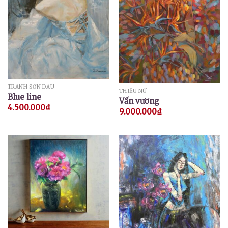
TRANH SƠN DẦU
THIẾU NỮ
Blue line
Vấn vương
4.500.000
₫
9.000.000
₫