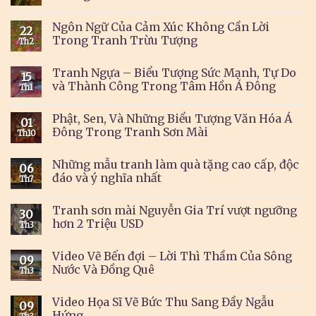
Ngôn Ngữ Của Cảm Xúc Không Cần Lời
22
Trong Tranh Trừu Tượng
Th2
Tranh Ngựa – Biểu Tượng Sức Mạnh, Tự Do
15
và Thành Công Trong Tâm Hồn Á Đông
Th1
Phật, Sen, Và Những Biểu Tượng Văn Hóa Á
01
Đông Trong Tranh Sơn Mài
Th10
Những mẫu tranh làm quà tặng cao cấp, độc
06
đáo và ý nghĩa nhất
Th7
Tranh sơn mài Nguyễn Gia Trí vượt ngưỡng
30
hơn 2 Triệu USD
Th3
Video Vẽ Bến đợi – Lời Thì Thầm Của Sông
09
Nước Và Đồng Quê
Th3
Video Họa Sĩ Vẽ Bức Thu Sang Đầy Ngẫu
09
Hứng