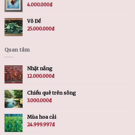
4.000.000
₫
Vô Đề
25.000.000
₫
Quan tâm
Nhặt nắng
12.000.000
₫
Chiều quê trên sông
3.000.000
₫
Mùa hoa cải
24.999.997
₫