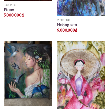
BẢO CHÂU
Piony
5.000.000
₫
THIẾU NỮ
Hương sen
9.000.000
₫