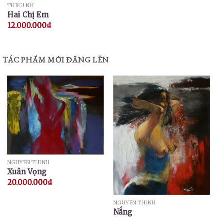
THIẾU NỮ
Hai Chị Em
12.000.000
₫
TÁC PHẨM MỚI ĐĂNG LÊN
NGUYỄN THỊNH
Xuân Vọng
20.000.000
₫
NGUYỄN THỊNH
Nắng