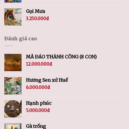
Gọi Mưa
3.250.000
₫
Đánh giá cao
MÃ ĐÁO THÀNH CÔNG (8 CON)
12.000.000
₫
Hương Sen xứ Huế
6.000.000
₫
Hạnh phúc
5.000.000
₫
Gà trống