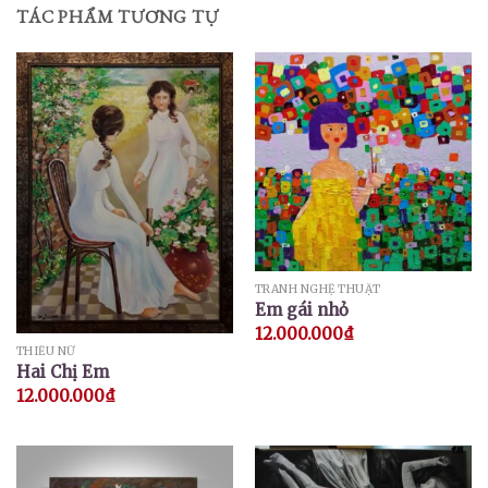
TÁC PHẨM TƯƠNG TỰ
TRANH NGHỆ THUẬT
Em gái nhỏ
12.000.000
₫
THIẾU NỮ
Hai Chị Em
12.000.000
₫