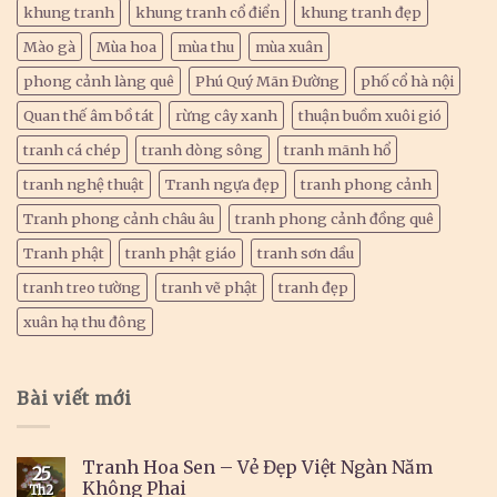
khung tranh
khung tranh cổ điển
khung tranh đẹp
Mào gà
Mùa hoa
mùa thu
mùa xuân
phong cảnh làng quê
Phú Quý Mãn Đường
phố cổ hà nội
Quan thế âm bồ tát
rừng cây xanh
thuận buồm xuôi gió
tranh cá chép
tranh dòng sông
tranh mãnh hổ
tranh nghệ thuật
Tranh ngựa đẹp
tranh phong cảnh
Tranh phong cảnh châu âu
tranh phong cảnh đồng quê
Tranh phật
tranh phật giáo
tranh sơn dầu
tranh treo tường
tranh vẽ phật
tranh đẹp
xuân hạ thu đông
Bài viết mới
Tranh Hoa Sen – Vẻ Đẹp Việt Ngàn Năm
25
Không Phai
Th2