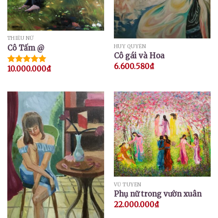
THIẾU NỮ
Cô Tấm @
HUY QUYỂN
Cô gái và Hoa
6.600.580
₫
10.000.000
₫
Được xếp
hạng
5.00
5 sao
VŨ TUYÊN
Phụ nữ trong vườn xuân
22.000.000
₫