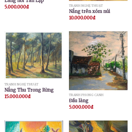
Làng nổi Tân Lập
TRANH NGHỆ THUẬT
5.000.000
₫
Nắng trên xóm núi
10.000.000
₫
TRANH NGHỆ THUẬT
Nắng Thu Trong Rừng
TRANH PHONG CẢNH
15.000.000
₫
Đầu làng
5.000.000
₫