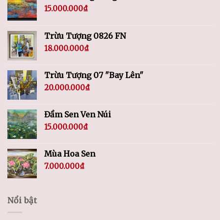
15.000.000
₫
Trừu Tượng 0826 FN
18.000.000
₫
Trừu Tượng 07 "Bay Lên"
20.000.000
₫
Đầm Sen Ven Núi
15.000.000
₫
Mùa Hoa Sen
7.000.000
₫
Nổi bật