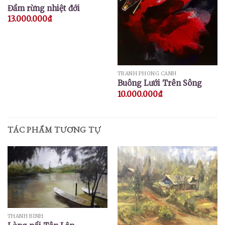
Đầm rừng nhiệt đới
13.000.000
₫
TRANH PHONG CẢNH
Buông Lưới Trên Sông
10.000.000
₫
TÁC PHẨM TƯƠNG TỰ
THANH BÌNH