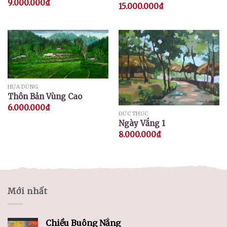
9.000.000
₫
15.000.000
₫
HỨA DŨNG
Thôn Bản Vùng Cao
6.000.000
₫
ĐỨC THỨC
Ngày Vắng 1
8.000.000
₫
Mới nhất
Chiều Buông Nắng