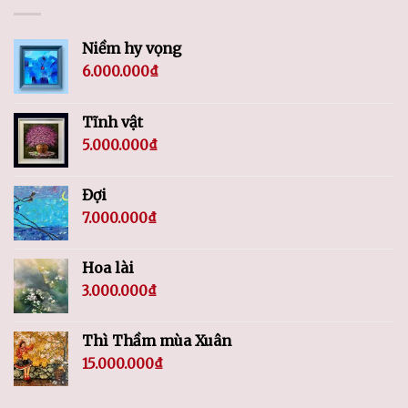
Niềm hy vọng
6.000.000
₫
Tĩnh vật
5.000.000
₫
Đợi
7.000.000
₫
Hoa lài
3.000.000
₫
Thì Thầm mùa Xuân
15.000.000
₫