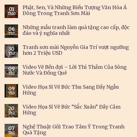
Phật, Sen, Và Những Biểu Tượng Văn Hóa Á
01
Đông Trong Tranh Sơn Mài
Th10
Những mẫu tranh làm quà tặng cao cấp, độc
06
đáo và ý nghĩa nhất
Th7
Tranh sơn mài Nguyễn Gia Trí vượt ngưỡng
30
hơn 2 Triệu USD
Th3
Video Vẽ Bến đợi – Lời Thì Thầm Của Sông
09
Nước Và Đồng Quê
Th3
Video Họa Sĩ Vẽ Bức Thu Sang Đầy Ngẫu
09
Hứng
Th3
Video Họa Sĩ Vẽ Bức “Sắc Xuân” Đầy Cảm
20
Hứng
Th2
Nghệ Thuật Gửi Trao Tâm Ý Trong Tranh
07
Quà Tặng
Th2