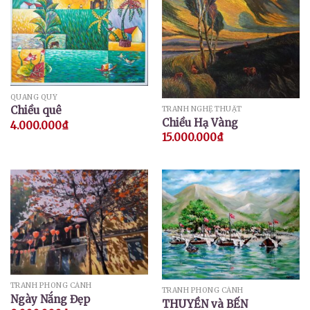
QUANG QUÝ
Chiều quê
TRANH NGHỆ THUẬT
Chiều Hạ Vàng
4.000.000
₫
15.000.000
₫
TRANH PHONG CẢNH
TRANH PHONG CẢNH
Ngày Nắng Đẹp
THUYỀN và BẾN