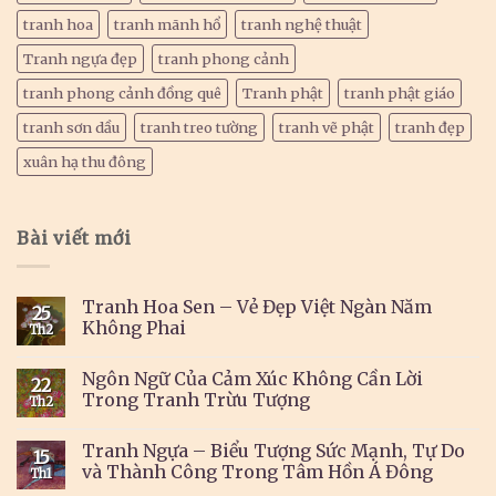
tranh hoa
tranh mãnh hổ
tranh nghệ thuật
Tranh ngựa đẹp
tranh phong cảnh
tranh phong cảnh đồng quê
Tranh phật
tranh phật giáo
tranh sơn dầu
tranh treo tường
tranh vẽ phật
tranh đẹp
xuân hạ thu đông
Bài viết mới
Tranh Hoa Sen – Vẻ Đẹp Việt Ngàn Năm
25
Không Phai
Th2
Ngôn Ngữ Của Cảm Xúc Không Cần Lời
22
Trong Tranh Trừu Tượng
Th2
Tranh Ngựa – Biểu Tượng Sức Mạnh, Tự Do
15
và Thành Công Trong Tâm Hồn Á Đông
Th1