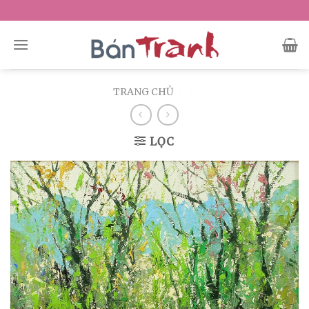
Skip
to
content
TRANG CHỦ
/
/
LỌC