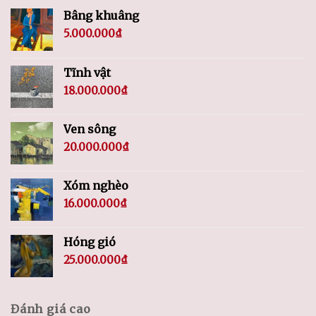
Bâng khuâng
5.000.000
₫
Tĩnh vật
18.000.000
₫
Ven sông
20.000.000
₫
Xóm nghèo
16.000.000
₫
Hóng gió
25.000.000
₫
Đánh giá cao