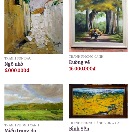
TRANH PHONG CẢNH
TRANH SƠN DẦU
Đường về
Ngõ nhỏ
16.000.000
₫
6.000.000
₫
TRANH PHONG CẢNH VÙNG CAO
TRANH PHONG CẢNH
Bình Yên
Miền trung du