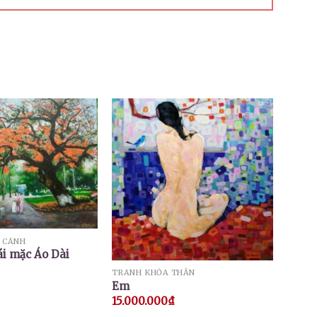
 CẢNH
i mặc Áo Dài
TRANH KHỎA THÂN
Em
15.000.000
₫