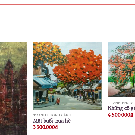
TRANH PHONG
Những cô gá
4.500.000
₫
TRANH PHONG CẢNH
Một buổi trưa hè
3.500.000
₫