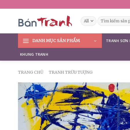
Skip
to
content
Tìm
kiếm:
DANH MỤC SẢN PHẨM
TRANH SƠN
KHUNG TRANH
TRANG CHỦ
/
TRANH TRỪU TƯỢNG