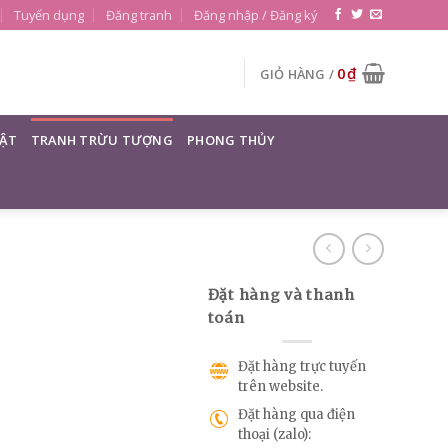
Tuyển dụng
Đăng tranh
Đăng nhập / Đăng ký
0
₫
GIỎ HÀNG /
ẬT
TRANH TRỪU TƯỢNG
PHONG THỦY
Đặt hàng và thanh
toán
Đặt hàng trực tuyến
trên website.
Đặt hàng qua điện
thoại (zalo):