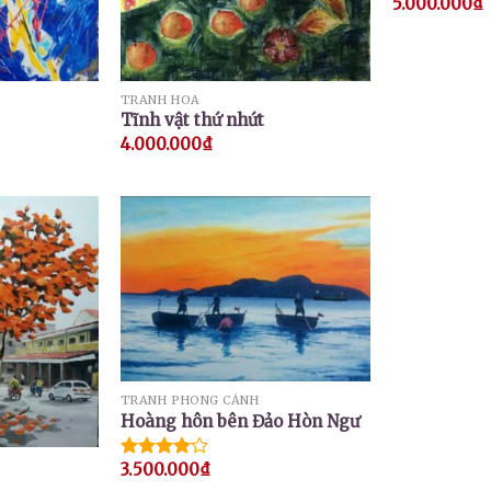
5.000.000
₫
TRANH HOA
Tĩnh vật thứ nhứt
4.000.000
₫
TRANH PHONG CẢNH
Hoàng hôn bên Đảo Hòn Ngư
3.500.000
₫
Được
xếp hạng