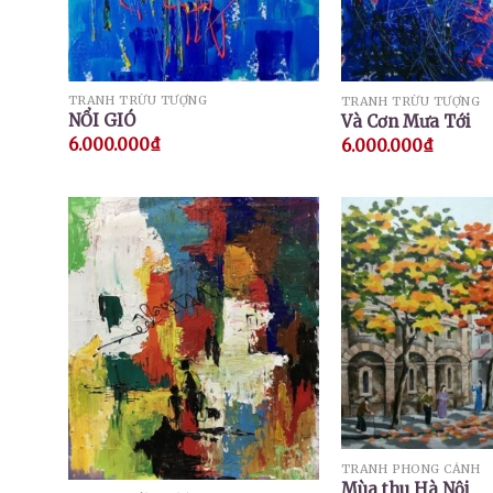
TRANH TRỪU TƯỢNG
TRANH TRỪU TƯỢNG
NỔI GIÓ
Và Cơn Mưa Tới
6.000.000
₫
6.000.000
₫
TRANH PHONG CẢNH
Mùa thu Hà Nội