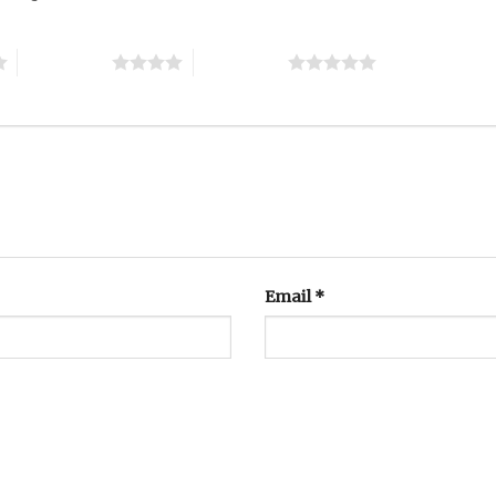
4 trên 5 sao
5 trên 5 sao
Email
*