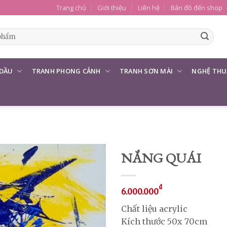
Trang chủ
Giới thiệu
Liên hệ
Bản đồ đến shop
 DẦU
TRANH PHONG CẢNH
TRANH SƠN MÀI
NGHỆ THU
NẮNG QUÁI
₫
6.000.000
Chất liệu acrylic
Kích thước 50x 70cm