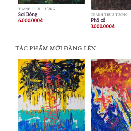
TRANH TRỪU TƯỢNG
Soi Bóng
TRANH TRỪU TƯỢNG
Phố cổ
6.000.000
₫
3.000.000
₫
TÁC PHẨM MỚI ĐĂNG LÊN