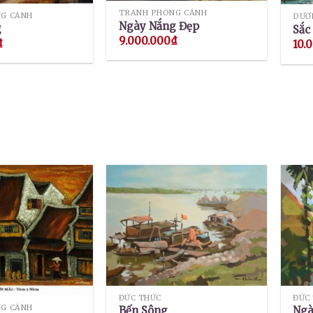
TRANH PHONG CẢNH
G CẢNH
DƯƠ
Ngày Nắng Đẹp
g
Sắc
9.000.000
₫
₫
10.
ĐỨC THỨC
ĐỨC
G CẢNH
Bến Sông
Ngà