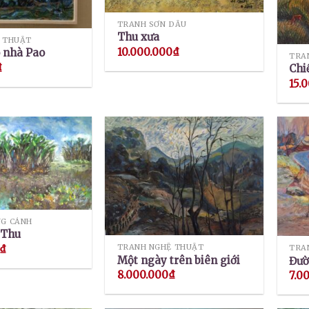
TRANH SƠN DẦU
Thu xưa
 THUẬT
10.000.000
₫
 nhà Pao
TRA
₫
Chi
15.
G CẢNH
 Thu
TRANH NGHỆ THUẬT
₫
TRA
Một ngày trên biên giới
Đườ
8.000.000
₫
7.0