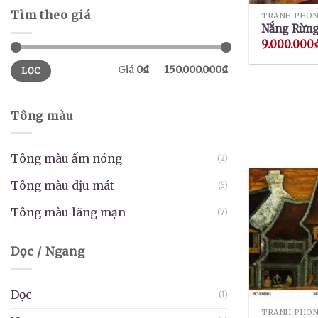
Tìm theo giá
TRANH PHON
Nắng Rừn
9.000.000
Giá
Giá
Giá
0₫
—
150.000.000₫
LỌC
thấp
cao
nhất
nhất
Tông màu
Tông màu ấm nóng
(2)
Tông màu dịu mát
(6)
Tông màu lãng mạn
(7)
Dọc / Ngang
Dọc
(1)
TRANH PHON