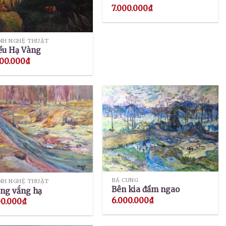
7.000.000
₫
NH NGHỆ THUẬT
ều Hạ Vàng
000.000
₫
BÁ CUNG
NH NGHỆ THUẬT
Bên kia đầm ngao
ng vắng hạ
6.000.000
₫
00.000
₫