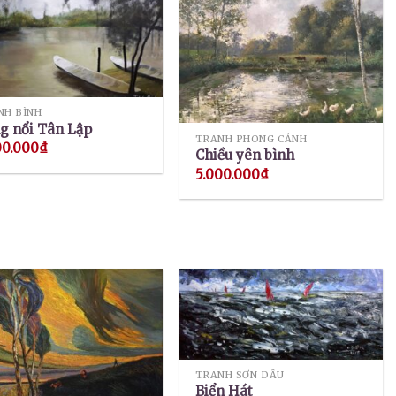
NH BÌNH
g nổi Tân Lập
TRANH PHONG CẢNH
00.000
₫
Chiều yên bình
5.000.000
₫
TRANH SƠN DẦU
Biển Hát