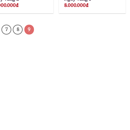
000.000
₫
8.000.000
₫
7
8
9