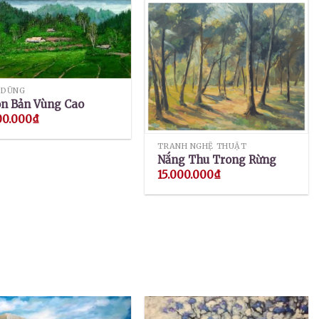
 DŨNG
n Bản Vùng Cao
00.000
₫
TRANH NGHỆ THUẬT
Nắng Thu Trong Rừng
15.000.000
₫