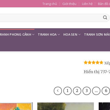
Trang chủ
Giới thiệu
Liên hệ
Bản đồ 
RANH PHONG CẢNH
TRANH HOA
HOA SEN
TRANH SƠN MÀI
Xếp
Được xếp
Hiển thị 737–
hạng
4.71
5 sao
1
2
3
…
6