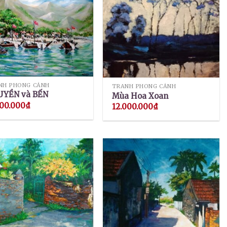
NH PHONG CẢNH
TRANH PHONG CẢNH
YỀN và BẾN
Mùa Hoa Xoan
000.000
₫
12.000.000
₫