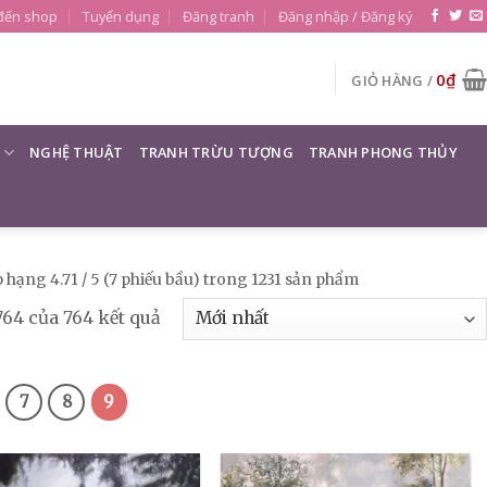
đến shop
Tuyển dụng
Đăng tranh
Đăng nhập / Đăng ký
0
₫
GIỎ HÀNG /
NGHỆ THUẬT
TRANH TRỪU TƯỢNG
TRANH PHONG THỦY
 hạng 4.71 / 5 (7 phiếu bầu) trong 1231 sản phẩm
764 của 764 kết quả
7
8
9