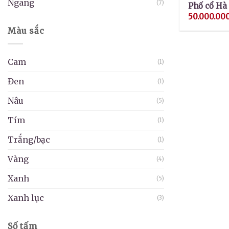
Ngang
(7)
Phố cổ Hà 
50.000.00
Màu sắc
Cam
(1)
Đen
(1)
Nâu
(5)
Tím
(1)
Trắng/bạc
(1)
Vàng
(4)
Xanh
(5)
Xanh lục
(3)
Số tấm