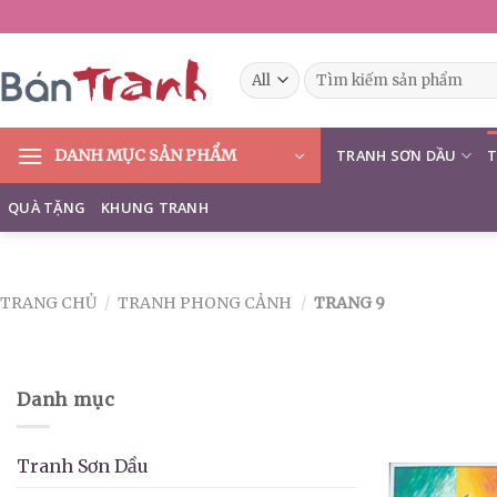
Skip
to
content
Tìm
kiếm:
DANH MỤC SẢN PHẨM
TRANH SƠN DẦU
T
QUÀ TẶNG
KHUNG TRANH
TRANG CHỦ
/
TRANH PHONG CẢNH
/
TRANG 9
Danh mục
Tranh Sơn Dầu