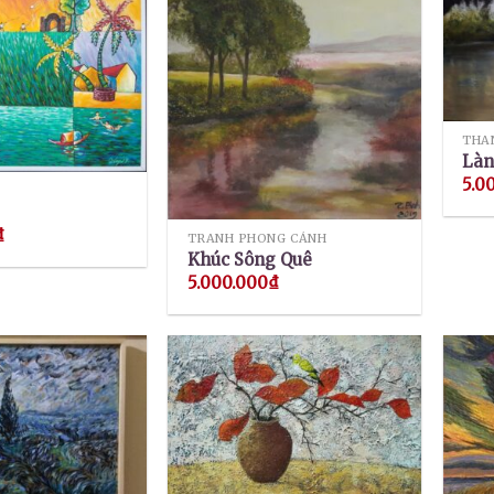
THA
Làn
5.0
₫
TRANH PHONG CẢNH
Khúc Sông Quê
5.000.000
₫