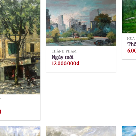
HỨA
Thô
6.0
THÀNH PHẠM
Ngày mới
12.000.000
₫
N
g
₫