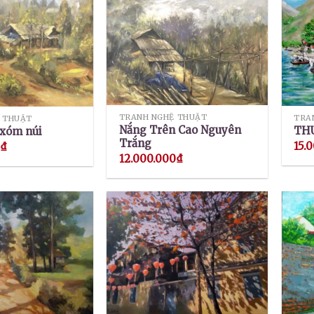
TRANH NGHỆ THUẬT
TRA
 THUẬT
Nắng Trên Cao Nguyên
THU
 xóm núi
Trắng
15.
0
₫
12.000.000
₫